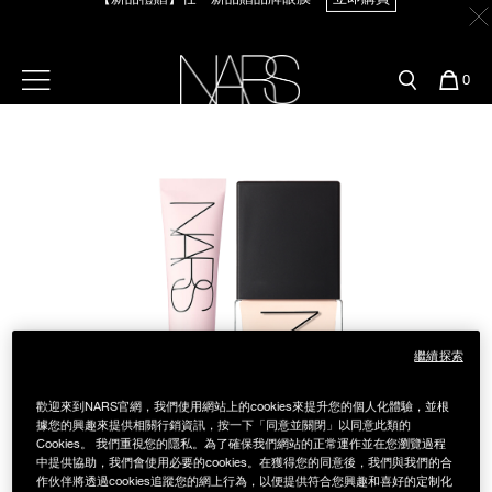
Skip
官網最新活動
產品
彩妝服務
to
main
content
新客首購輸＜WELCOME＞享9折
【8.6-8.9 限定】全館最高享14%回饋
立即購買
預約金曲獎妝容
彩盤及禮盒組
彩妝專欄
選單"
您
0
的
Image
Nars
商
官網優惠活動
粉底線上試色
品
刷具與配件
【8/3-8/10限定】明星底妝買1送1
立即購買
官網獨家組合
專業彩妝學院
臉部
【8/3-8/10限定】限時輸碼贈迷你腮紅露
立即購買
水光頰彩系列
雙頰
試用送到家
唇部
新客專屬優惠
繼續探索
眼部
舊客回購禮遇
歡迎來到NARS官網，我們使用網站上的cookies來提升您的個人化體驗，並根
據您的興趣來提供相關行銷資訊，按一下「同意並關閉」以同意此類的
Cookies。 我們重視您的隱私。為了確保我們網站的正常運作並在您瀏覽過程
保養
中提供協助，我們會使用必要的cookies。在獲得您的同意後，我們與我們的合
作伙伴將透過cookies追蹤您的網上行為，以便提供符合您興趣和喜好的定制化