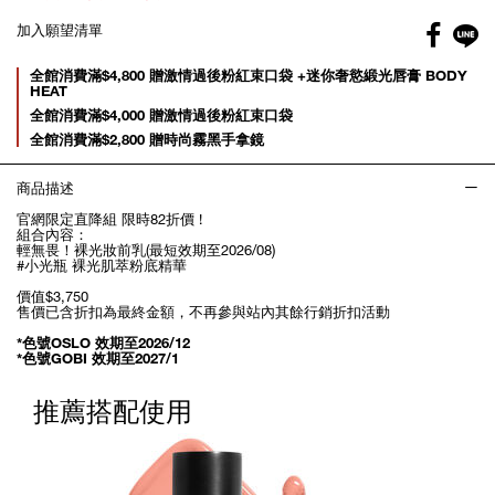
Facebo
加入願望清單
gl
Promotions
全館消費滿$4,800 贈激情過後粉紅束口袋 +迷你奢慾緞光唇膏 BODY
HEAT
全館消費滿$4,000 贈激情過後粉紅束口袋
全館消費滿$2,800 贈時尚霧黑手拿鏡
商品描述
官網限定直降組 限時82折價 !
組合內容：
輕無畏！裸光妝前乳(最短效期至2026/08)
#小光瓶 裸光肌萃粉底精華
價值$3,750
售價已含折扣為最終金額，不再參與站內其餘行銷折扣活動
*色號OSLO 效期至2026/12
*色號GOBI 效期至2027/1
推薦搭配使用