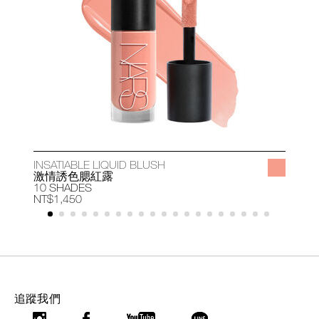
INSATIABLE LIQUID BLUSH
A
激情誘色腮紅露
10 SHADES
1
NT$1,450
N
追蹤我們