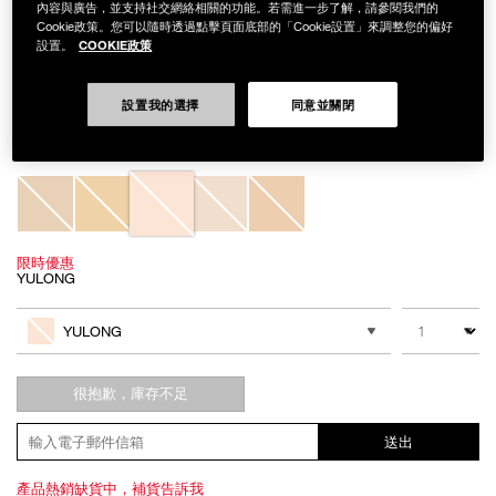
內容與廣告，並支持社交網絡相關的功能。若需進一步了解，請參閱我們的
Cookie政策。您可以隨時透過點擊頁面底部的「Cookie設置」來調整您的偏好
COOKIE政策
設置。
Details
/zh/%E8%A3%9C%E6%B0%B4%E5%BA%95%E5%A6%9D%E7%9B%B4%E
Item
補水底妝直降組
No.
設置我的選擇
同意並關閉
NAC287
NT$2,813
Variations
限時優惠
YULONG
Add
Product
to
Actions
數量
其他色系
cart
YULONG
options
很抱歉，庫存不足
送出
產品熱銷缺貨中，補貨告訴我