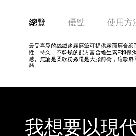
總覽
優點
使用方
最受喜愛的絲絨迷霧唇筆可提供霧面唇膏緞
性。持久，不乾燥的配方富含維生素E和保
感。無論是柔軟粉嫩還是大膽前衛，這款唇筆
器。
我想要以現