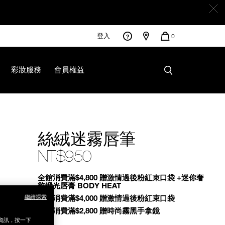
登入
您
0
的
商
品
彩妝服務
會員權益
絲絨迷霧唇筆
NT$950
Promotions
全館消費滿$4,800 贈激情過後粉紅束口袋 +迷你奢
慾緞光唇膏 BODY HEAT
全館消費滿$4,000 贈激情過後粉紅束口袋
繼續探索
全館消費滿$2,800 贈時尚霧黑手拿鏡
銷資訊，按一下