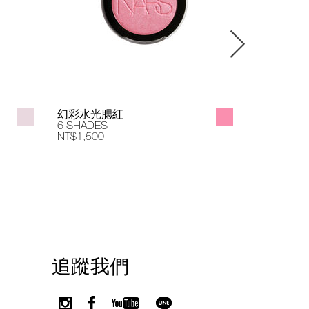
幻彩水光腮紅
立體透亮
6 SHADES
4 SHADES
NT$1,500
NT$1,400
追蹤我們