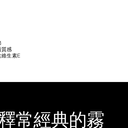
節
面質感
含維生素E
釋常經典的霧