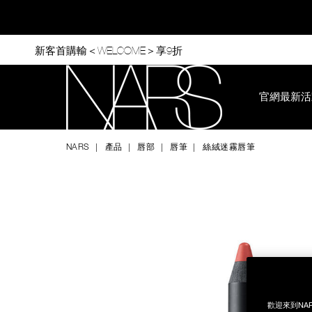
Skip
to
main
content
新客首購輸＜WELCOME＞享9折
官網最新活
Nars
NARS
產品
唇部
唇筆
絲絨迷霧唇筆
Image
Details
/zh/%E7%B5%B2%E7%B5%A8%E8%BF%B7%E9%9C%A7%E5%9
Item
No.
999NACVTMLP01
歡迎來到NA