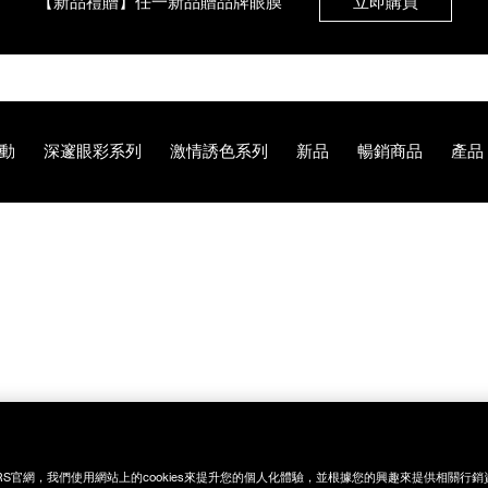
【8.6-8.9 限定】全館最高享14%回饋
立即購買
【8/3-8/10限定】明星底妝買1送1
立即購買
動
深邃眼彩系列
激情誘色系列
新品
暢銷商品
產品
【8/3-8/10限定】限時輸碼贈迷你腮紅露
立即購買
4%87%E7%AD%86/0607845024989.html
RS官網，我們使用網站上的cookies來提升您的個人化體驗，並根據您的興趣來提供相關行