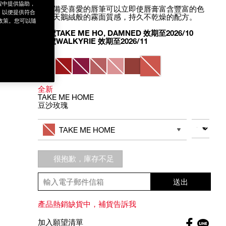
程中提供協助，
這款備受喜愛的唇筆可以立即使唇膏富含豐富的色
為，以便提供符合
彩和天鵝絨般的霧面質感，持久不乾燥的配方。
政策。您可以隨
*色號TAKE ME HO, DAMNED 效期至2026/10
*色號WALKYRIE 效期至2026/11
Variations
全新
TAKE ME HOME
豆沙玫瑰
Add
Product
to
Actions
數量
其他色系
cart
TAKE ME HOME
options
很抱歉，庫存不足
送出
產品熱銷缺貨中，補貨告訴我
Faceboo
加入願望清單