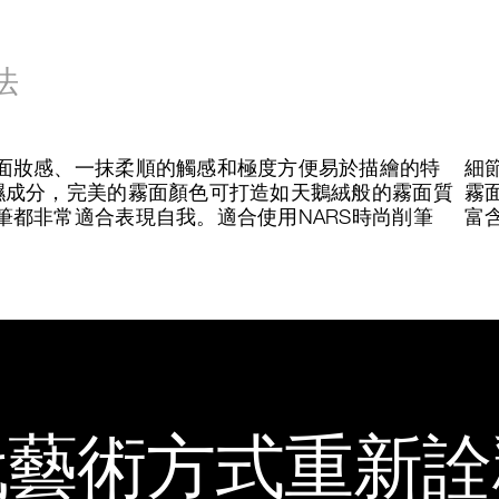
法
面妝感、一抹柔順的觸感和極度方便易於描繪的特
細
濕成分，完美的霧面顏色可打造如天鵝絨般的霧面質
霧
都非常適合表現自我。適合使用NARS時尚削筆
富
代藝術方式重新詮