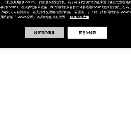
」以同意此類的Cookies。 我們重視您的隱私。為了確保我們網站的正常運作並在您瀏覽過
要的cookies。在獲得您的同意後，我們與我們的合作伙伴將透過cookies追蹤您的網上行
的定制化內容與廣告，並支持社交網絡相關的功能。若需進一步了解，請參閱我們的Cookie
COOKIE政策
面底部的「Cookie設置」來調整您的偏好設置。
設置我的選擇
同意並關閉