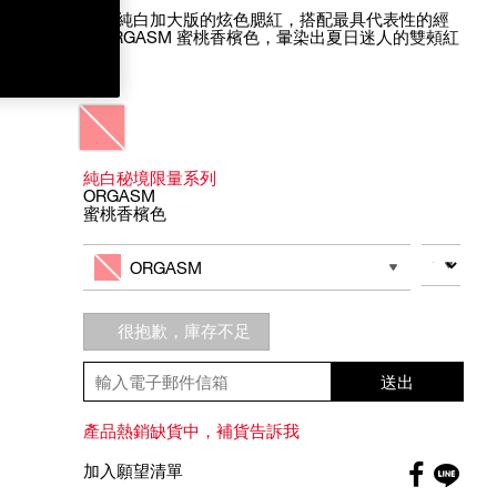
限量純白加大版的炫色腮紅，搭配最具代表性的經
典ORGASM 蜜桃香檳色，暈染出夏日迷人的雙頰紅
暈。
Variations
純白秘境限量系列
ORGASM
蜜桃香檳色
Add
Product
to
Actions
數量
其他色系
cart
ORGASM
options
很抱歉，庫存不足
送出
產品熱銷缺貨中，補貨告訴我
Faceboo
加入願望清單
globa