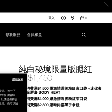
登入
您
0
的
商
品
彩妝服務
會員權益
251136615.html
純白秘境限量版腮紅
NT$1,450
繼續探索
Promotions
全館消費滿$4,800 贈激情過後粉紅束口袋 +迷你奢
銷資訊，按一下
慾緞光唇膏 BODY HEAT
程中提供協助，
全館消費滿$4,000 贈激情過後粉紅束口袋
為，以便提供符合
政策。您可以隨
全館消費滿$2,800 贈時尚霧黑手拿鏡