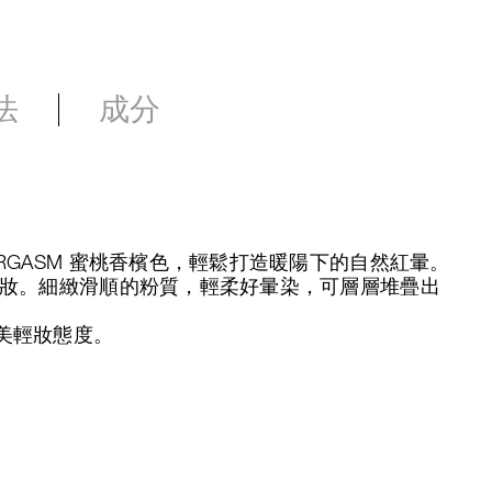
法
成分
RGASM 蜜桃香檳色，輕鬆打造暖陽下的自然紅暈。
持妝。細緻滑順的粉質，輕柔好暈染，可層層堆疊出
美輕妝態度。