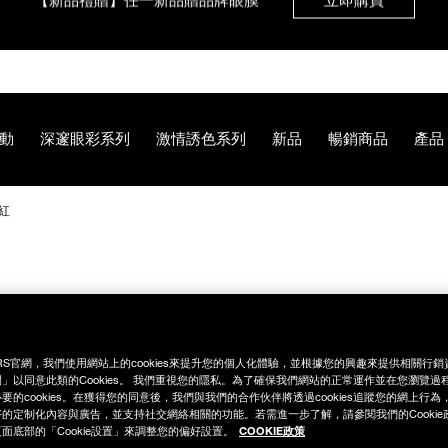
【8.6-8.9 限定】全館最高享14%回饋
立即購買
【8/3-8/10限定】明星底妝買1送1
立即購買
動
深邃眼彩系列
激情誘色系列
新品
暢銷商品
產品
【8/3-8/10限定】限時輸碼贈迷你腮紅露
立即購買
紅
9%90%E9%87%8F%E7%89%88%E8%85%AE%E7%B4%85/0194
RS官網，我們使用網站上的cookies來提升您的個人化體驗，並根據您的興趣來提供相關行
」以同意此類的Cookies。 我們重視您的隱私。為了確保我們網站的正常運作並在您瀏覽過
要的cookies。在獲得您的同意後，我們與我們的合作伙伴將透過cookies追蹤您的網上行
的定制化內容與廣告，並支持社交網絡相關的功能。若需進一步了解，請參閱我們的Cookie
COOKIE政策
面底部的「Cookie設置」來調整您的偏好設置。