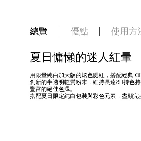
總覽
優點
使用方
夏日慵懶的迷人紅暈
用限量純白加大版的炫色腮紅，搭配經典 O
創新的半透明輕質粉末，維持長達8H持色
豐富的絕佳色澤。
搭配夏日限定純白包裝與彩色元素，盡顯完