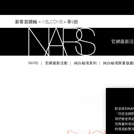
Skip
to
main
content
新客首購輸＜WELCOME＞享9折
官網最新活
Nars
NARS
官網最新活動
純白秘境系列
純白秘境限量版腮
Image
Details
/zh/%E7%B4%94%E7%99%BD%E7%A7%98%E5%A2%83%E9%9
Item
No.
999NAC0000162
歡迎來到NA
「同意並關閉
我們會使用必
您興趣和喜好
時透過點擊頁