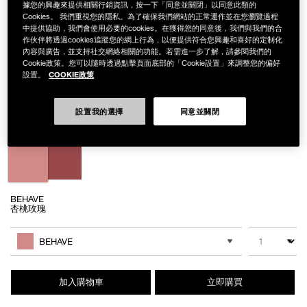
據您的興趣來提供相關行銷資訊，按一下「同意並關閉」以同意此類的
Cookies。 我們重視您的隱私。為了確保我們網站的正常運作並在您瀏覽過程
中提供協助，我們會使用必要的cookies。在獲得您的同意後，我們與我們的合
作伙伴將透過cookies追蹤您的網上行為，以便提供符合您興趣和喜好的定制化
內容與廣告，並支持社交網絡相關的功能。若需進一步了解，請參閱我們的
Details
/zh/%E7%B4%85%E6%AF%AF%E7%84%A6%E9%BB%9E%E8%85%AE%E
Item
紅毯焦點腮紅露組
No.
Cookie政策。您可以隨時透過點擊頁面底部的「Cookie設置」來調整您的偏好
NB000002249
COOKIE政策
設置。
NT$1,450
Variations
設置我的選擇
同意並關閉
BEHAVE
杏桃玫瑰
Add
Product
to
Actions
數量
其他色系
cart
BEHAVE
options
加入購物車
立即購買