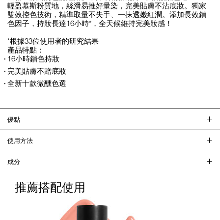
輕盈慕斯粉質地，絲滑易推好暈染，完美貼膚不沾底妝。獨家
雙效控色技術，精準取量不失手、一抹透嫩紅潤。添加長效鎖
色因子，持妝長達16小時*，全天候維持完美妝感！
*根據33位使用者的研究結果
產品特點：
16小時鎖色持妝
完美貼膚不蹭底妝
全新十款微醺色選
優點
使用方法
成分
推薦搭配使用