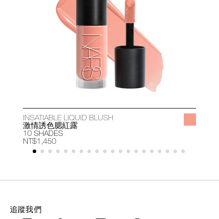
INSATIABLE LIQUID BLUSH
A
激情誘色腮紅露
10 SHADES
1
NT$1,450
N
追蹤我們