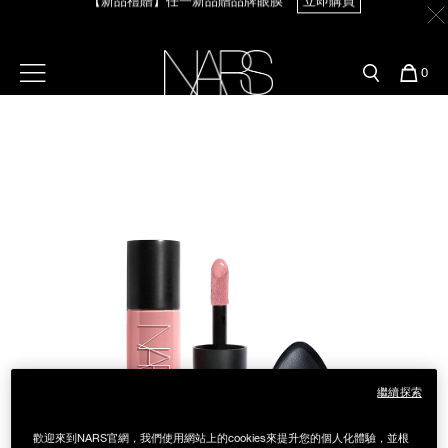
Skip
官網最新活動
產品
彩妝服務
to
main
content
新客首購輸＜WELCOME＞享9折
【8.6-8.9 限定】全館最高享14%回饋
立即購買
預約金曲獎妝容
彩盤及禮盒組
彩妝專欄
選單"
您
0
的
Image
Nars
商
官網優惠活動
粉底線上試色
品
刷具與配件
【8/3-8/10限定】明星底妝買1送1
立即購買
官網獨家組合
專業彩妝學院
臉部
【8/3-8/10限定】限時輸碼贈迷你腮紅露
立即購買
水光頰彩系列
雙頰
試用送到家
唇部
新客專屬優惠
眼部
舊客回購禮遇
繼續探索
保養
歡迎來到NARS官網，我們使用網站上的cookies來提升您的個人化體驗，並根