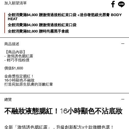
Facebo
加入願望清單
gl
Promotions
全館消費滿$4,800 贈激情過後粉紅束口袋 +迷你奢慾緞光唇膏 BODY
HEAT
全館消費滿$4,000 贈激情過後粉紅束口袋
全館消費滿$2,800 贈時尚霧黑手拿鏡
商品描述
【商品內容】
- 激情誘色腮紅露
- 輕巧手指粉撲
價值$1,600
金曲獎指定腮紅！
16小時顯色不融妝
打造宛如原生肌膚的澎嫩紅暈
總覽
不融妝液態腮紅！16小時顯色不沾底妝
全新「激情誘色腮紅露」，升級創新配方x十款微醺色選！