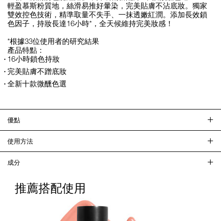
輕盈慕斯粉質地，絲滑易推好暈染，完美貼膚不沾底妝。獨家
雙效控色技術，精準取量不失手、一抹透嫩紅潤。添加長效鎖
色因子，持妝長達16小時*，全天候維持完美妝感！
*根據33位使用者的研究結果
產品特點：
16小時鎖色持妝
完美貼膚不蹭底妝
全新十款微醺色選
優點
使用方法
成分
推薦搭配使用