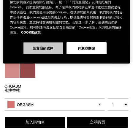
據您的興趣來提供相關行銷資訊，按一下「同意並關閉」以同意此類的
Cookies。 我們重視您的隱私。為了確保我們網站的正常運作並在您瀏覽過程
中提供協助，我們會使用必要的cookies。在獲得您的同意後，我們與我們的合
作伙伴將透過cookies追蹤您的網上行為，以便提供符合您興趣和喜好的定制化
內容與廣告，並支持社交網絡相關的功能。若需進一步了解，請參閱我們的
Details
/zh/%E7%B4%85%E6%AF%AF%E7%84%A6%E9%BB%9E%E8%85%AE%E
Item
紅毯焦點腮紅露組
No.
Cookie政策。您可以隨時透過點擊頁面底部的「Cookie設置」來調整您的偏好
NB000002248
COOKIE政策
設置。
NT$1,450
Variations
設置我的選擇
同意並關閉
ORGASM
蜜桃香檳
Add
Product
to
Actions
數量
其他色系
cart
ORGASM
options
加入購物車
立即購買