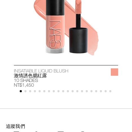
INSATIABLE LIQUID BLUSH
A
激情誘色腮紅露
10 SHADES
1
NT$1,450
N
追蹤我們