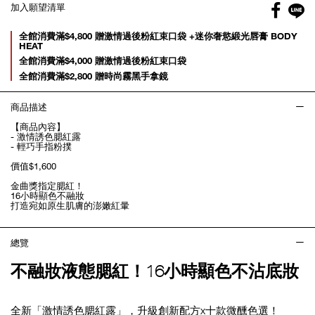
Facebo
加入願望清單
gl
Promotions
全館消費滿$4,800 贈激情過後粉紅束口袋 +迷你奢慾緞光唇膏 BODY
HEAT
全館消費滿$4,000 贈激情過後粉紅束口袋
全館消費滿$2,800 贈時尚霧黑手拿鏡
商品描述
【商品內容】
- 激情誘色腮紅露
- 輕巧手指粉撲
價值$1,600
金曲獎指定腮紅！
16小時顯色不融妝
打造宛如原生肌膚的澎嫩紅暈
總覽
不融妝液態腮紅！16小時顯色不沾底妝
全新「激情誘色腮紅露」，升級創新配方x十款微醺色選！