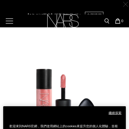
Skip
官網最新活動
產品
彩妝服務
to
main
content
新客首購輸＜WELCOME＞享9折
【8/3-8/10限定】明星底妝買1送1
立即購買
預約金曲獎妝容
彩盤及禮盒組
彩妝專欄
選單"
您
0
的
Image
Nars
商
官網優惠活動
粉底線上試色
【8/3-8/10限定】限時輸碼贈迷你腮紅露
立即購買
品
刷具與配件
官網獨家組合
專業彩妝學院
臉部
水光頰彩系列
雙頰
試用送到家
唇部
新客專屬優惠
眼部
舊客回購禮遇
繼續探索
保養
歡迎來到NARS官網，我們使用網站上的cookies來提升您的個人化體驗，並根