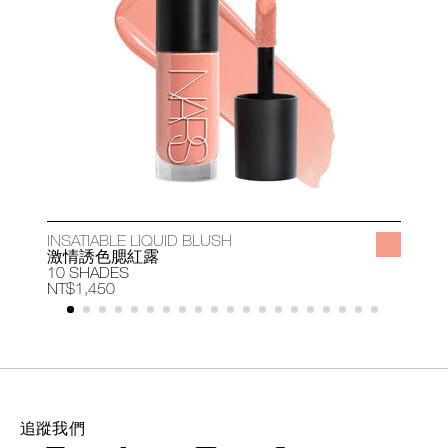
INSATIABLE LIQUID BLUSH
A
激情誘色腮紅露
10 SHADES
1
NT$1,450
N
追蹤我們