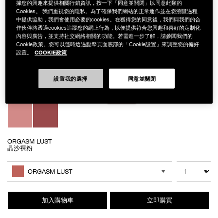
據您的興趣來提供相關行銷資訊，按一下「同意並關閉」以同意此類的
Cookies。 我們重視您的隱私。為了確保我們網站的正常運作並在您瀏覽過程
中提供協助，我們會使用必要的cookies。在獲得您的同意後，我們與我們的合
作伙伴將透過cookies追蹤您的網上行為，以便提供符合您興趣和喜好的定制化
內容與廣告，並支持社交網絡相關的功能。若需進一步了解，請參閱我們的
Details
/zh/%E7%B4%85%E6%AF%AF%E7%84%A6%E9%BB%9E%E8%85%AE%E
Item
紅毯焦點腮紅露組
No.
Cookie政策。您可以隨時透過點擊頁面底部的「Cookie設置」來調整您的偏好
NB000002245
COOKIE政策
設置。
NT$1,450
Variations
設置我的選擇
同意並關閉
ORGASM LUST
晶沙裸粉
Add
Product
to
Actions
數量
其他色系
cart
ORGASM LUST
options
加入購物車
立即購買