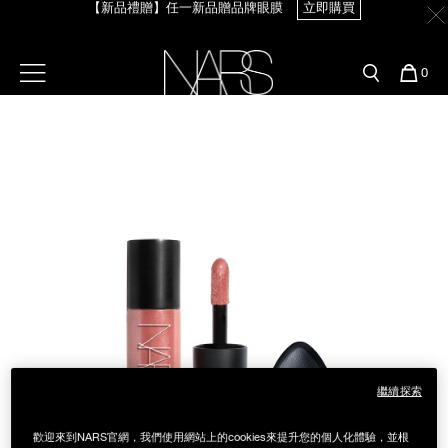
【新品禮贈】任一新品贈品牌眼膜
立即購買
Skip
官網最新活動
產品
彩妝服務
to
main
content
新客首購輸＜WELCOME＞享9折
預約金曲獎妝容
彩盤及禮盒組
彩妝專欄
選單"
您
0
【8.6-8.9 限定】全館最高享14%回饋
立即購買
的
Image
Nars
商
官網優惠活動
粉底線上試色
品
刷具與配件
【8/3-8/10限定】明星底妝買1送1
立即購買
官網獨家組合
專業彩妝學院
臉部
【8/3-8/10限定】限時輸碼贈迷你腮紅露
立即購買
水光頰彩系列
雙頰
試用送到家
唇部
新客專屬優惠
眼部
舊客回購禮遇
繼續探索
保養
歡迎來到NARS官網，我們使用網站上的cookies來提升您的個人化體驗，並根