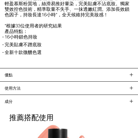
輕盈慕斯粉質地，絲滑易推好暈染，完美貼膚不沾底妝。獨家
雙效控色技術，精準取量不失手、一抹透嫩紅潤。添加長效鎖
色因子，持妝長達16小時*，全天候維持完美妝感！
*根據33位使用者的研究結果
產品特點：
16小時鎖色持妝
完美貼膚不蹭底妝
全新十款微醺色選
優點
使用方法
成分
推薦搭配使用