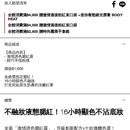
Facebo
加入願望清單
gl
Promotions
全館消費滿$4,800 贈激情過後粉紅束口袋 +迷你奢慾緞光唇膏 BODY
HEAT
全館消費滿$4,000 贈激情過後粉紅束口袋
全館消費滿$2,800 贈時尚霧黑手拿鏡
商品描述
【商品內容】
- 激情誘色腮紅露
- 輕巧手指粉撲
價值$1,600
金曲獎指定腮紅！
16小時顯色不融妝
打造宛如原生肌膚的澎嫩紅暈
總覽
不融妝液態腮紅！16小時顯色不沾底妝
全新「激情誘色腮紅露」，升級創新配方x十款微醺色選！