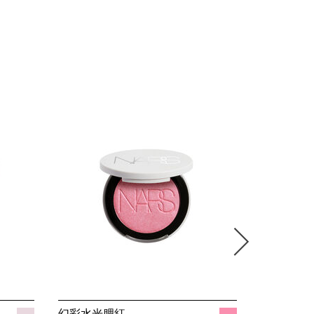
幻彩水光腮紅
立體透亮