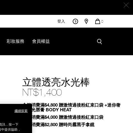
登入
您
0
的
商
品
彩妝服務
會員權益
立體透亮水光棒
NT$1,400
Promotions
全館消費滿$4,800 贈激情過後粉紅束口袋 +迷你奢
慾緞光唇膏 BODY HEAT
繼續探索
全館消費滿$4,000 贈激情過後粉紅束口袋
全館消費滿$2,800 贈時尚霧黑手拿鏡
銷資訊，按一下
程中提供協助，