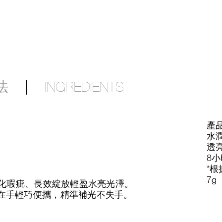
法
INGREDIENTS
產
水
透
8
*
7g
淡化瑕疵、長效綻放輕盈水亮光澤。
在手輕巧便攜，精準補光不失手。