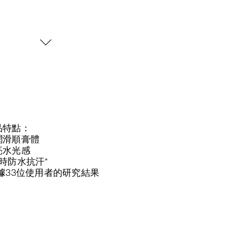
品特點：
潤滑順膏體
亮水光感
小時防水抗汗*
根據33位使用者的研究結果