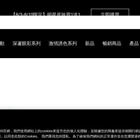
【8/3-8/10限定】明星底妝買1送1
立即購買
【8/3-8/10限定】限時輸碼贈迷你腮紅露
立即購買
動
深邃眼彩系列
激情誘色系列
新品
暢銷商品
產品
0%B4%E5%85%89%E6%A3%92/194251149103.html
RS官網，我們使用網站上的cookies來提升您的個人化體驗，並根據您的興趣來提供相關行
」以同意此類的Cookies。 我們重視您的隱私。為了確保我們網站的正常運作並在您瀏覽過