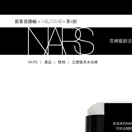
Skip
to
main
content
新客首購輸＜WELCOME＞享9折
官網最新活
Nars
NARS
產品
雙頰
立體透亮水光棒
Image
Details
/zh/%E7%AB%8B%E9%AB%94%E9%80%8F%E4%BA%AE%E6%B
Item
No.
999NAC0000292
歡迎來到NA
「同意並關閉