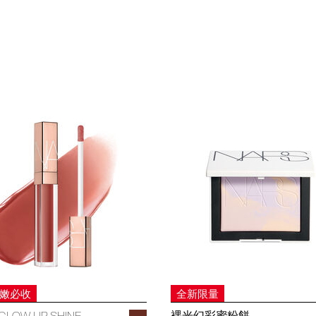
妝嫩必收
全新限量
GLOW LIP SHINE
裸光幻彩蜜粉餅