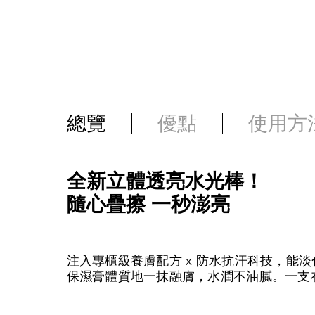
總覽
優點
使用方
全新立體透亮水光棒！
隨心疊擦 一秒澎亮
注入專櫃級養膚配方 x 防水抗汗科技，能
保濕膏體質地一抹融膚，水潤不油膩。一支