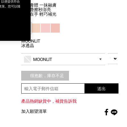
為，以便提供符合
滑順膏體 一抹融膚
政策。您可以隨
隨心疊擦秒澎亮
一支在手 輕巧補光
Variations
MOONLIT
冰透晶
Add
Product
to
Actions
數量
其他色系
cart
MOONLIT
options
很抱歉，庫存不足
送出
產品熱銷缺貨中，補貨告訴我
Faceboo
加入願望清單
globa