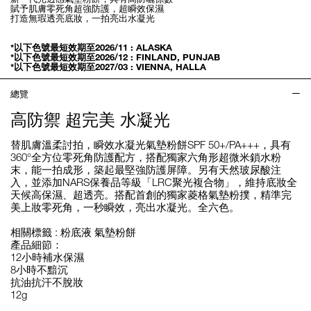
賦予肌膚零死角超強防護，超瞬效保濕
打造無瑕透亮底妝，一拍亮出水凝光
*以下色號最短效期至2026/11 : ALASKA
*以下色號最短效期至2026/12 : FINLAND, PUNJAB
*以下色號最短效期至2027/03 : VIENNA, HALLA
總覽
高防禦 超完美 水凝光
替肌膚溫柔討拍，瞬效水凝光氣墊粉餅SPF 50+/PA+++，具有
360°全方位零死角防護配方，搭配獨家六角形超微米鎖水粉
末，能一拍成形，築起最堅強防護屏障。另有天然玻尿酸注
入，並添加NARS保養品等級「LRC聚光複合物」，維持底妝全
天候高保濕、超透亮。搭配首創的獨家菱格氣墊粉撲，精準完
美上妝零死角，一秒瞬效，亮出水凝光。全六色。
相關標籤 :
粉底液
氣墊粉餅
產品細節：
12小時補水保濕
8小時不黯沉
抗油抗汗不脫妝
12g