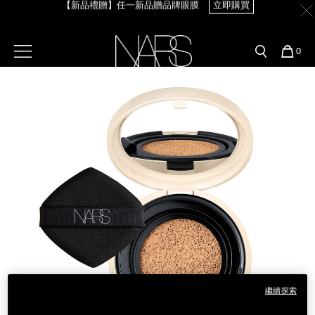
【新品禮贈】任一新品贈品牌眼膜
立即購買
Skip
官網最新活動
產品
彩妝服務
to
main
content
新客首購輸＜WELCOME＞享9折
預約金曲獎妝容
彩盤及禮盒組
彩妝專欄
選單"
您
0
【8.6-8.9 限定】全館最高享14%回饋
立即購買
的
Image
Nars
商
官網優惠活動
粉底線上試色
品
刷具與配件
【8/3-8/10限定】明星底妝買1送1
立即購買
官網獨家組合
專業彩妝學院
臉部
【8/3-8/10限定】限時輸碼贈迷你腮紅露
立即購買
水光頰彩系列
雙頰
試用送到家
唇部
新客專屬優惠
眼部
舊客回購禮遇
保養
繼續探索