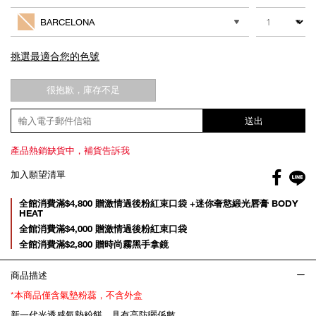
to
Actions
數量
其他色系
cart
BARCELONA
options
很抱歉，庫存不足
送出
產品熱銷缺貨中，補貨告訴我
Facebo
加入願望清單
gl
Promotions
全館消費滿$4,800 贈激情過後粉紅束口袋 +迷你奢慾緞光唇膏 BODY
HEAT
全館消費滿$4,000 贈激情過後粉紅束口袋
全館消費滿$2,800 贈時尚霧黑手拿鏡
商品描述
*本商品僅含氣墊粉蕊，不含外盒
新一代光透感氣墊粉餅，具有高防曬係數