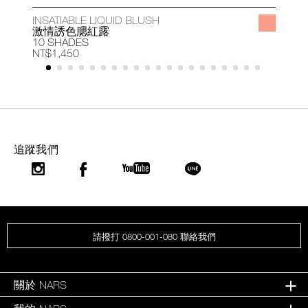
INSATIABLE LIQUID BLUSH
A
激情誘色腮紅露
10 SHADES
1
NT$1,450
N
追蹤我們
請撥打 0800-001-080 聯絡我們
關於 NARS