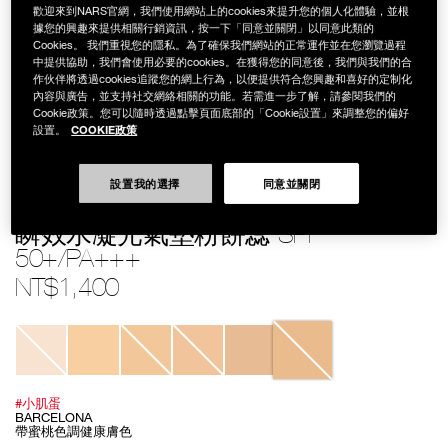
歡迎來到NARS官網，我們使用網站上的cookies來提升您的個人化體驗，並根
據您的興趣來提供相關行銷資訊，按一下「同意並關閉」以同意此類的
Cookies。 我們重視您的隱私。為了確保我們網站的正常運作並在您瀏覽過程
中提供協助，我們會使用必要的cookies。在獲得您的同意後，我們與我們的合
作伙伴將透過cookies追蹤您的網上行為，以便提供符合您興趣和喜好的定制化
內容與廣告，並支持社交網絡相關的功能。若需進一步了解，請參閱我們的
Cookie政策。您可以隨時透過點擊頁面底部的「Cookie設置」來調整您的偏好
COOKIE政策
設置。
設置我的選擇
同意並關閉
Details
/zh/%E7%9E%AC%E6%95%88%E6%B0%B4%E5%87%9D%E5%85%89
Item
PURE RADIANT PROTECTION AQUA GLOW CUSHION SPF 50+/PA+++
spf-
No.
50%2B%2Fpa%2B%2B%2B/0194251006567.html
999NAC0000128
瞬效水凝光氣墊粉餅蕊 SPF
50+/PA+++
NT$1,400
Variations
#小肌蛋
BARCELONA
帶蜜桃色調健康膚色
Add
Product