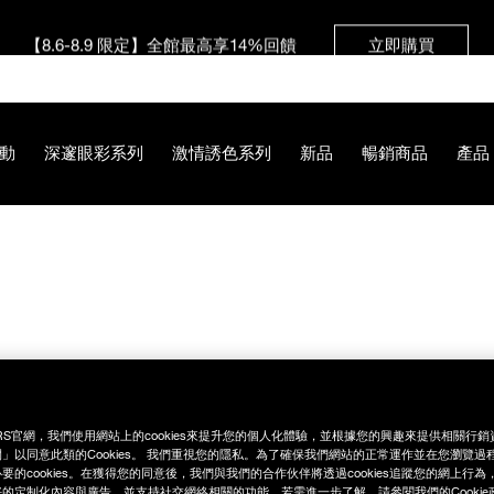
【8.6-8.9 限定】全館最高享14%回饋
立即購買
【8/3-8/10限定】明星底妝買1送1
立即購買
動
深邃眼彩系列
激情誘色系列
新品
暢銷商品
產品
【8/3-8/10限定】限時輸碼贈迷你腮紅露
立即購買
89%B2%E7%9C%BC%E5%BD%A9%E7%9B%A4/019425113423
RS官網，我們使用網站上的cookies來提升您的個人化體驗，並根據您的興趣來提供相關行
」以同意此類的Cookies。 我們重視您的隱私。為了確保我們網站的正常運作並在您瀏覽過
要的cookies。在獲得您的同意後，我們與我們的合作伙伴將透過cookies追蹤您的網上行
的定制化內容與廣告，並支持社交網絡相關的功能。若需進一步了解，請參閱我們的Cookie