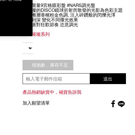
全新限量9宮格眼彩盤 #NARS調光盤
以璀璨的DISCO鏡球折射所散發的光影為色彩主題
調和漸層香檳粉金色調, 注入碎鑽般的閃爍光澤
從淺到深 變化不同燦光效果
隨著派對狂歡節奏 恣意調光
限量璀璨系列
Add
Product
to
Actions
數量
cart
options
很抱歉，庫存不足
送出
產品熱銷缺貨中，補貨告訴我
Faceboo
加入願望清單
globa