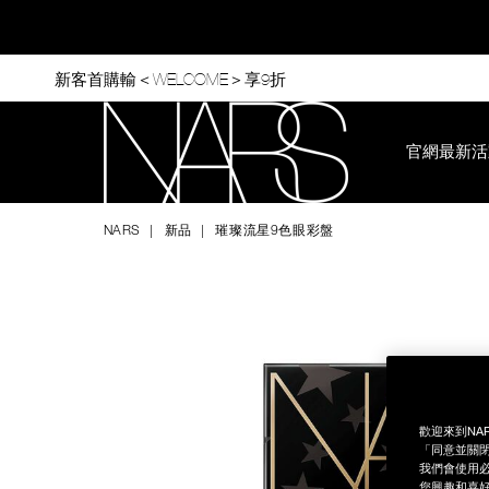
Skip
to
main
content
新客首購輸＜WELCOME＞享9折
官網最新活
Nars
NARS
新品
璀璨流星9色眼彩盤
Image
Details
/zh/%E7%92%80%E7%92%A8%E6%B5%81%E6%98%9F9%E8%
Item
No.
0194251134239
歡迎來到NA
「同意並關閉
我們會使用必
您興趣和喜好