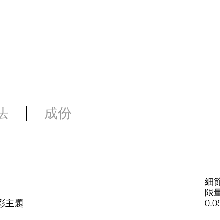
法
成份
細
限
彩主題
0.05