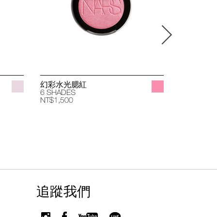
幻彩水光腮紅
立體透亮
6 SHADES
4 SHADES
NT$1,500
NT$1,400
追蹤我們