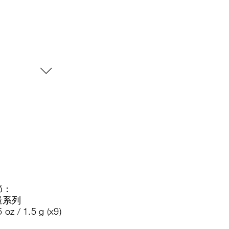
節：
量系列
 oz / 1.5 g (x9)