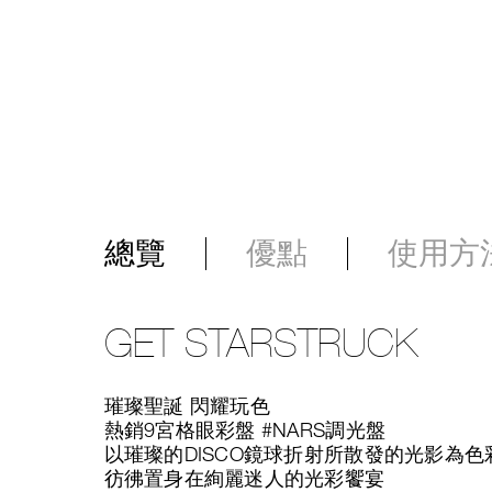
總覽
優點
使用方
GET STARSTRUCK
璀璨聖誕 閃耀玩色
熱銷9宮格眼彩盤 #NARS調光盤
以璀璨的DISCO鏡球折射所散發的光影為色
彷彿置身在絢麗迷人的光彩饗宴