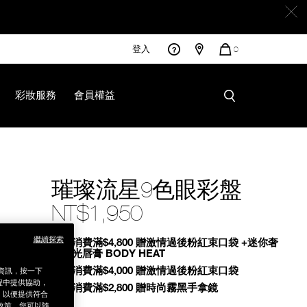
登入
您
0
的
商
品
彩妝服務
會員權益
9.html
璀璨流星9色眼彩盤
NT$1,950
繼續探索
Promotions
全館消費滿$4,800 贈激情過後粉紅束口袋 +迷你奢
慾緞光唇膏 BODY HEAT
全館消費滿$4,000 贈激情過後粉紅束口袋
銷資訊，按一下
程中提供協助，
全館消費滿$2,800 贈時尚霧黑手拿鏡
為，以便提供符合
政策。您可以隨