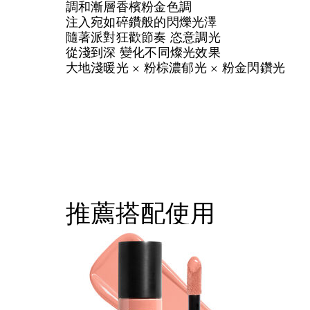
調和漸層香檳粉金色調
注入宛如碎鑽般的閃爍光澤
隨著派對狂歡節奏 恣意調光
從淺到深 變化不同燦光效果
大地淺暖光 × 粉棕濃郁光 × 粉金閃鑽光
推薦搭配使用