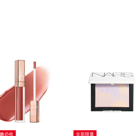
妝嫩必收
全新限量