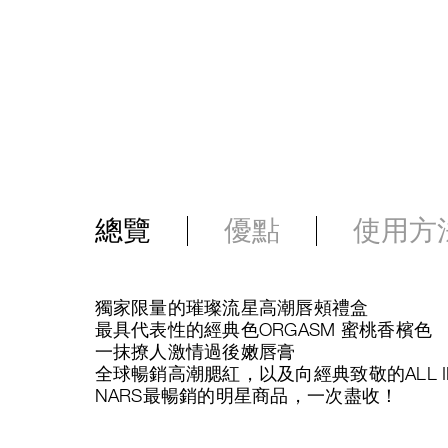
總覽
優點
使用方
獨家限量的璀璨流星高潮唇頰禮盒
最具代表性的經典色ORGASM 蜜桃香檳色
一抹撩人激情過後嫩唇膏
全球暢銷高潮腮紅，以及向經典致敬的ALL I
NARS最暢銷的明星商品，一次盡收！