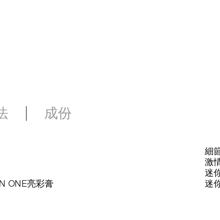
法
成份
細
激情
迷你
N ONE亮彩膏
迷你