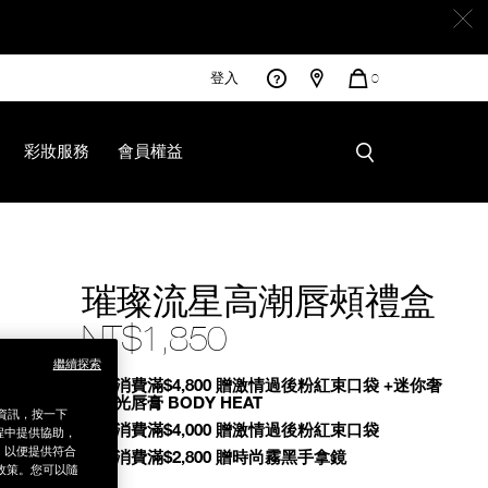
登入
您
0
的
商
品
彩妝服務
會員權益
9B%92/0194251134369.html
璀璨流星高潮唇頰禮盒
NT$1,850
繼續探索
Promotions
全館消費滿$4,800 贈激情過後粉紅束口袋 +迷你奢
慾緞光唇膏 BODY HEAT
銷資訊，按一下
全館消費滿$4,000 贈激情過後粉紅束口袋
程中提供協助，
為，以便提供符合
全館消費滿$2,800 贈時尚霧黑手拿鏡
政策。您可以隨