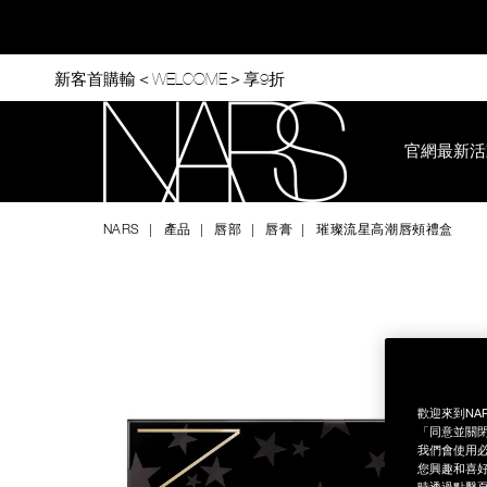
Skip
to
main
content
新客首購輸＜WELCOME＞享9折
官網最新活
Nars
NARS
產品
唇部
唇膏
璀璨流星高潮唇頰禮盒
Image
Details
/zh/%E7%92%80%E7%92%A8%E6%B5%81%E6%98%9F%E9%
Item
No.
0194251134369
歡迎來到NA
「同意並關閉
我們會使用必
您興趣和喜好
時透過點擊頁