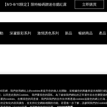
【8/3-8/10限定】限時輸碼贈迷你腮紅露
立即購買
動
深邃眼彩系列
激情誘色系列
新品
暢銷商品
產品
AB%98%E6%BD%AE%E5%94%87%E9%A0%B0%E7%A6%AE%E7%
RS官網，我們使用網站上的cookies來提升您的個人化體驗，並根據您的興趣來提供相關行
」以同意此類的Cookies。 我們重視您的隱私。為了確保我們網站的正常運作並在您瀏覽過
要的cookies。在獲得您的同意後，我們與我們的合作伙伴將透過cookies追蹤您的網上行
的定制化內容與廣告，並支持社交網絡相關的功能。若需進一步了解，請參閱我們的Cookie
COOKIE政策
面底部的「Cookie設置」來調整您的偏好設置。