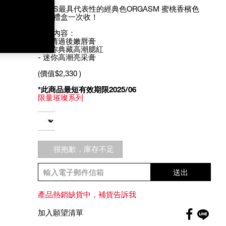
NARS最具代表性的經典色ORGASM 蜜桃香檳色
超值禮盒一次收！
禮盒內容：
- 激情過後嫩唇膏
- 迷你典藏高潮腮紅
- 迷你高潮亮采膏
(價值$2,330 )
*此商品最短有效期限2025/06
限量璀璨系列
Add
Product
to
Actions
數量
cart
options
很抱歉，庫存不足
送出
產品熱銷缺貨中，補貨告訴我
Faceboo
加入願望清單
globa