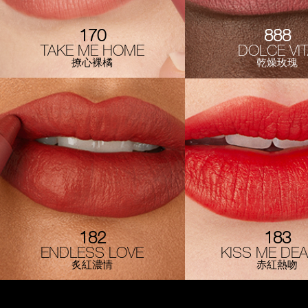
170
888
TAKE ME HOME
DOLCE VI
撩心裸橘
乾燥玫瑰
182
183
ENDLESS LOVE
KISS ME DE
炙紅濃情
赤紅熱吻