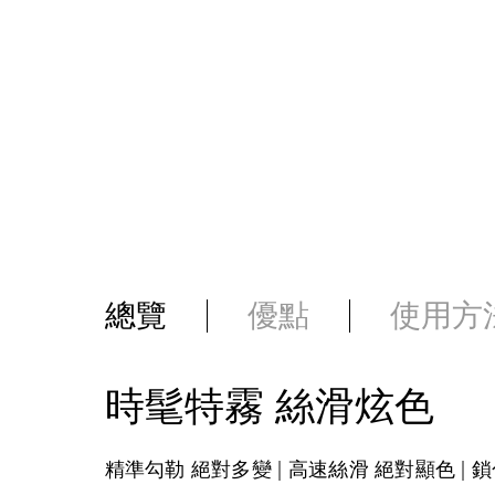
總覽
優點
使用方
時髦特霧 絲滑炫色
精準勾勒 絕對多變 | 高速絲滑 絕對顯色 | 