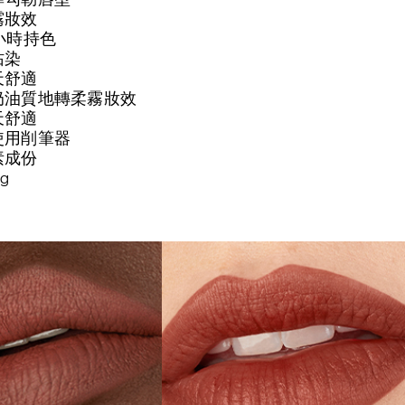
霧妝效
小時持色
沾染
天舒適
奶油質地轉柔霧妝效
天舒適
使用削筆器
素成份
 g