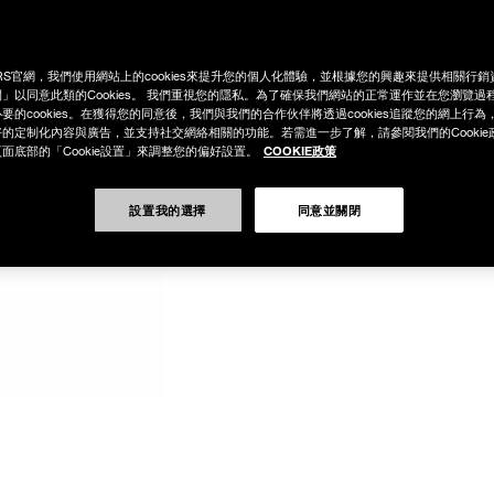
RS官網，我們使用網站上的cookies來提升您的個人化體驗，並根據您的興趣來提供相關行
」以同意此類的Cookies。 我們重視您的隱私。為了確保我們網站的正常運作並在您瀏覽過
要的cookies。在獲得您的同意後，我們與我們的合作伙伴將透過cookies追蹤您的網上行
的定制化內容與廣告，並支持社交網絡相關的功能。若需進一步了解，請參閱我們的Cookie
COOKIE政策
面底部的「Cookie設置」來調整您的偏好設置。
設置我的選擇
同意並關閉