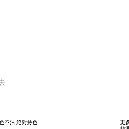
法
鎖色不沾 絕對持色
更多
精