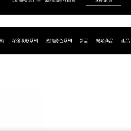
【8.6-8.9 限定】全館最高享14%回饋
立即購買
【8/3-8/10限定】明星底妝買1送1
立即購買
動
深邃眼彩系列
激情誘色系列
新品
暢銷商品
產品
【8/3-8/10限定】限時輸碼贈迷你腮紅露
立即購買
B2%BE%E6%BA%96%E5%94%87%E7%AD%86/NB000001120.