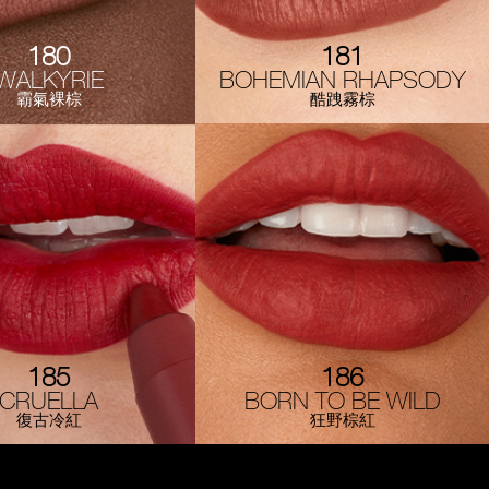
180
181
WALKYRIE
BOHEMIAN RHAPSODY
霸氣裸棕
酷跩霧棕
185
186
CRUELLA
BORN TO BE WILD
復古冷紅
狂野棕紅