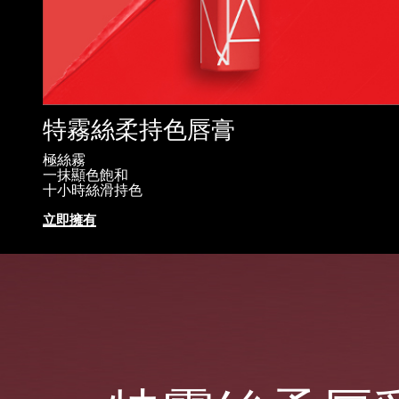
特霧絲柔持色唇膏
極絲霧
一抹顯色飽和
十小時絲滑持色
立即擁有