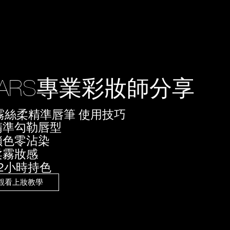
NARS專業彩妝師分享
霧絲柔精準唇筆 使用技巧
精準勾勒唇型
鎖色零沾染
柔霧妝感
12小時持色
觀看上妝教學