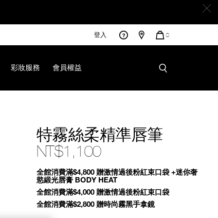
登入
您
0
的
商
品
彩妝服務
會員權益
html
特霧絲柔精準唇筆
NT$1,100
Promotions
全館消費滿$4,800 贈激情過後粉紅束口袋 +迷你奢
慾緞光唇膏 BODY HEAT
全館消費滿$4,000 贈激情過後粉紅束口袋
全館消費滿$2,800 贈時尚霧黑手拿鏡