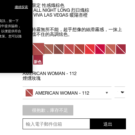
炙夏限定 性感熾棕色
繼續探索
#172 ALL NIGHT LONG 烈日熾棕
#179 VIVA LAS VEGAS 暖陽杏橙
銷資訊，按一下
程中提供協助，
時髦特霧無所不能，超乎想像的絲滑霧感，一抹上
為，以便提供符合
癮，擋不住的高調炫色。
政策。您可以隨
Variations
新色
新色
AMERICAN WOMAN - 112
煙燻玫瑰
Add
Product
to
Actions
數量
其他色系
cart
AMERICAN WOMAN - 112
options
很抱歉，庫存不足
送出