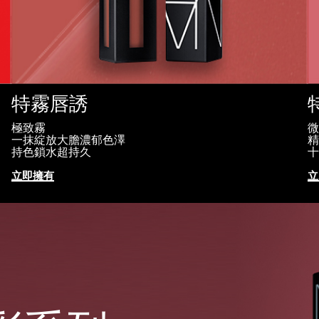
特霧唇誘
極致霧
微
一抹綻放大膽濃郁色澤
精
持色鎖水超持久
十
立即擁有
立