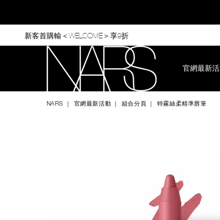
Skip
to
main
content
新客首購輸＜WELCOME＞享9折
官網最新活
Nars
NARS
官網最新活動
組合分頁
特霧絲柔精準唇筆
Image
Details
/zh/%E7%89%B9%E9%9C%A7%E7%B5%B2%E6%9F%94%E7%
Item
No.
NAC224