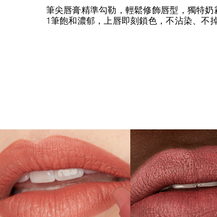
筆尖唇膏精準勾勒，輕鬆修飾唇型，獨特奶
1筆飽和濃郁，上唇即刻鎖色，不沾染、不掉