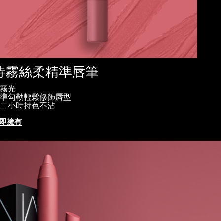
特霧絲柔精準唇筆
霧光
準勾勒輕鬆修飾唇型
二小時持色不沾
即擁有