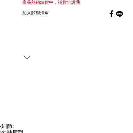
產品熱銷缺貨中，補貨告訴我
Faceboo
加入願望清單
globa
細節:
準勾勒唇型