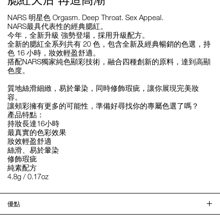
NARS 明星色 Orgasm. Deep Throat. Sex Appeal.
NARS最具代表性的經典腮紅。
今年，全新升級 強勢登場，採用升級配方。
全新的腮紅全系列共有 20 色，包含全新及經典暢銷的色選，持
色 16 小時，妝效輕盈舒適。
搭配NARS獨家純色顯彩技術，融合四種創新的原料，達到高顯
色度。
質地絲滑細緻，易於暈染，同時修飾瑕疵，讓你展現完美妝
容。
讓頰彩擁有更多的可能性，準備好尋找你的專屬色選了嗎？
產品特點：
持妝長達16小時
最真實的色彩效果
妝效輕盈舒適
絲滑、易於暈染
修飾瑕疵
純素配方
4.8g / 0.17oz
優點