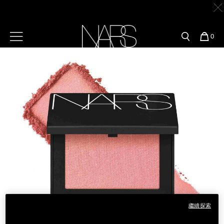
Skip
官網最新活動
產品
彩妝服務
to
main
content
新客首購輸＜WELCOME＞享9折
【新品上市】高調深邃眼彩系列 強勢登場
立即購買
預約金曲獎妝容
彩盤及禮盒組
彩妝專欄
選單"
您
0
的
Image
Nars
商
官網優惠活動
粉底線上試色
品
刷具與配件
【新品禮贈】任一新品贈品牌眼膜
立即購買
官網獨家組合
專業彩妝學院
臉部
【8.6-8.9 限定】全館最高享14%回饋
立即購買
水光頰彩系列
雙頰
試用送到家
【8/3-8/10限定】明星底妝買1送1
立即購買
唇部
新客專屬優惠
【8/3-8/10限定】限時輸碼贈迷你腮紅露
立即購買
眼部
舊客回購禮遇
繼續探索
保養