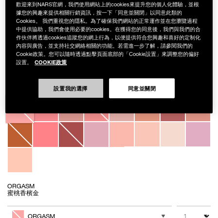
歡迎來到NARS官網，我們使用網站上的cookies來提升您的個人化體驗，並根
據您的興趣來提供相關行銷資訊，按一下「同意並關閉」以同意此類的
Cookies。 我們重視您的隱私。為了確保我們網站的正常運作並在您瀏覽過程
中提供協助，我們會使用必要的cookies。在獲得您的同意後，我們與我們的合
作伙伴將透過cookies追蹤您的網上行為，以便提供符合您興趣和喜好的定制化
內容與廣告，並支持社交網絡相關的功能。若需進一步了解，請參閱我們的
Cookie政策。您可以隨時透過點擊頁面底部的「Cookie設置」來調整您的偏好
Details
/zh/%E7%82%AB%E8%89%B2%E8%85%AE%E7%B4%85/NB000001309.h
Item
炫色腮紅
COOKIE政策
設置。
No.
NAC255
NT$1,450
設置我的選擇
同意並關閉
Variations
ORGASM
蜜桃香檳金
Add
Product
to
Actions
數量
其他色系
cart
ORGASM