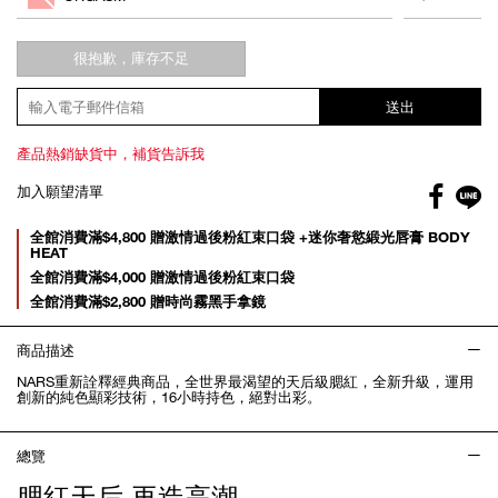
options
很抱歉，庫存不足
送出
產品熱銷缺貨中，補貨告訴我
Facebo
加入願望清單
gl
Promotions
全館消費滿$4,800 贈激情過後粉紅束口袋 +迷你奢慾緞光唇膏 BODY
HEAT
全館消費滿$4,000 贈激情過後粉紅束口袋
全館消費滿$2,800 贈時尚霧黑手拿鏡
商品描述
NARS重新詮釋經典商品，全世界最渴望的天后級腮紅，全新升級，運用
創新的純色顯彩技術，16小時持色，絕對出彩。
總覽
腮紅天后 再造高潮