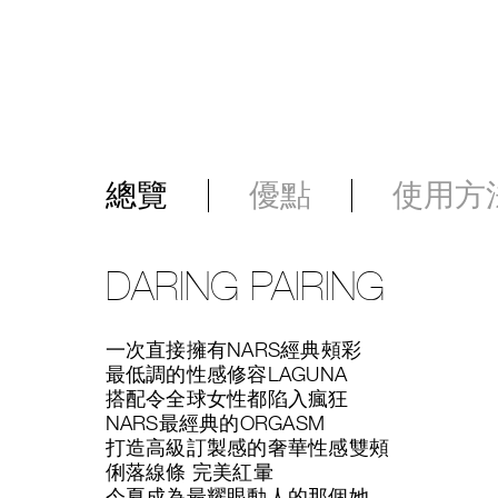
總覽
優點
使用方
DARING PAIRING
一次直接擁有NARS經典頰彩
最低調的性感修容LAGUNA
搭配令全球女性都陷入瘋狂
NARS最經典的ORGASM
打造高級訂製感的奢華性感雙頰
俐落線條 完美紅暈
今夏成為最耀眼動人的那個她