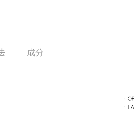
法
成分
O
L