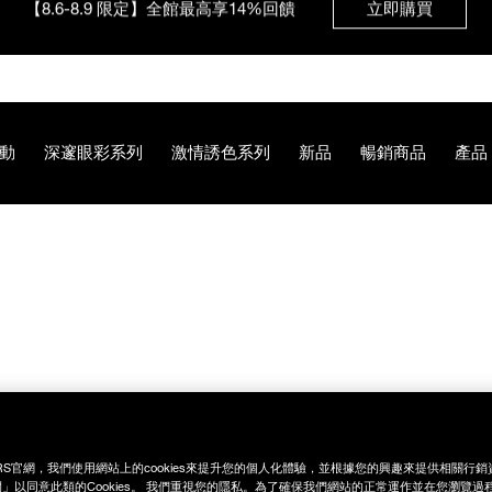
【8/3-8/10限定】明星底妝買1送1
立即購買
動
深邃眼彩系列
激情誘色系列
新品
暢銷商品
產品
【8/3-8/10限定】限時輸碼贈迷你腮紅露
立即購買
9B%99%E8%89%B2%E9%A0%B0%E5%BD%A9%E7%9B%A4/019
RS官網，我們使用網站上的cookies來提升您的個人化體驗，並根據您的興趣來提供相關行
」以同意此類的Cookies。 我們重視您的隱私。為了確保我們網站的正常運作並在您瀏覽過