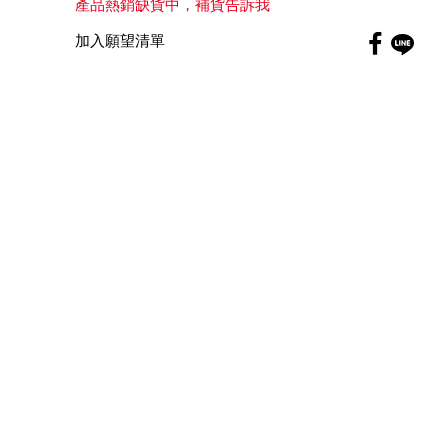
產品熱銷缺貨中，補貨告訴我
Faceboo
加入願望清單
globa