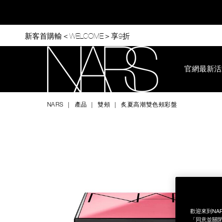
Skip
to
main
content
新客首購輸＜WELCOME＞享9折
官網最新活
Nars
NARS
產品
雙頰
炙夏高潮雙色頰彩盤
Image
Details
/zh/%E7%82%99%E5%A4%8F%E9%AB%98%E6%BD%AE%E9%
Item
No.
999NAC0000143
歡迎來到NA
「同意並關閉