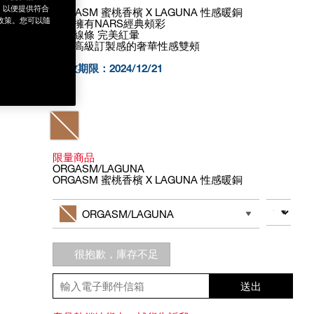
為，以便提供符合
ORGASM 蜜桃香檳 X LAGUNA 性感暖銅
政策。您可以隨
一次擁有NARS經典頰彩
俐落線條 完美紅暈
打造高級訂製感的奢華性感雙頰
*有效期限：2024/12/21
Variations
限量商品
ORGASM/LAGUNA
ORGASM 蜜桃香檳 X LAGUNA 性感暖銅
Add
Product
to
Actions
數量
其他色系
cart
ORGASM/LAGUNA
options
很抱歉，庫存不足
送出