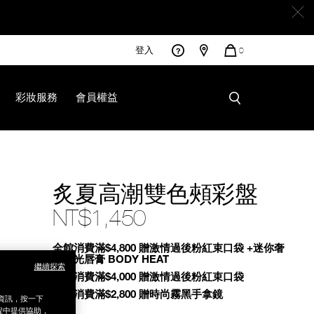
登入
您
0
的
商
品
彩妝服務
會員權益
4251130224.html
炙夏高潮雙色頰彩盤
NT$1,450
Promotions
全館消費滿$4,800 贈激情過後粉紅束口袋 +迷你奢
慾緞光唇膏 BODY HEAT
繼續探索
全館消費滿$4,000 贈激情過後粉紅束口袋
全館消費滿$2,800 贈時尚霧黑手拿鏡
銷資訊，按一下
程中提供協助，