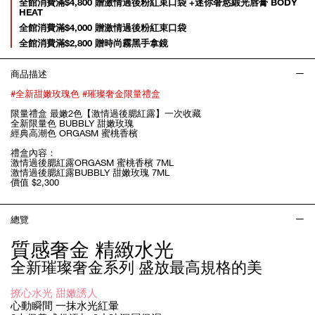
Promotions
全館消費滿$4,800 贈激情過後粉紅束口袋 +迷你奢慾緞光唇膏 BODY
HEAT
全館消費滿$4,000 贈激情過後粉紅束口袋
全館消費滿$2,800 贈時尚霧黑手拿鏡
商品描述
#全新甜嫩玫瑰色 #璀璨奢金限量禮盒
限量禮盒 最嫩2色【激情過後腮紅露】一次收藏
全新限量色 BUBBLY 甜嫩玫瑰
經典高潮色 ORGASM 蜜桃香檳
禮盒內容：
激情過後腮紅露ORGASM 蜜桃香檳 7ML
激情過後腮紅露BUBBLY 甜嫩玫瑰 7ML
價值 $2,300
總覽
質感奢金 精緻水光
全新璀璨奢金系列 盛放最高規格的美
撩心水光 甜嫩誘人
心動瞬間 一抹水光紅暈