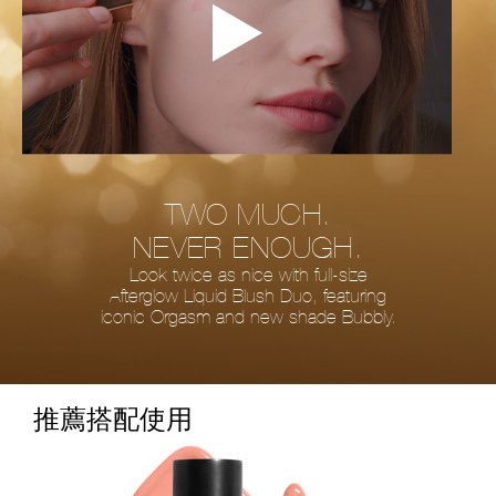
TWO MUCH.
NEVER ENOUGH.
Look twice as nice with full-size
Afterglow Liquid Blush Duo, featuring
iconic Orgasm and new shade Bubbly.
推薦搭配使用