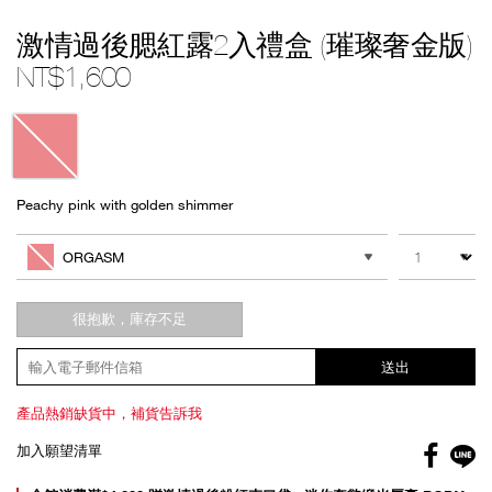
Details
/zh/%E6%BF%80%E6%83%85%E9%81%8E%E5%BE%8C%E8%85%AE
Item
激情過後腮紅露2入禮盒 (璀璨奢金版)
%28%E7%92%80%E7%92%A8%E5%A5%A2%E9%87%91%E7%89%88%29/1
No.
999NAC0000229
NT$1,600
Variations
Peachy pink with golden shimmer
Add
Product
to
Actions
數量
其他色系
cart
ORGASM
options
很抱歉，庫存不足
送出
產品熱銷缺貨中，補貨告訴我
Facebo
加入願望清單
gl