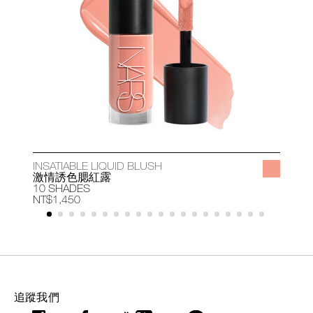
INSATIABLE LIQUID BLUSH
A
激情誘色腮紅露
10 SHADES
1
NT$1,450
N
追蹤我們