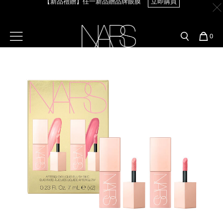
Skip
官網最新活動
產品
彩妝服務
to
main
content
新客首購輸＜WELCOME＞享9折
【8.6-8.9 限定】全館最高享14%回饋
立即購買
預約金曲獎妝容
彩盤及禮盒組
彩妝專欄
選單"
您
0
的
Image
Nars
商
官網優惠活動
粉底線上試色
品
刷具與配件
【8/3-8/10限定】明星底妝買1送1
立即購買
官網獨家組合
專業彩妝學院
臉部
【8/3-8/10限定】限時輸碼贈迷你腮紅露
立即購買
水光頰彩系列
雙頰
試用送到家
唇部
新客專屬優惠
眼部
舊客回購禮遇
保養