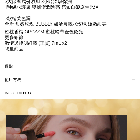
3大保養成份添加 8小時深層保濕
1秒保水護膚 雙頰澎潤透亮 宛如自帶原生光澤
2款精美色調
全新 甜嫩玫瑰 BUBBLY 如清晨露水玫瑰 嬌嫩甜美
蜜桃香檳 ORGASM 蜜桃粉帶金色微光
更多細節:
激情過後腮紅露 (正貨) 7mL x2
限量商品
優點
使用方法
INGREDIENTS