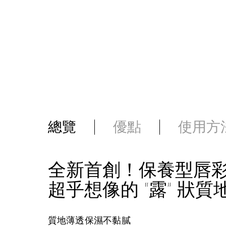
總覽
優點
使用方
全新首創！保養型唇
超乎想像的 “露” 狀質
質地薄透保濕不黏膩