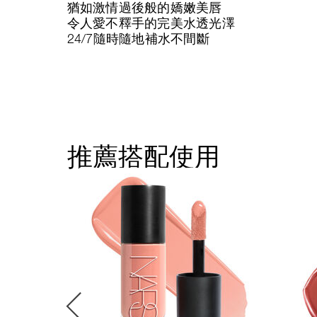
猶如激情過後般的嬌嫩美唇
令人愛不釋手的完美水透光澤
24/7隨時隨地補水不間斷
推薦搭配使用