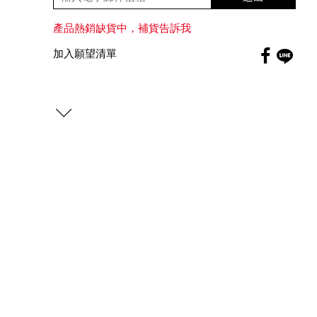
產品熱銷缺貨中，補貨告訴我
Faceboo
加入願望清單
globa