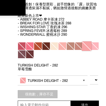
全新首創！保養型唇彩，超乎想像的 「露」狀質地
質地薄透保濕不黏膩，猶如激情過後般的嬌嫩美唇
絕美新色上市❤
- ABBEY ROAD 摩卡茶凍 272
- BREAK FOR LOVE 玫瑰冰茶 288
- WISHING STAR 丁香奶凍 296
- SPRING FEVER 冰透莓粉 289
- WONDERWALL 蜜桃冰沙 290
Variations
TURKISH DELIGHT - 282
草莓雪酪
Add
Product
to
Actions
數量
其他色系
cart
TURKISH DELIGHT - 282
options
很抱歉，庫存不足
送出