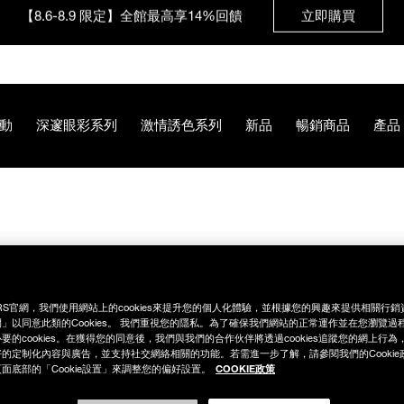
【8.6-8.9 限定】全館最高享14%回饋
立即購買
【8/3-8/10限定】明星底妝買1送1
立即購買
動
深邃眼彩系列
激情誘色系列
新品
暢銷商品
產品
【8/3-8/10限定】限時輸碼贈迷你腮紅露
立即購買
B%A9%E5%94%87%E9%9C%B2/NB000002275.html
RS官網，我們使用網站上的cookies來提升您的個人化體驗，並根據您的興趣來提供相關行
」以同意此類的Cookies。 我們重視您的隱私。為了確保我們網站的正常運作並在您瀏覽過
要的cookies。在獲得您的同意後，我們與我們的合作伙伴將透過cookies追蹤您的網上行
的定制化內容與廣告，並支持社交網絡相關的功能。若需進一步了解，請參閱我們的Cookie
COOKIE政策
面底部的「Cookie設置」來調整您的偏好設置。