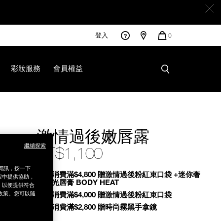
登入
您
0
的
商
品
彩妝服務
會員權益
激情過後嫩唇露
繼續探索
NT$1,100
銷資訊，按一下
Promotions
全館消費滿$4,800 贈激情過後粉紅束口袋 +迷你奢
程中提供協助，
慾緞光唇膏 BODY HEAT
為，以便提供符合
政策。您可以隨
全館消費滿$4,000 贈激情過後粉紅束口袋
全館消費滿$2,800 贈時尚霧黑手拿鏡