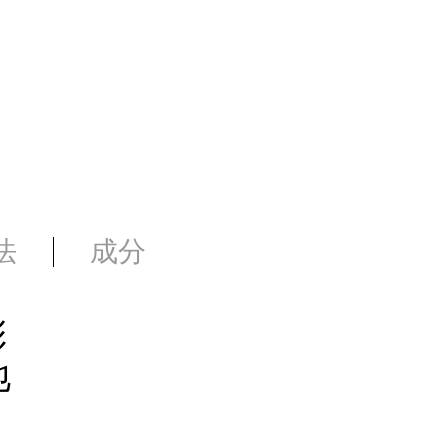
法
成分
彩
地