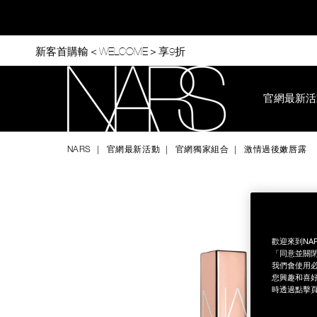
Skip
to
main
content
新客首購輸＜WELCOME＞享9折
官網最新活
Nars
NARS
官網最新活動
官網獨家組合
激情過後嫩唇露
Image
Details
/zh/%E6%BF%80%E6%83%85%E9%81%8E%E5%BE%8C%E5%A
Item
No.
NAC347
歡迎來到NA
「同意並關閉
我們會使用必
您興趣和喜好
時透過點擊頁