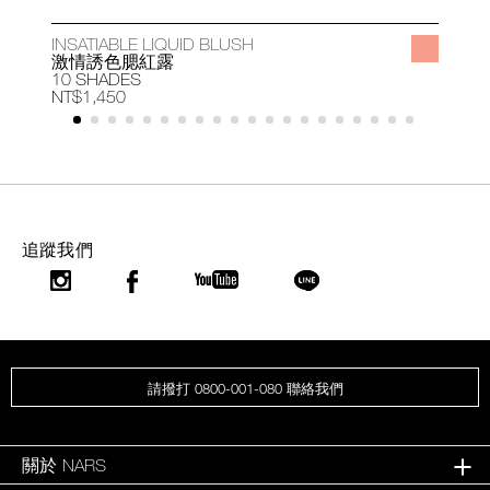
INSATIABLE LIQUID BLUSH
A
激情誘色腮紅露
10 SHADES
1
NT$1,450
N
追蹤我們
請撥打 0800-001-080 聯絡我們
關於 NARS