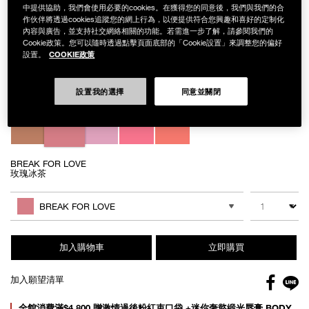
中提供協助，我們會使用必要的cookies。在獲得您的同意後，我們與我們的合
作伙伴將透過cookies追蹤您的網上行為，以便提供符合您興趣和喜好的定制化
內容與廣告，並支持社交網絡相關的功能。若需進一步了解，請參閱我們的
Cookie政策。您可以隨時透過點擊頁面底部的「Cookie設置」來調整您的偏好
Details
/zh/%E6%BF%80%E6%83%85%E9%81%8E%E5%BE%8C%E5%AB%A9%E5
Item
COOKIE政策
設置。
激情過後嫩唇露
No.
NB000002219
NT$1,450
設置我的選擇
同意並關閉
Variations
BREAK FOR LOVE
玫瑰冰茶
Add
Product
to
Actions
數量
其他色系
cart
BREAK FOR LOVE
options
加入購物車
立即購買
Facebo
加入願望清單
gl
Promotions
全館消費滿$4,800 贈激情過後粉紅束口袋 +迷你奢慾緞光唇膏 BODY