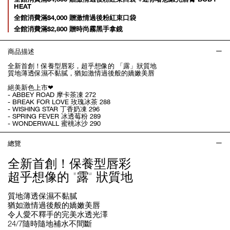
HEAT
全館消費滿$4,000 贈激情過後粉紅束口袋
全館消費滿$2,800 贈時尚霧黑手拿鏡
商品描述
全新首創！保養型唇彩，超乎想像的 「露」狀質地
質地薄透保濕不黏膩，猶如激情過後般的嬌嫩美唇
絕美新色上市❤
- ABBEY ROAD 摩卡茶凍 272
- BREAK FOR LOVE 玫瑰冰茶 288
- WISHING STAR 丁香奶凍 296
- SPRING FEVER 冰透莓粉 289
- WONDERWALL 蜜桃冰沙 290
總覽
全新首創！保養型唇彩
超乎想像的 “露” 狀質地
質地薄透保濕不黏膩
猶如激情過後般的嬌嫩美唇
令人愛不釋手的完美水透光澤
24/7隨時隨地補水不間斷