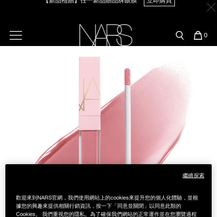
Skip
官網最新活動
產品
彩妝服務
to
main
content
新客首購輸＜WELCOME＞享9折
【8.6-8.9 限定】全館最高享14%回饋
立即購買
預約金曲獎妝容
彩盤及禮盒組
彩妝專欄
選單"
您
0
的
Image
Nars
商
官網優惠活動
粉底線上試色
品
刷具與配件
【8/3-8/10限定】明星底妝買1送1
立即購買
官網獨家組合
專業彩妝學院
臉部
【8/3-8/10限定】限時輸碼贈迷你腮紅露
立即購買
水光頰彩系列
雙頰
試用送到家
唇部
新客專屬優惠
眼部
繼續探索
舊客回購禮遇
歡迎來到NARS官網，我們使用網站上的cookies來提升您的個人化體驗，並根
保養
據您的興趣來提供相關行銷資訊，按一下「同意並關閉」以同意此類的
Cookies。 我們重視您的隱私。為了確保我們網站的正常運作並在您瀏覽過程