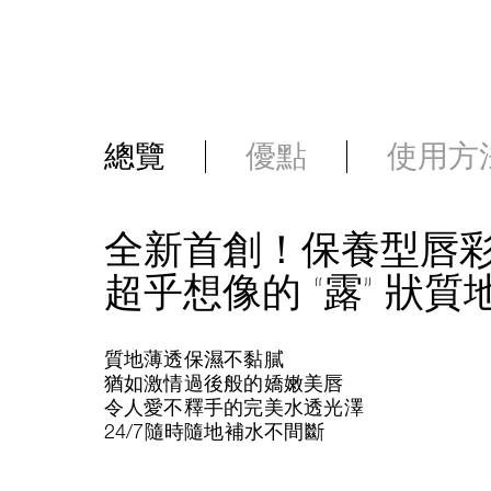
總覽
優點
使用方
全新首創！保養型唇
超乎想像的 “露” 狀質
質地薄透保濕不黏膩
猶如激情過後般的嬌嫩美唇
令人愛不釋手的完美水透光澤
24/7隨時隨地補水不間斷