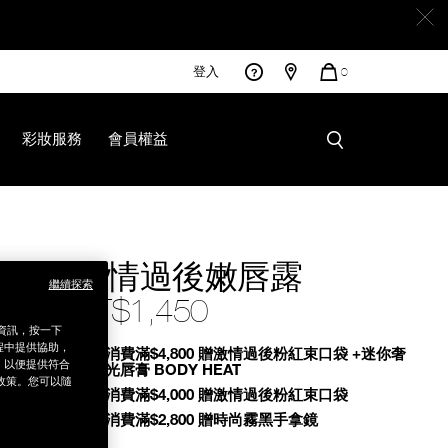
登入
您
0
的
商
品
彩妝服務
會員權益
激情過後嫩唇露
繼續探索
NT$1,450
銷資訊，按一下
程中提供協助，
Promotions
全館消費滿$4,800 贈激情過後粉紅束口袋 +迷你奢
為，以便提供符合
慾緞光唇膏 BODY HEAT
政策。您可以隨
全館消費滿$4,000 贈激情過後粉紅束口袋
全館消費滿$2,800 贈時尚霧黑手拿鏡