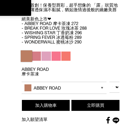
全新首創！保養型唇彩，超乎想像的 「露」狀質地
質地薄透保濕不黏膩，猶如激情過後般的嬌嫩美唇
絕美新色上市❤
- ABBEY ROAD 摩卡茶凍 272
- BREAK FOR LOVE 玫瑰冰茶 288
- WISHING STAR 丁香奶凍 296
- SPRING FEVER 冰透莓粉 289
- WONDERWALL 蜜桃冰沙 290
Variations
ABBEY ROAD
摩卡茶凍
Add
Product
to
Actions
數量
其他色系
cart
ABBEY ROAD
options
加入購物車
立即購買
Faceboo
加入願望清單
globa