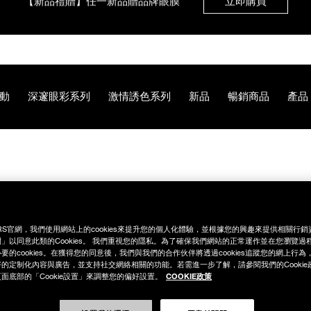
【8.6-8.9 限定】全館最高享14%回饋
立即購買
【8/3-8/10限定】明星底妝買1送1
立即購買
動
深邃眼彩系列
激情誘色系列
新品
暢銷商品
產品
【8/3-8/10限定】限時輸碼贈迷你腮紅露
立即購買
B%A9%E5%94%87%E9%9C%B2/NB000002217.html
RS官網，我們使用網站上的cookies來提升您的個人化體驗，並根據您的興趣來提供相關行
」以同意此類的Cookies。 我們重視您的隱私。為了確保我們網站的正常運作並在您瀏覽過
要的cookies。在獲得您的同意後，我們與我們的合作伙伴將透過cookies追蹤您的網上行
的定制化內容與廣告，並支持社交網絡相關的功能。若需進一步了解，請參閱我們的Cookie
COOKIE政策
面底部的「Cookie設置」來調整您的偏好設置。