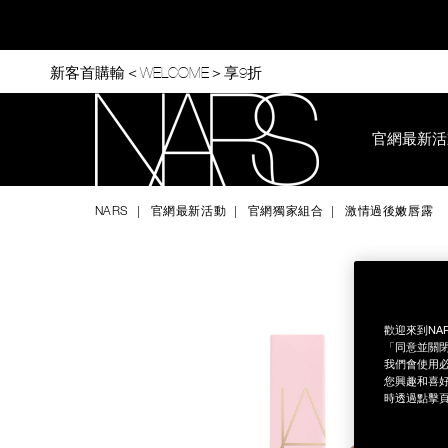
Skip
to
main
content
新客首購輸＜WELCOME＞享9折
官網最新活
Nars
NARS
官網最新活動
官網獨家組合
激情過後嫩唇露
Image
Details
/zh/%E6%BF%80%E6%83%85%E9%81%8E%E5%BE%8C%E5%A
Item
No.
NB000002217
歡迎來到NA
「同意並關閉
我們會使用必
您興趣和喜好
時透過點擊頁