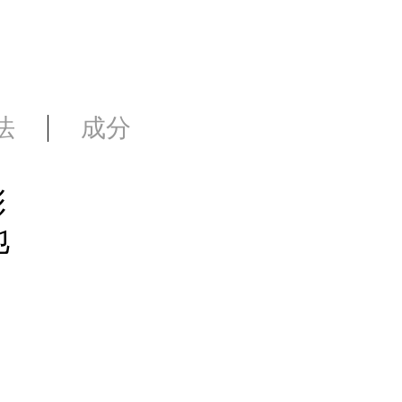
法
成分
彩
地