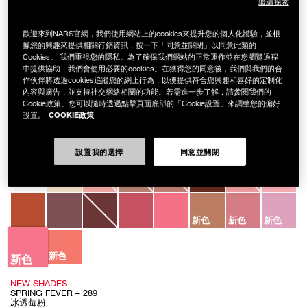
繼續探索
歡迎來到NARS官網，我們使用網站上的cookies來提升您的個人化體驗，並根
據您的興趣來提供相關行銷資訊，按一下「同意並關閉」以同意此類的
Cookies。 我們重視您的隱私。為了確保我們網站的正常運作並在您瀏覽過程
中提供協助，我們會使用必要的cookies。在獲得您的同意後，我們與我們的合
作伙伴將透過cookies追蹤您的網上行為，以便提供符合您興趣和喜好的定制化
Details
/zh/%E6%BF%80%E6%83%85%E9%81%8E%E5%BE%8C%E5%AB%A9%E5
Item
內容與廣告，並支持社交網絡相關的功能。若需進一步了解，請參閱我們的
AFTERGLOW LIP SHINE
No.
Cookie政策。您可以隨時透過點擊頁面底部的「Cookie設置」來調整您的偏好
194251172286
激情過後嫩唇露
COOKIE政策
設置。
NT$1,100
設置我的選擇
同意並關閉
Variations
新色
新色
新色
新色
新色
NEW SHADES
SPRING FEVER – 289
冰透莓粉