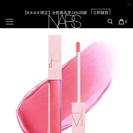
Skip
官網最新活動
產品
彩妝服務
to
【8.6-8.9 限定】全館最高享14%回饋
立即購買
main
content
新客首購輸＜WELCOME＞享9折
預約金曲獎妝容
彩盤及禮盒組
彩妝專欄
選單"
您
0
的
【8/3-8/10限定】明星底妝買1送1
立即購買
Image
Nars
商
官網優惠活動
粉底線上試色
品
刷具與配件
【8/3-8/10限定】限時輸碼贈迷你腮紅露
立即購買
官網獨家組合
專業彩妝學院
臉部
水光頰彩系列
雙頰
試用送到家
唇部
新客專屬優惠
眼部
舊客回購禮遇
保養