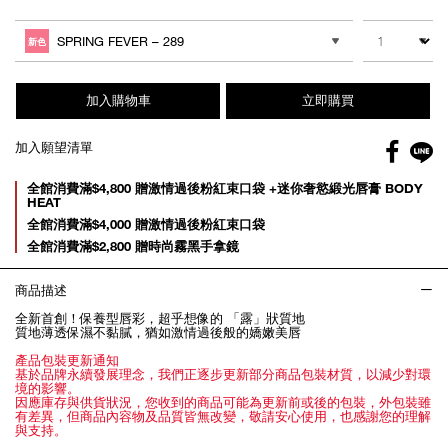
Add
Product
to
Actions
數量
其他色系
cart
SPRING FEVER – 289
新色
options
加入購物車
立即購買
Facebo
加入願望清單
gl
Promotions
全館消費滿$4,800 贈激情過後粉紅束口袋 +迷你奢慾緞光唇膏 BODY
HEAT
全館消費滿$4,000 贈激情過後粉紅束口袋
全館消費滿$2,800 贈時尚霧黑手拿鏡
商品描述
全新首創！保養型唇彩，超乎想像的 「露」狀質地
質地薄透保濕不黏膩，猶如激情過後般的嬌嫩美唇
產品包裝更新通知
基於品牌永續發展理念，我們正逐步更新部分商品包裝材質，以減少對環
境的影響。
因應庫存與供貨狀況，您收到的商品可能為更新前或後的包裝，外包裝雖
有差異，但商品內容物及品質皆無改變，敬請安心使用，也感謝您的理解
與支持。