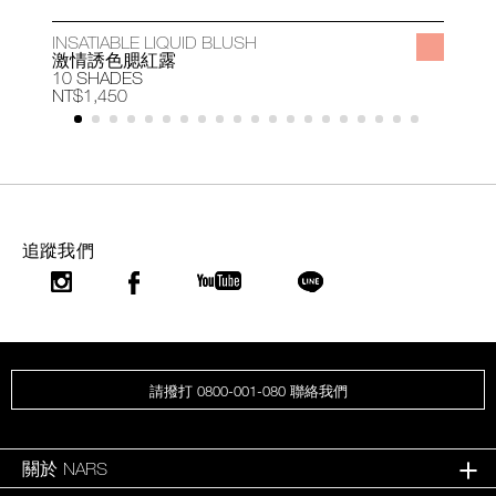
INSATIABLE LIQUID BLUSH
A
激情誘色腮紅露
10 SHADES
1
NT$1,450
N
追蹤我們
請撥打 0800-001-080 聯絡我們
關於 NARS