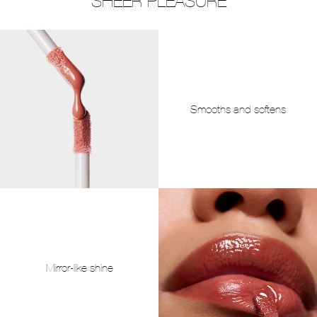
SHEER PLEASURE
Smooths and softens
Mirror-like shine