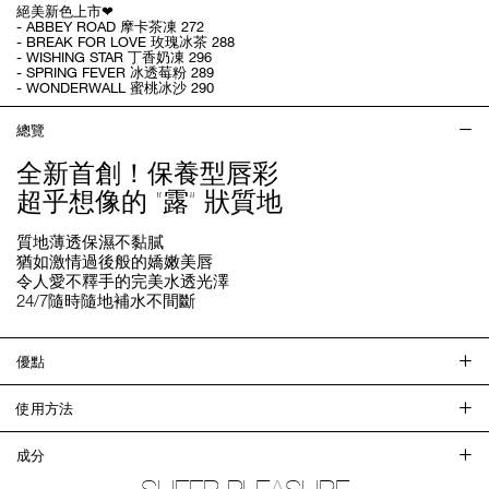
絕美新色上市❤
- ABBEY ROAD 摩卡茶凍 272
- BREAK FOR LOVE 玫瑰冰茶 288
- WISHING STAR 丁香奶凍 296
- SPRING FEVER 冰透莓粉 289
- WONDERWALL 蜜桃冰沙 290
總覽
全新首創！保養型唇彩
超乎想像的 “露” 狀質地
質地薄透保濕不黏膩
猶如激情過後般的嬌嫩美唇
令人愛不釋手的完美水透光澤
24/7隨時隨地補水不間斷
優點
使用方法
成分