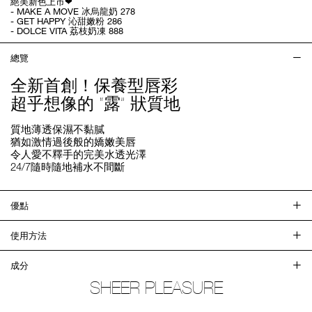
絕美新色上市❤
- MAKE A MOVE 冰烏龍奶 278
- GET HAPPY 沁甜嫩粉 286
- DOLCE VITA 荔枝奶凍 888
總覽
全新首創！保養型唇彩
超乎想像的 “露” 狀質地
質地薄透保濕不黏膩
猶如激情過後般的嬌嫩美唇
令人愛不釋手的完美水透光澤
24/7隨時隨地補水不間斷
優點
使用方法
成分
SHEER PLEASURE