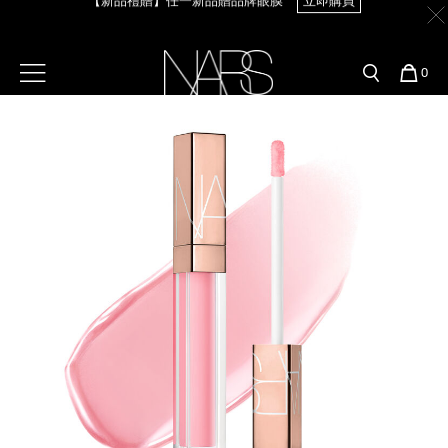
Skip
官網最新活動
產品
彩妝服務
to
main
content
新客首購輸＜WELCOME＞享9折
【8.6-8.9 限定】全館最高享14%回饋
立即購買
預約金曲獎妝容
彩盤及禮盒組
彩妝專欄
選單"
您
0
的
Image
Nars
商
官網優惠活動
粉底線上試色
品
刷具與配件
【8/3-8/10限定】明星底妝買1送1
立即購買
官網獨家組合
專業彩妝學院
臉部
【8/3-8/10限定】限時輸碼贈迷你腮紅露
立即購買
水光頰彩系列
雙頰
試用送到家
唇部
新客專屬優惠
眼部
舊客回購禮遇
保養