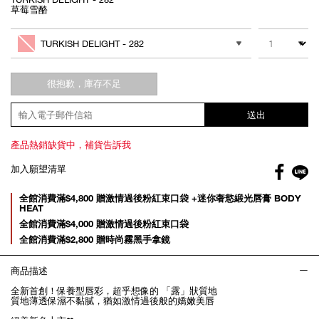
草莓雪酪
Add
Product
to
Actions
數量
其他色系
cart
TURKISH DELIGHT - 282
options
很抱歉，庫存不足
送出
產品熱銷缺貨中，補貨告訴我
Facebo
加入願望清單
gl
Promotions
全館消費滿$4,800 贈激情過後粉紅束口袋 +迷你奢慾緞光唇膏 BODY
HEAT
全館消費滿$4,000 贈激情過後粉紅束口袋
全館消費滿$2,800 贈時尚霧黑手拿鏡
商品描述
全新首創！保養型唇彩，超乎想像的 「露」狀質地
質地薄透保濕不黏膩，猶如激情過後般的嬌嫩美唇