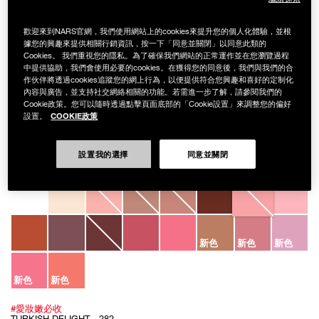
歡迎來到NARS官網，我們使用網站上的cookies來提升您的個人化體驗，並根
據您的興趣來提供相關行銷資訊，按一下「同意並關閉」以同意此類的
Cookies。 我們重視您的隱私。為了確保我們網站的正常運作並在您瀏覽過程
中提供協助，我們會使用必要的cookies。在獲得您的同意後，我們與我們的合
作伙伴將透過cookies追蹤您的網上行為，以便提供符合您興趣和喜好的定制化
內容與廣告，並支持社交網絡相關的功能。若需進一步了解，請參閱我們的
Details
/zh/%E6%BF%80%E6%83%85%E9%81%8E%E5%BE%8C%E5%AB%A9%E5
Item
Cookie政策。您可以隨時透過點擊頁面底部的「Cookie設置」來調整您的偏好
AFTERGLOW LIP SHINE
No.
COOKIE政策
設置。
999NAC0000122
激情過後嫩唇露
NT$1,100
設置我的選擇
同意並關閉
Variations
新色
新色
新色
新色
新色
#愛妝嫩必收
TURKISH DELIGHT - 282