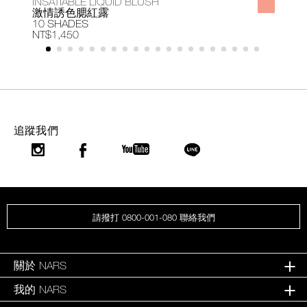
INSATIABLE LIQUID BLUSH
A
激情誘色腮紅露
10 SHADES
1
NT$1,450
N
追蹤我們
請撥打 0800-001-080 聯絡我們
關於 NARS
我的 NARS