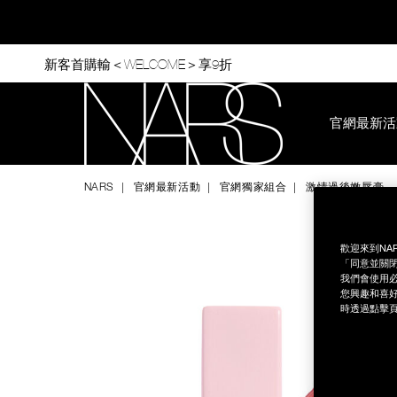
Skip
to
main
content
新客首購輸＜WELCOME＞享9折
官網最新活
Nars
NARS
官網最新活動
官網獨家組合
激情過後嫩唇膏
Image
Details
/zh/%E6%BF%80%E6%83%85%E9%81%8E%E5%BE%8C%E5%A
Item
No.
NB000002042
歡迎來到NA
「同意並關閉
我們會使用必
您興趣和喜好
時透過點擊頁