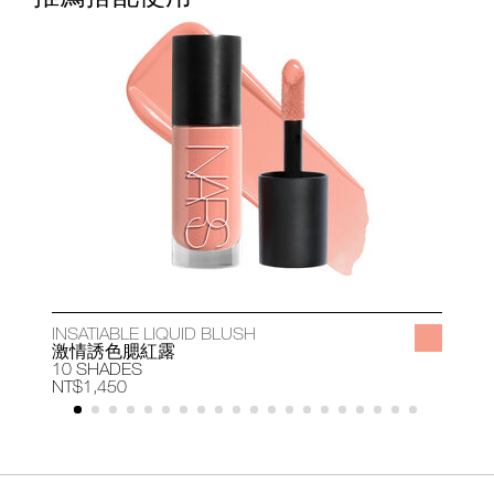
INSATIABLE LIQUID BLUSH
A
激情誘色腮紅露
10 SHADES
1
NT$1,450
N