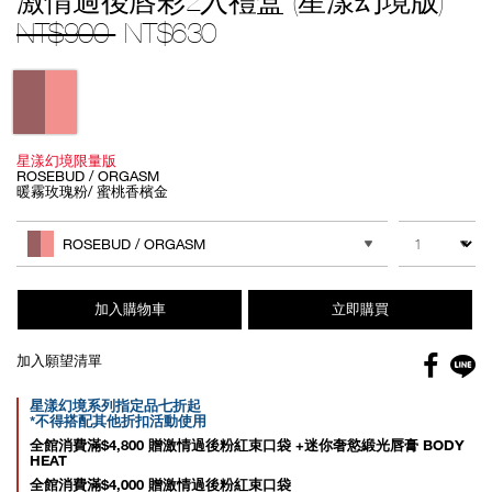
激情過後唇彩2入禮盒 (星漾幻境版)
1.html
999NAC0000275-
NT$900
NT$630
1
Variations
星漾幻境限量版
ROSEBUD / ORGASM
暖霧玫瑰粉/ 蜜桃香檳金
Add
Product
to
Actions
數量
其他色系
cart
ROSEBUD / ORGASM
options
加入購物車
立即購買
Facebo
加入願望清單
gl
Promotions
星漾幻境系列指定品七折起
*不得搭配其他折扣活動使用
全館消費滿$4,800 贈激情過後粉紅束口袋 +迷你奢慾緞光唇膏 BODY
HEAT
全館消費滿$4,000 贈激情過後粉紅束口袋