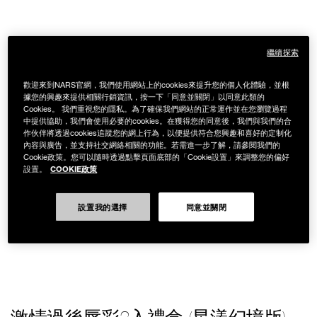
繼續探索
歡迎來到NARS官網，我們使用網站上的cookies來提升您的個人化體驗，並根
據您的興趣來提供相關行銷資訊，按一下「同意並關閉」以同意此類的
Cookies。 我們重視您的隱私。為了確保我們網站的正常運作並在您瀏覽過程
中提供協助，我們會使用必要的cookies。在獲得您的同意後，我們與我們的合
作伙伴將透過cookies追蹤您的網上行為，以便提供符合您興趣和喜好的定制化
內容與廣告，並支持社交網絡相關的功能。若需進一步了解，請參閱我們的
Cookie政策。您可以隨時透過點擊頁面底部的「Cookie設置」來調整您的偏好
COOKIE政策
設置。
設置我的選擇
同意並關閉
Details
/zh/%E6%BF%80%E6%83%85%E9%81%8E%E5%BE%8C%E5%94%87
Item
%28%E6%98%9F%E6%BC%BE%E5%B9%BB%E5%A2%83%E7%89%88%2
No.