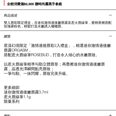
全館消費滿$2,800 贈時尚霧黑手拿鏡
商品描述
雙入唇彩限定禮盒，含迷你激情過後嫩唇露及惹火唇線筆，蜜桃香檳搭配
玫瑰裸粉色，輕鬆打造水嫩誘人嘟嘟唇。
總覽
星漾幻境限定「激情過後唇彩2入禮盒」，精選迷你激情過後嫩
唇露ORGASM，
搭配惹火唇線筆ROSEBUD，打造令人傾心的水嫩唇妝。
以惹火唇線筆精準勾勒立體唇形；再疊擦迷你激情過後嫩唇
露，晶透光澤瞬間點亮唇妝；
一筆勾勒、一抹閃耀，唇妝完美升級。
更多細節:
迷你激情過後嫩唇露3.7ml
惹火唇線筆1.1g
限量系列
優點