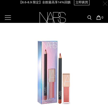
【8.6-8.9 限定】全館最高享14%回饋
立即購買
Skip
官網最新活動
產品
彩妝服務
to
main
content
新客首購輸＜WELCOME＞享9折
預約金曲獎妝容
彩盤及禮盒組
彩妝專欄
選單"
您
0
【8/3-8/10限定】明星底妝買1送1
立即購買
的
Image
Nars
商
官網優惠活動
粉底線上試色
品
刷具與配件
【8/3-8/10限定】限時輸碼贈迷你腮紅露
立即購買
官網獨家組合
專業彩妝學院
臉部
水光頰彩系列
雙頰
試用送到家
唇部
新客專屬優惠
眼部
舊客回購禮遇
保養