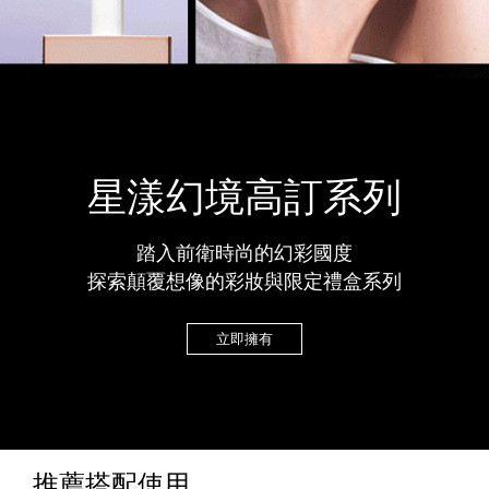
星漾幻境高訂系列
踏入前衛時尚的幻彩國度
探索顛覆想像的彩妝與限定禮盒系列
立即擁有
推薦搭配使用