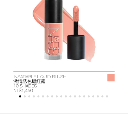
INSATIABLE LIQUID BLUSH
A
激情誘色腮紅露
10 SHADES
1
NT$1,450
N