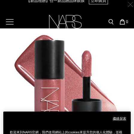
Skip
官網最新活動
產品
彩妝服務
to
main
content
新客首購輸＜WELCOME＞享9折
【8.6-8.9 限定】全館最高享14%回饋
立即購買
預約金曲獎妝容
彩盤及禮盒組
彩妝專欄
選單"
您
0
的
Image
Nars
商
官網優惠活動
粉底線上試色
品
刷具與配件
【8/3-8/10限定】明星底妝買1送1
立即購買
官網獨家組合
專業彩妝學院
臉部
【8/3-8/10限定】限時輸碼贈迷你腮紅露
立即購買
水光頰彩系列
雙頰
試用送到家
唇部
新客專屬優惠
眼部
舊客回購禮遇
繼續探索
保養
歡迎來到NARS官網，我們使用網站上的cookies來提升您的個人化體驗，並根