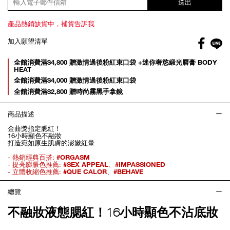
送出
產品熱銷缺貨中，補貨告訴我
Facebo
加入願望清單
gl
Promotions
全館消費滿$4,800 贈激情過後粉紅束口袋 +迷你奢慾緞光唇膏 BODY
HEAT
全館消費滿$4,000 贈激情過後粉紅束口袋
全館消費滿$2,800 贈時尚霧黑手拿鏡
商品描述
金曲獎指定腮紅！
16小時顯色不融妝
打造宛如原生肌膚的澎嫩紅暈
- 熱銷經典百搭:
#ORGASM
- 提亮膨脹色推薦:
#SEX APPEAL
、
#IMPASSIONED
- 立體收縮色推薦:
#QUE CALOR
、
#BEHAVE
總覽
不融妝液態腮紅！16小時顯色不沾底妝