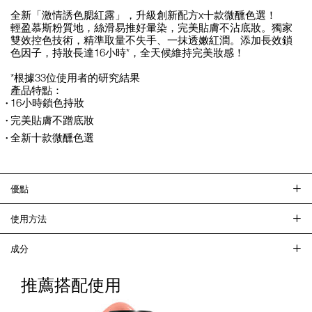
全新「激情誘色腮紅露」，升級創新配方x十款微醺色選！
輕盈慕斯粉質地，絲滑易推好暈染，完美貼膚不沾底妝。獨家
雙效控色技術，精準取量不失手、一抹透嫩紅潤。添加長效鎖
色因子，持妝長達16小時*，全天候維持完美妝感！
*根據33位使用者的研究結果
產品特點：
16小時鎖色持妝
完美貼膚不蹭底妝
全新十款微醺色選
優點
使用方法
成分
推薦搭配使用