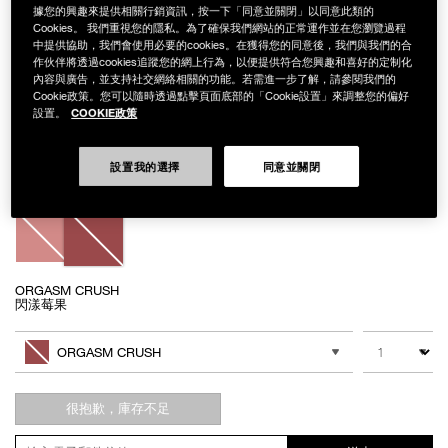
據您的興趣來提供相關行銷資訊，按一下「同意並關閉」以同意此類的
Cookies。 我們重視您的隱私。為了確保我們網站的正常運作並在您瀏覽過程
中提供協助，我們會使用必要的cookies。在獲得您的同意後，我們與我們的合
作伙伴將透過cookies追蹤您的網上行為，以便提供符合您興趣和喜好的定制化
Details
/zh/%E6%BF%80%E6%83%85%E8%AA%98%E8%89%B2%E8%85%AE%E7
Item
內容與廣告，並支持社交網絡相關的功能。若需進一步了解，請參閱我們的
激情誘色腮紅露
No.
Cookie政策。您可以隨時透過點擊頁面底部的「Cookie設置」來調整您的偏好
NAC342
COOKIE政策
NT$1,100
設置。
Variations
設置我的選擇
同意並關閉
ORGASM CRUSH
閃漾莓果
Add
Product
to
Actions
數量
其他色系
cart
ORGASM CRUSH
options
很抱歉，庫存不足