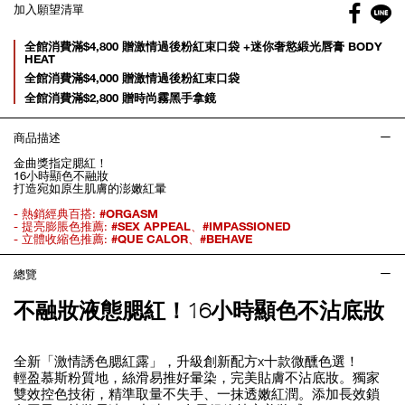
Facebo
加入願望清單
gl
Promotions
全館消費滿$4,800 贈激情過後粉紅束口袋 +迷你奢慾緞光唇膏 BODY
HEAT
全館消費滿$4,000 贈激情過後粉紅束口袋
全館消費滿$2,800 贈時尚霧黑手拿鏡
商品描述
金曲獎指定腮紅！
16小時顯色不融妝
打造宛如原生肌膚的澎嫩紅暈
- 熱銷經典百搭:
#ORGASM
- 提亮膨脹色推薦:
#SEX APPEAL
、
#IMPASSIONED
- 立體收縮色推薦:
#QUE CALOR
、
#BEHAVE
總覽
不融妝液態腮紅！16小時顯色不沾底妝
全新「激情誘色腮紅露」，升級創新配方x十款微醺色選！
輕盈慕斯粉質地，絲滑易推好暈染，完美貼膚不沾底妝。獨家
雙效控色技術，精準取量不失手、一抹透嫩紅潤。添加長效鎖