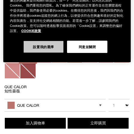
據您的興趣來提供相關行銷資訊，按一下「同意並關閉」以同意此類的
Cookies。 我們重視您的隱私。為了確保我們網站的正常運作並在您瀏覽過程
中提供協助，我們會使用必要的cookies。在獲得您的同意後，我們與我們的合
作伙伴將透過cookies追蹤您的網上行為，以便提供符合您興趣和喜好的定制化
內容與廣告，並支持社交網絡相關的功能。若需進一步了解，請參閱我們的
Details
/zh/%E6%BF%80%E6%83%85%E8%AA%98%E8%89%B2%E8%85%AE%E7
Item
激情誘色腮紅露
Cookie政策。您可以隨時透過點擊頁面底部的「Cookie設置」來調整您的偏好
No.
COOKIE政策
設置。
NB000002223
NT$1,450
設置我的選擇
同意並關閉
Variations
QUE CALOR
知性薔薇
Add
Product
to
Actions
數量
其他色系
cart
QUE CALOR
options
加入購物車
立即購買