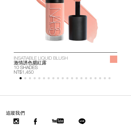
INSATIABLE LIQUID BLUSH
A
激情誘色腮紅露
10 SHADES
1
NT$1,450
N
追蹤我們