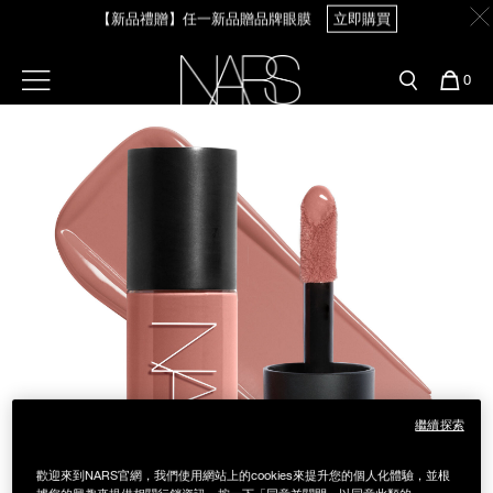
Skip
【新品禮贈】任一新品贈品牌眼膜
立即購買
官網最新活動
產品
彩妝服務
to
main
content
新客首購輸＜WELCOME＞享9折
預約金曲獎妝容
彩盤及禮盒組
彩妝專欄
選單"
您
0
【8.6-8.9 限定】全館最高享14%回饋
立即購買
的
Image
Nars
商
官網優惠活動
粉底線上試色
品
刷具與配件
【8/3-8/10限定】明星底妝買1送1
立即購買
官網獨家組合
專業彩妝學院
臉部
水光頰彩系列
【8/3-8/10限定】限時輸碼贈迷你腮紅露
立即購買
雙頰
試用送到家
唇部
新客專屬優惠
眼部
舊客回購禮遇
繼續探索
保養
歡迎來到NARS官網，我們使用網站上的cookies來提升您的個人化體驗，並根