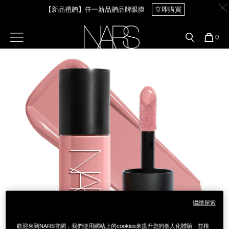
Skip
【新品禮贈】任一新品贈品牌眼膜
立即購買
官網最新活動
產品
彩妝服務
to
main
content
新客首購輸＜WELCOME＞享9折
預約金曲獎妝容
彩盤及禮盒組
彩妝專欄
選單"
您
0
【8.6-8.9 限定】全館最高享14%回饋
立即購買
的
Image
Nars
商
官網優惠活動
粉底線上試色
品
刷具與配件
【8/3-8/10限定】明星底妝買1送1
立即購買
官網獨家組合
專業彩妝學院
臉部
水光頰彩系列
【8/3-8/10限定】限時輸碼贈迷你腮紅露
立即購買
雙頰
試用送到家
唇部
新客專屬優惠
眼部
舊客回購禮遇
繼續探索
保養
歡迎來到NARS官網，我們使用網站上的cookies來提升您的個人化體驗，並根