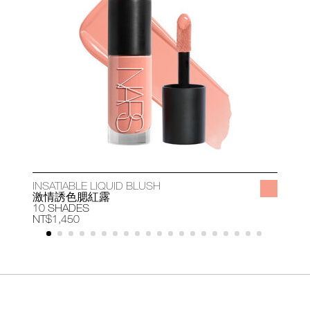
INSATIABLE LIQUID BLUSH
A
激情誘色腮紅露
10 SHADES
1
NT$1,450
N