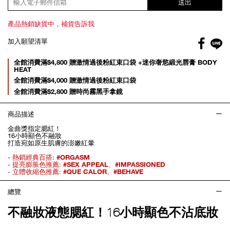
送出
產品熱銷缺貨中，補貨告訴我
Facebo
加入願望清單
gl
Promotions
全館消費滿$4,800 贈激情過後粉紅束口袋 +迷你奢慾緞光唇膏 BODY
HEAT
全館消費滿$4,000 贈激情過後粉紅束口袋
全館消費滿$2,800 贈時尚霧黑手拿鏡
商品描述
金曲獎指定腮紅！
16小時顯色不融妝
打造宛如原生肌膚的澎嫩紅暈
- 熱銷經典百搭:
#ORGASM
- 提亮膨脹色推薦:
#SEX APPEAL
、
#IMPASSIONED
- 立體收縮色推薦:
#QUE CALOR
、
#BEHAVE
總覽
不融妝液態腮紅！16小時顯色不沾底妝