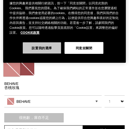
據您的興趣來提供相關行銷資訊，按一下「同意並關閉」以同意此類的
Cookies。 我們重視您的隱私。為了確保我們網站的正常運作並在您瀏覽過程
中提供協助，我們會使用必要的cookies。在獲得您的同意後，我們與我們的合
作伙伴將透過cookies追蹤您的網上行為，以便提供符合您興趣和喜好的定制化
Details
/zh/%E6%BF%80%E6%83%85%E8%AA%98%E8%89%B2%E8%85%AE%E7
Item
內容與廣告，並支持社交網絡相關的功能。若需進一步了解，請參閱我們的
激情誘色腮紅露
No.
Cookie政策。您可以隨時透過點擊頁面底部的「Cookie設置」來調整您的偏好
NAC341
COOKIE政策
NT$1,450
設置。
Variations
設置我的選擇
同意並關閉
BEHAVE
杏桃玫瑰
Add
Product
to
Actions
數量
其他色系
cart
BEHAVE
options
很抱歉，庫存不足