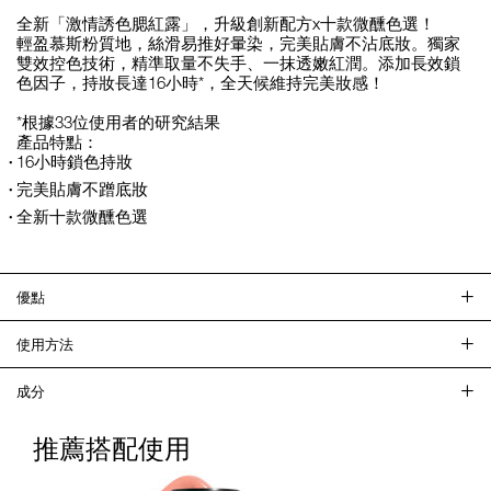
全新「激情誘色腮紅露」，升級創新配方x十款微醺色選！
輕盈慕斯粉質地，絲滑易推好暈染，完美貼膚不沾底妝。獨家
雙效控色技術，精準取量不失手、一抹透嫩紅潤。添加長效鎖
色因子，持妝長達16小時*，全天候維持完美妝感！
*根據33位使用者的研究結果
產品特點：
16小時鎖色持妝
完美貼膚不蹭底妝
全新十款微醺色選
優點
使用方法
成分
推薦搭配使用