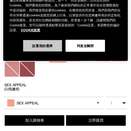
據您的興趣來提供相關行銷資訊，按一下「同意並關閉」以同意此類的
Cookies。 我們重視您的隱私。為了確保我們網站的正常運作並在您瀏覽過程
中提供協助，我們會使用必要的cookies。在獲得您的同意後，我們與我們的合
作伙伴將透過cookies追蹤您的網上行為，以便提供符合您興趣和喜好的定制化
內容與廣告，並支持社交網絡相關的功能。若需進一步了解，請參閱我們的
Details
/zh/%E6%BF%80%E6%83%85%E8%AA%98%E8%89%B2%E8%85%AE%E7
Item
激情誘色腮紅露
Cookie政策。您可以隨時透過點擊頁面底部的「Cookie設置」來調整您的偏好
No.
COOKIE政策
設置。
NB000002225
NT$1,450
設置我的選擇
同意並關閉
Variations
SEX APPEAL
白桃嫩粉
Add
Product
to
Actions
數量
其他色系
cart
SEX APPEAL
options
加入購物車
立即購買