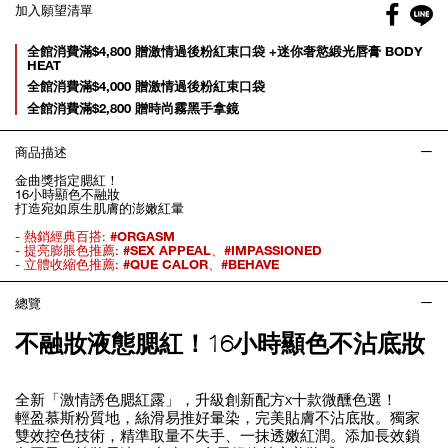
Facebo
加入願望清單
gl
Promotions
全館消費滿$4,800 贈激情過後粉紅束口袋 +迷你奢慾緞光唇膏 BODY
HEAT
全館消費滿$4,000 贈激情過後粉紅束口袋
全館消費滿$2,800 贈時尚霧黑手拿鏡
商品描述
金曲獎指定腮紅！
16小時顯色不融妝
打造宛如原生肌膚的澎嫩紅暈
- 熱銷經典百搭:
#ORGASM
- 提亮膨脹色推薦:
#SEX APPEAL
、
#IMPASSIONED
- 立體收縮色推薦:
#QUE CALOR
、
#BEHAVE
總覽
不融妝液態腮紅！16小時顯色不沾底妝
全新「激情誘色腮紅露」，升級創新配方x十款微醺色選！
輕盈慕斯粉質地，絲滑易推好暈染，完美貼膚不沾底妝。獨家
雙效控色技術，精準取量不失手、一抹透嫩紅潤。添加長效鎖