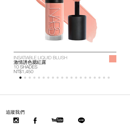
INSATIABLE LIQUID BLUSH
A
激情誘色腮紅露
10 SHADES
1
NT$1,450
N
追蹤我們