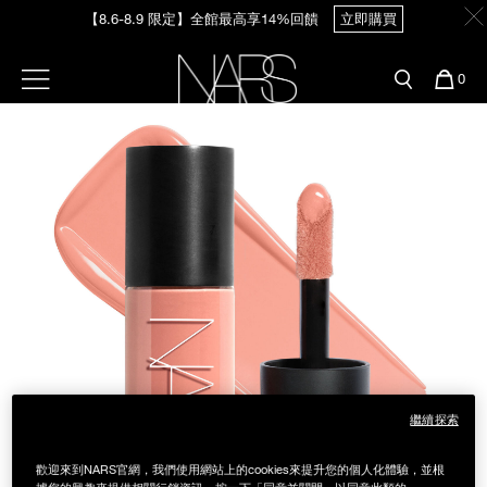
Skip
【8.6-8.9 限定】全館最高享14%回饋
立即購買
官網最新活動
產品
彩妝服務
to
main
content
新客首購輸＜WELCOME＞享9折
預約金曲獎妝容
彩盤及禮盒組
彩妝專欄
選單"
您
0
【8/3-8/10限定】明星底妝買1送1
立即購買
的
Image
Nars
商
官網優惠活動
粉底線上試色
品
刷具與配件
【8/3-8/10限定】限時輸碼贈迷你腮紅露
立即購買
官網獨家組合
專業彩妝學院
臉部
水光頰彩系列
雙頰
試用送到家
唇部
新客專屬優惠
眼部
舊客回購禮遇
繼續探索
保養
歡迎來到NARS官網，我們使用網站上的cookies來提升您的個人化體驗，並根