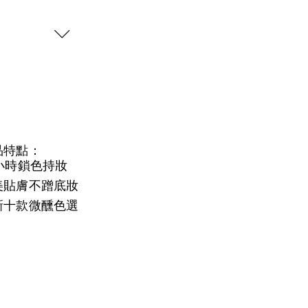
品特點：
6小時鎖色持妝
美貼膚不蹭底妝
新十款微醺色選