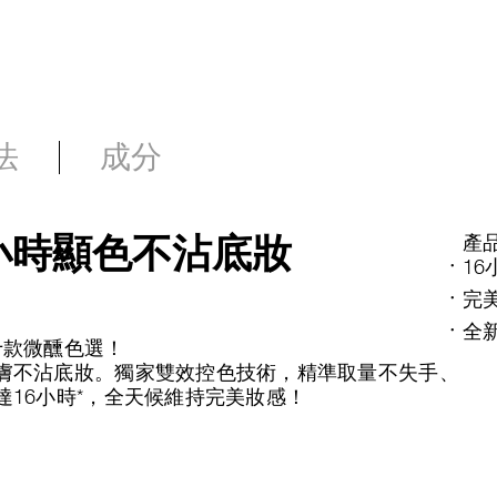
法
成分
小時顯色不沾底妝
產
1
完
全
十款微醺色選！
膚不沾底妝。獨家雙效控色技術，精準取量不失手、
16小時*，全天候維持完美妝感！