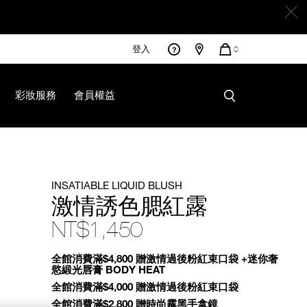
登入
您
0
的
商
品
彩妝服務
會員權益
INSATIABLE LIQUID BLUSH
激情誘色腮紅露
NT$1,450
Promotions
全館消費滿$4,800 贈激情過後粉紅束口袋 +迷你奢
慾緞光唇膏 BODY HEAT
全館消費滿$4,000 贈激情過後粉紅束口袋
全館消費滿$2,800 贈時尚霧黑手拿鏡