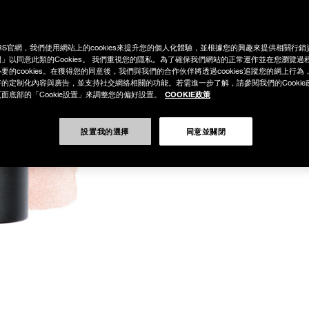
RS官網，我們使用網站上的cookies來提升您的個人化體驗，並根據您的興趣來提供相關行
」以同意此類的Cookies。 我們重視您的隱私。為了確保我們網站的正常運作並在您瀏覽過
要的cookies。在獲得您的同意後，我們與我們的合作伙伴將透過cookies追蹤您的網上行
的定制化內容與廣告，並支持社交網絡相關的功能。若需進一步了解，請參閱我們的Cookie
COOKIE政策
面底部的「Cookie設置」來調整您的偏好設置。
設置我的選擇
同意並關閉