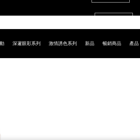
【8.6-8.9 限定】全館最高享14%回饋
立即購買
【8/3-8/10限定】明星底妝買1送1
立即購買
動
深邃眼彩系列
激情誘色系列
新品
暢銷商品
產品
【8/3-8/10限定】限時輸碼贈迷你腮紅露
立即購買
5%AE%E7%B4%85%E9%9C%B2/194251172064.html