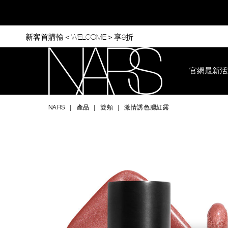
Skip
to
main
content
新客首購輸＜WELCOME＞享9折
官網最新活
Nars
NARS
產品
雙頰
激情誘色腮紅露
Image
Details
/zh/%E6%BF%80%E6%83%85%E8%AA%98%E8%89%B2%E8%8
Item
No.
194251172064