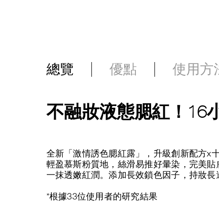
總覽
優點
使用方
不融妝液態腮紅！16
全新「激情誘色腮紅露」，升級創新配方x
輕盈慕斯粉質地，絲滑易推好暈染，完美貼
一抹透嫩紅潤。添加長效鎖色因子，持妝長達
*根據33位使用者的研究結果