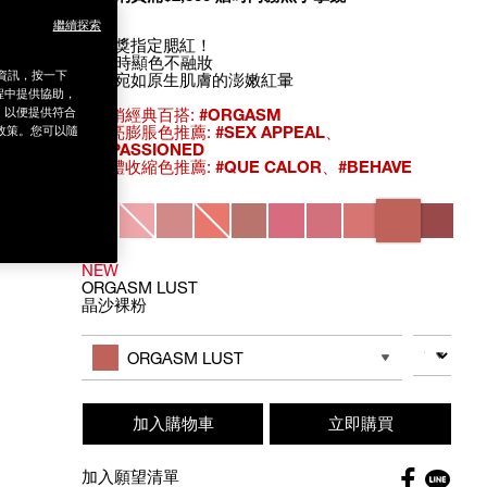
繼續探索
金曲獎指定腮紅！
16小時顯色不融妝
銷資訊，按一下
打造宛如原生肌膚的澎嫩紅暈
程中提供協助，
為，以便提供符合
- 熱銷經典百搭:
#ORGASM
- 提亮膨脹色推薦:
#SEX APPEAL
、
政策。您可以隨
#IMPASSIONED
- 立體收縮色推薦:
#QUE CALOR
、
#BEHAVE
Variations
NEW
ORGASM LUST
晶沙裸粉
Add
Product
to
Actions
數量
其他色系
cart
ORGASM LUST
options
加入購物車
立即購買
Faceboo
加入願望清單