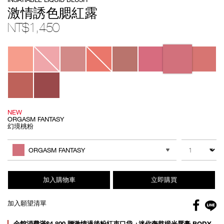
No.
194251171258
激情誘色腮紅露
NT$1,450
Variations
NEW
ORGASM FANTASY
幻境桃粉
Add
Product
to
Actions
數量
其他色系
cart
ORGASM FANTASY
options
加入購物車
立即購買
Facebo
加入願望清單
gl
Promotions
全館消費滿$4,800 贈激情過後粉紅束口袋 +迷你奢慾緞光唇膏 BODY