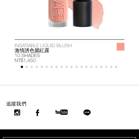
INSATIABLE LIQUID BLUSH
A
激情誘色腮紅露
10 SHADES
1
NT$1,450
N
追蹤我們