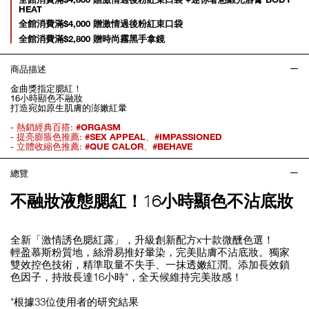
HEAT
全館消費滿$4,000 贈激情過後粉紅束口袋
全館消費滿$2,800 贈時尚霧黑手拿鏡
商品描述
金曲獎指定腮紅！
16小時顯色不融妝
打造宛如原生肌膚的澎嫩紅暈
- 熱銷經典百搭:
#ORGASM
- 提亮膨脹色推薦:
#SEX APPEAL
、
#IMPASSIONED
- 立體收縮色推薦:
#QUE CALOR
、
#BEHAVE
總覽
不融妝液態腮紅！16小時顯色不沾底妝
全新「激情誘色腮紅露」，升級創新配方x十款微醺色選！
輕盈慕斯粉質地，絲滑易推好暈染，完美貼膚不沾底妝。獨家
雙效控色技術，精準取量不失手、一抹透嫩紅潤。添加長效鎖
色因子，持妝長達16小時*，全天候維持完美妝感！
*根據33位使用者的研究結果