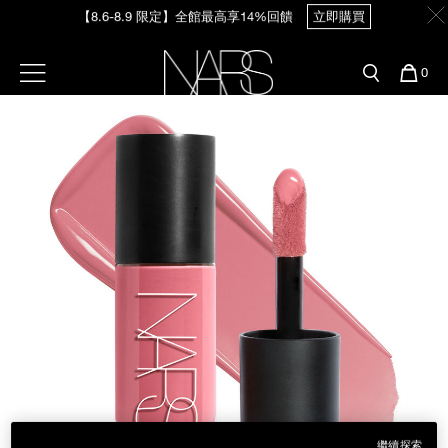
Skip
【8.6-8.9 限定】全館最高享14%回饋
立即購買
官網最新活動
產品
彩妝服務
to
main
content
新客首購輸＜WELCOME＞享9折
預約金曲獎妝容
彩盤及禮盒組
彩妝專欄
選單"
您
0
【8/3-8/10限定】明星底妝買1送1
立即購買
的
Image
Nars
商
官網優惠活動
粉底線上試色
品
刷具與配件
【8/3-8/10限定】限時輸碼贈迷你腮紅露
立即購買
官網獨家組合
專業彩妝學院
臉部
水光頰彩系列
雙頰
試用送到家
唇部
新客專屬優惠
眼部
舊客回購禮遇
保養
繼續探索