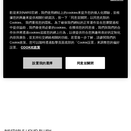
歡迎來到NARS官網，我們使用網站上的cookies來提升您的個人化體驗，並根
據您的興趣來提供相關行銷資訊，按一下「同意並關閉」以同意此類的
Cookies。 我們重視您的隱私。為了確保我們網站的正常運作並在您瀏覽過程
中提供協助，我們會使用必要的cookies。在獲得您的同意後，我們與我們的合
作伙伴將透過cookies追蹤您的網上行為，以便提供符合您興趣和喜好的定制化
內容與廣告，並支持社交網絡相關的功能。若需進一步了解，請參閱我們的
Cookie政策。您可以隨時透過點擊頁面底部的「Cookie設置」來調整您的偏好
COOKIE政策
設置。
設置我的選擇
同意並關閉
Details
/zh/%E6%BF%80%E6%83%85%E8%AA%98%E8%89%B2%E8%85%AE%E7
Item
INSATIABLE LIQUID BLUSH