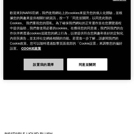
歡迎來到NARS官網，我們使用網站上的cookies來提升您的個人化體驗，並根
據您的興趣來提供相關行銷資訊，按一下「同意並關閉」以同意此類的
Cookies。 我們重視您的隱私。為了確保我們網站的正常運作並在您瀏覽過程
中提供協助，我們會使用必要的cookies。在獲得您的同意後，我們與我們的合
作伙伴將透過cookies追蹤您的網上行為，以便提供符合您興趣和喜好的定制化
內容與廣告，並支持社交網絡相關的功能。若需進一步了解，請參閱我們的
Cookie政策。您可以隨時透過點擊頁面底部的「Cookie設置」來調整您的偏好
COOKIE政策
設置。
設置我的選擇
同意並關閉
Details
/zh/%E6%BF%80%E6%83%85%E8%AA%98%E8%89%B2%E8%85%AE%E7
Item
INSATIABLE LIQUID BLUSH