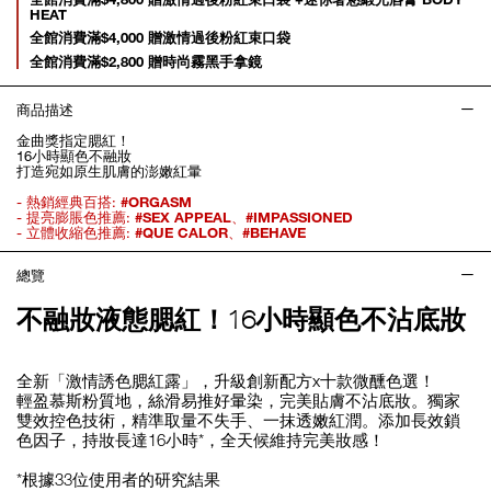
HEAT
全館消費滿$4,000 贈激情過後粉紅束口袋
全館消費滿$2,800 贈時尚霧黑手拿鏡
商品描述
金曲獎指定腮紅！
16小時顯色不融妝
打造宛如原生肌膚的澎嫩紅暈
- 熱銷經典百搭:
#ORGASM
- 提亮膨脹色推薦:
#SEX APPEAL
、
#IMPASSIONED
- 立體收縮色推薦:
#QUE CALOR
、
#BEHAVE
總覽
不融妝液態腮紅！16小時顯色不沾底妝
全新「激情誘色腮紅露」，升級創新配方x十款微醺色選！
輕盈慕斯粉質地，絲滑易推好暈染，完美貼膚不沾底妝。獨家
雙效控色技術，精準取量不失手、一抹透嫩紅潤。添加長效鎖
色因子，持妝長達16小時*，全天候維持完美妝感！
*根據33位使用者的研究結果