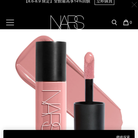
Skip
官網最新活動
產品
彩妝服務
to
main
content
新客首購輸＜WELCOME＞享9折
預約金曲獎妝容
彩盤及禮盒組
彩妝專欄
【8/3-8/10限定】明星底妝買1送1
立即購買
選單"
您
0
的
Image
Nars
商
官網優惠活動
粉底線上試色
品
刷具與配件
【8/3-8/10限定】限時輸碼贈迷你腮紅露
立即購買
官網獨家組合
專業彩妝學院
臉部
水光頰彩系列
雙頰
試用送到家
唇部
新客專屬優惠
眼部
舊客回購禮遇
保養
繼續探索