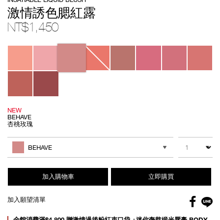
No.
194251171173
激情誘色腮紅露
NT$1,450
Variations
NEW
BEHAVE
杏桃玫瑰
Add
Product
to
Actions
數量
其他色系
cart
BEHAVE
options
加入購物車
立即購買
Facebo
加入願望清單
gl
Promotions
全館消費滿$4,800 贈激情過後粉紅束口袋 +迷你奢慾緞光唇膏 BODY