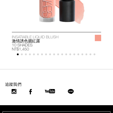
INSATIABLE LIQUID BLUSH
A
激情誘色腮紅露
10 SHADES
1
NT$1,450
N
追蹤我們