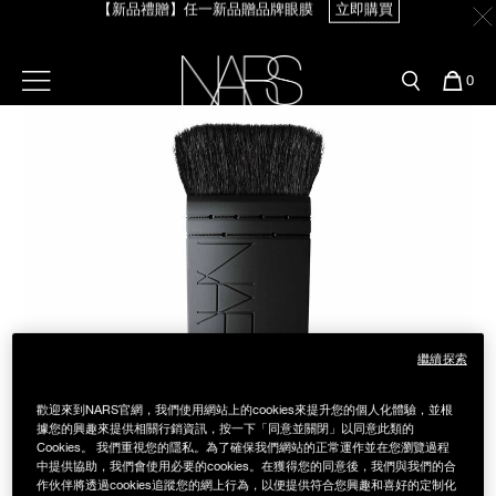
【新品禮贈】任一新品贈品牌眼膜
立即購買
Skip
官網最新活動
產品
彩妝服務
to
main
content
新客首購輸＜WELCOME＞享9折
預約金曲獎妝容
彩盤及禮盒組
彩妝專欄
選單"
您
0
【8.6-8.9 限定】全館最高享14%回饋
立即購買
的
Image
Nars
商
官網優惠活動
粉底線上試色
品
刷具與配件
【8/3-8/10限定】明星底妝買1送1
立即購買
官網獨家組合
專業彩妝學院
臉部
【8/3-8/10限定】限時輸碼贈迷你腮紅露
立即購買
水光頰彩系列
雙頰
試用送到家
唇部
新客專屬優惠
繼續探索
眼部
舊客回購禮遇
歡迎來到NARS官網，我們使用網站上的cookies來提升您的個人化體驗，並根
據您的興趣來提供相關行銷資訊，按一下「同意並關閉」以同意此類的
Cookies。 我們重視您的隱私。為了確保我們網站的正常運作並在您瀏覽過程
保養
中提供協助，我們會使用必要的cookies。在獲得您的同意後，我們與我們的合
作伙伴將透過cookies追蹤您的網上行為，以便提供符合您興趣和喜好的定制化