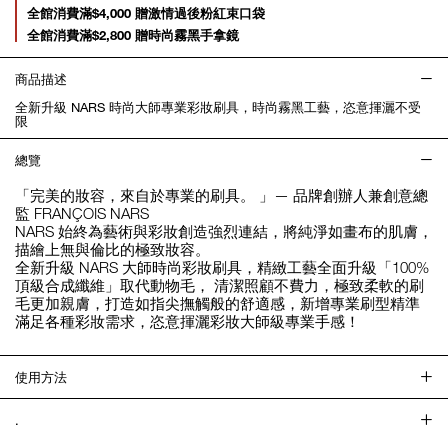
全館消費滿$4,000 贈激情過後粉紅束口袋
全館消費滿$2,800 贈時尚霧黑手拿鏡
商品描述
全新升級 NARS 時尚大師專業彩妝刷具，時尚霧黑工藝，恣意揮灑不受
限
總覽
「完美的妝容，來自於專業的刷具。 」— 品牌創辦人兼創意總
監 FRANÇOIS NARS
NARS 始終為藝術與彩妝創造強烈連結，將純淨如畫布的肌膚，
描繪上無與倫比的極致妝容。
全新升級 NARS 大師時尚彩妝刷具，精緻工藝全面升級「100%
頂級合成纖維」取代動物毛， 清潔照顧不費力，極致柔軟的刷
毛更加親膚，打造如指尖撫觸般的舒適感，新增專業刷型精準
滿足各種彩妝需求，恣意揮灑彩妝大師級專業手感！
使用方法
.