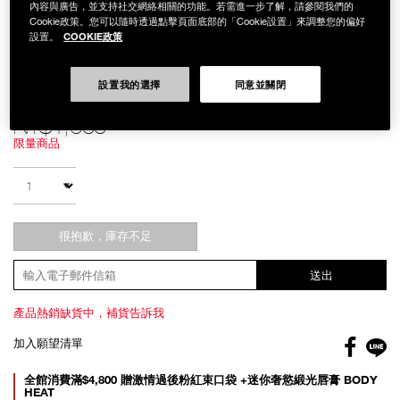
內容與廣告，並支持社交網絡相關的功能。若需進一步了解，請參閱我們的
Cookie政策。您可以隨時透過點擊頁面底部的「Cookie設置」來調整您的偏好
COOKIE政策
設置。
設置我的選擇
同意並關閉
Details
/zh/%E6%AD%8C%E8%88%9E%E4%BC%8E%E6%89%81%E5%B9%B3%E5
Item
歌舞伎扁平刷
No.
0194251005614
NT$1,600
限量商品
Add
Product
to
Actions
數量
cart
options
很抱歉，庫存不足
送出
產品熱銷缺貨中，補貨告訴我
Facebo
加入願望清單
gl
Promotions
全館消費滿$4,800 贈激情過後粉紅束口袋 +迷你奢慾緞光唇膏 BODY
HEAT