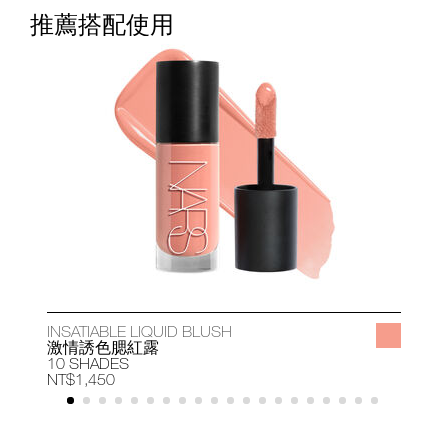
推薦搭配使用
INSATIABLE LIQUID BLUSH
A
激情誘色腮紅露
10 SHADES
1
NT$1,450
N