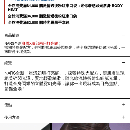
全館消費滿$4,800 贈激情過後粉紅束口袋 +迷你奢慾緞光唇膏 BODY
HEAT
全館消費滿$4,000 贈激情過後粉紅束口袋
全館消費滿$2,800 贈時尚霧黑手拿鏡
商品描述
NARS全新
身體X臉部兩用打亮餅
！
採獨特珠光配方，輕掃即現細緻碎閃珠光，使全身閃耀夢幻銀河光采，一
抹即是全場焦點
總覽
NARS全新「星漾幻境打亮餅」，採獨特珠光配方，讓肌膚呈現
絕美碎閃光澤，質地輕盈絲滑，隨光線流轉折射出細膩光暈，
打造全身閃耀的立體霓幻光澤，讓你一出現就成為目光焦點、
驚豔全場！
優點
使用方法