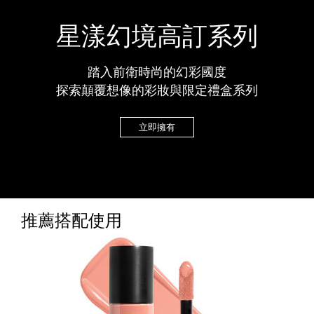
星漾幻境高訂系列
踏入前衛時尚的幻彩國度
探索顛覆想像的彩妝與限定禮盒系列
立即擁有
推薦搭配使用