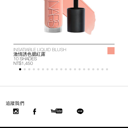
INSATIABLE LIQUID BLUSH
A
激情誘色腮紅露
10 SHADES
1
NT$1,450
N
追蹤我們