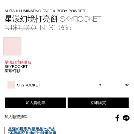
Details
/zh/%E6%98%9F%E6%BC%BE%E5%B9%BB%E5%A2%83%E6%89%93
Item
AURA ILLUMINATING FACE & BODY POWDER
skyrocket/999NAC0000272-
No.
1.html
999NAC0000272-
星漾幻境打亮餅 SKYROCKET
1
NT$1,950
NT$1,365
Variations
星漾幻境限量版
SKYROCKET
星耀幻彩
Add
Product
to
Actions
數量
其他色系
cart
SKYROCKET
options
加入購物車
立即購買
Facebo
加入願望清單
gl
Promotions
星漾幻境系列指定品七折起
*不得搭配其他折扣活動使用