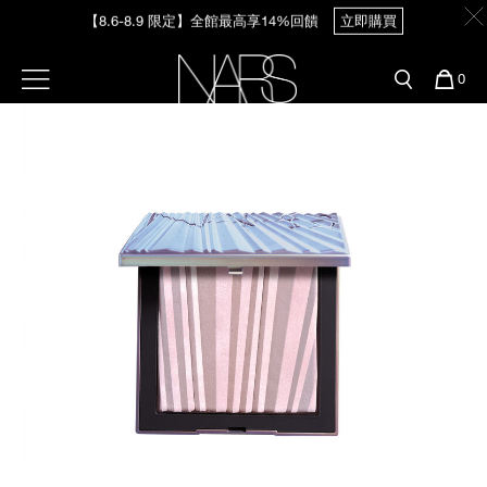
Skip
【8.6-8.9 限定】全館最高享14%回饋
立即購買
官網最新活動
產品
彩妝服務
to
main
content
新客首購輸＜WELCOME＞享9折
預約金曲獎妝容
彩盤及禮盒組
彩妝專欄
選單"
您
0
【8/3-8/10限定】明星底妝買1送1
立即購買
的
Image
Nars
商
官網優惠活動
粉底線上試色
品
刷具與配件
【8/3-8/10限定】限時輸碼贈迷你腮紅露
立即購買
官網獨家組合
專業彩妝學院
臉部
水光頰彩系列
雙頰
試用送到家
唇部
新客專屬優惠
眼部
舊客回購禮遇
保養