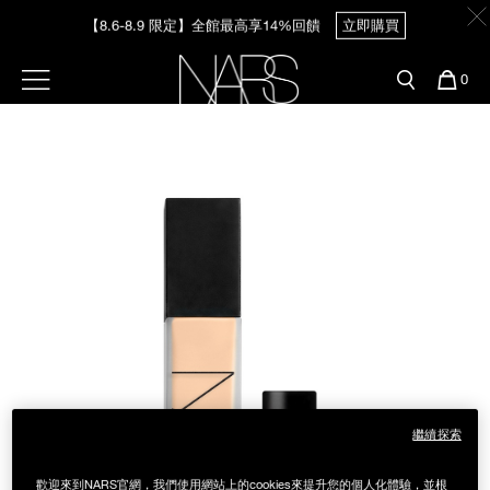
Skip
官網最新活動
產品
彩妝服務
to
【8.6-8.9 限定】全館最高享14%回饋
立即購買
main
content
新客首購輸＜WELCOME＞享9折
預約金曲獎妝容
彩盤及禮盒組
彩妝專欄
選單"
您
0
的
【8/3-8/10限定】明星底妝買1送1
立即購買
Nars
商
官網優惠活動
粉底線上試色
品
刷具與配件
/zh/%E6%8E%A7%E5%A0%B4%E7%B2%89%E5%BA%951%2B1%E7%B5%8
Item
No.
Image
NPS00000244
【8/3-8/10限定】限時輸碼贈迷你腮紅露
立即購買
官網獨家組合
專業彩妝學院
臉部
水光頰彩系列
雙頰
試用送到家
唇部
新客專屬優惠
眼部
舊客回購禮遇
繼續探索
保養
歡迎來到NARS官網，我們使用網站上的cookies來提升您的個人化體驗，並根