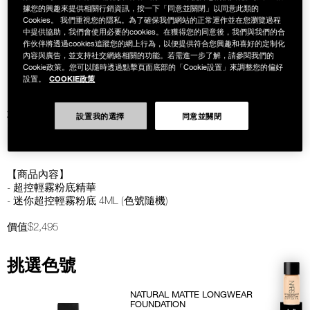
據您的興趣來提供相關行銷資訊，按一下「同意並關閉」以同意此類的
Cookies。 我們重視您的隱私。為了確保我們網站的正常運作並在您瀏覽過程
中提供協助，我們會使用必要的cookies。在獲得您的同意後，我們與我們的合
作伙伴將透過cookies追蹤您的網上行為，以便提供符合您興趣和喜好的定制化
內容與廣告，並支持社交網絡相關的功能。若需進一步了解，請參閱我們的
Cookie政策。您可以隨時透過點擊頁面底部的「Cookie設置」來調整您的偏好
COOKIE政策
設置。
控場粉底1+1組
設置我的選擇
同意並關閉
NT$2,150
【商品內容】
- 超控輕霧粉底精華
- 迷你超控輕霧粉底 4ML (色號隨機)
價值$2,495
挑選色號
NATURAL MATTE LONGWEAR
FOUNDATION