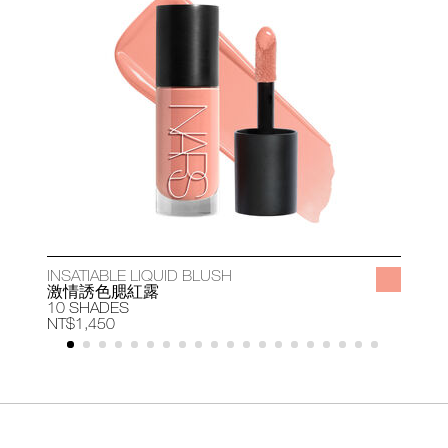
INSATIABLE LIQUID BLUSH
A
激情誘色腮紅露
10 SHADES
1
NT$1,450
N