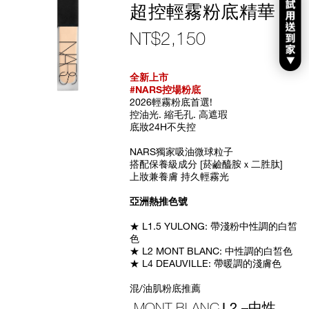
超控輕霧粉底精華
NT$2,150
Item
No.
全新上市
194251155197
#NARS控場粉底
2026輕霧粉底首選!
控油光. 縮毛孔. 高遮瑕
底妝24H不失控
NARS獨家吸油微球粒子
搭配保養級成分 [菸鹼醯胺ｘ二胜肽]
上妝兼養膚 持久輕霧光
亞洲熱推色號
★ L1.5 YULONG: 帶淺粉中性調的白皙
色
★ L2 MONT BLANC: 中性調的白皙色
★ L4 DEAUVILLE: 帶暖調的淺膚色
混/油肌粉底推薦
MONT BLANC
L2 –中性