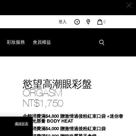
登入
您
0
的
商
品
彩妝服務
會員權益
慾望高潮眼彩盤
ORGASM
NT$1,750
Promotions
全館消費滿$4,800 贈激情過後粉紅束口袋 +迷你奢
慾緞光唇膏 BODY HEAT
繼續探索
全館消費滿$4,000 贈激情過後粉紅束口袋