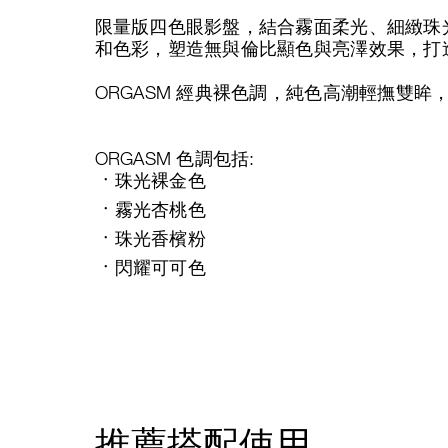
限量版四色眼影盤，結合霧面柔光、細緻珠
和色彩，塑造無與倫比顯色與亮澤效果，打
ORGASM 經典裸色調，純色高潮輕撫雙眸
ORGASM 色調包括:
珠光裸金色
霧光杏桃色
珠光香檳粉
閃耀可可色
推薦搭配使用