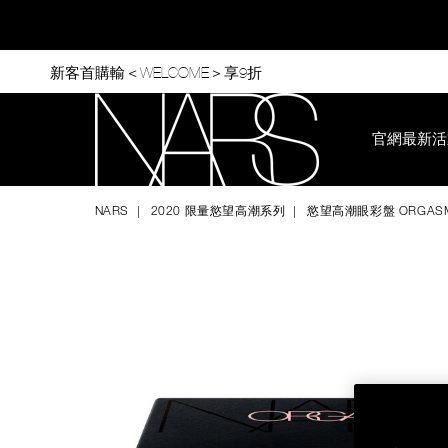
Skip
to
main
content
新客首購輸＜WELCOME＞享9折
官網最新活
Nars
NARS
2020 限量慾望高潮系列
慾望高潮眼彩盤 ORGAS
Image
Details
/zh/%E6%85%BE%E6%9C%9B%E9%AB%98%E6%BD%AE%
Item
orgasm/999NAC0000111.html
No.
999NAC0000111