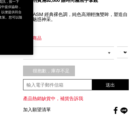
全館消費滿$2,800 贈時尚霧黑手拿鏡
銷資訊，按一下
程中提供協助，
為，以便提供符合
ORGASM 經典裸色調，純色高潮輕撫雙眸，塑造自
政策。您可以隨
然的魅惑神采。
Variations
限量商品
Add
Product
to
Actions
數量
其他色系
cart
options
很抱歉，庫存不足
送出
產品熱銷缺貨中，補貨告訴我
Faceboo
加入願望清單
globa