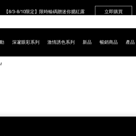
【8/3-8/10限定】限時輸碼贈迷你腮紅露
立即購買
動
深邃眼彩系列
激情誘色系列
新品
暢銷商品
產品
M
E7%9C%BC%E5%BD%A9%E7%9B%A4-