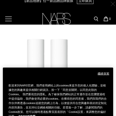
【新品禮贈】任一新品贈品牌眼膜
立即購買
Skip
官網最新活動
產品
彩妝服務
to
main
content
新客首購輸＜WELCOME＞享9折
預約金曲獎妝容
彩盤及禮盒組
彩妝專欄
【8.6-8.9 限定】全館最高享14%回饋
立即購買
選單"
您
0
的
Image
Nars
商
官網優惠活動
粉底線上試色
品
刷具與配件
【8/3-8/10限定】明星底妝買1送1
立即購買
官網獨家組合
專業彩妝學院
臉部
【8/3-8/10限定】限時輸碼贈迷你腮紅露
立即購買
水光頰彩系列
雙頰
試用送到家
繼續探索
唇部
新客專屬優惠
歡迎來到NARS官網，我們使用網站上的cookies來提升您的個人化體驗，並根
據您的興趣來提供相關行銷資訊，按一下「同意並關閉」以同意此類的
眼部
Cookies。 我們重視您的隱私。為了確保我們網站的正常運作並在您瀏覽過程
舊客回購禮遇
中提供協助，我們會使用必要的cookies。在獲得您的同意後，我們與我們的合
作伙伴將透過cookies追蹤您的網上行為，以便提供符合您興趣和喜好的定制化
保養
內容與廣告，並支持社交網絡相關的功能。若需進一步了解，請參閱我們的
Cookie政策。您可以隨時透過點擊頁面底部的「Cookie設置」來調整您的偏好
COOKIE政策