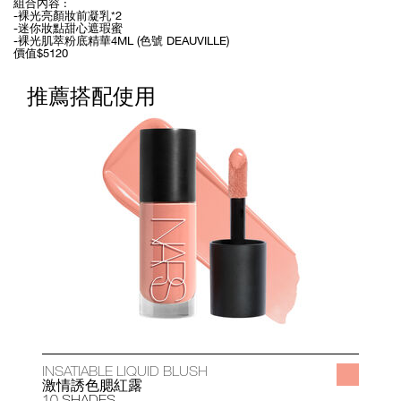
組合內容 :
-裸光亮顏妝前凝乳*2
-迷你妝點甜心遮瑕蜜
-裸光肌萃粉底精華4ML (色號 DEAUVILLE)
價值$5120
推薦搭配使用
INSATIABLE LIQUID BLUSH
A
激情誘色腮紅露
10 SHADES
1