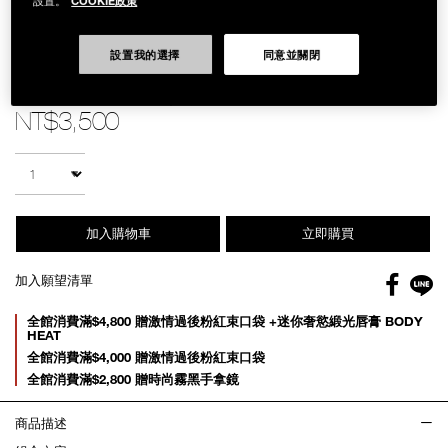
設置。
設置我的選擇
同意並關閉
Details
/zh/%E5%B0%8F%E7%87%88%E7%AE%A1%E9%9B%99%E5%85%A5%E
Item
小燈管雙入囤貨組
No.
NB000001995
NT$3,500
Add
Product
to
Actions
數量
cart
options
加入購物車
立即購買
Facebo
加入願望清單
gl
Promotions
全館消費滿$4,800 贈激情過後粉紅束口袋 +迷你奢慾緞光唇膏 BODY
HEAT
全館消費滿$4,000 贈激情過後粉紅束口袋
全館消費滿$2,800 贈時尚霧黑手拿鏡
商品描述