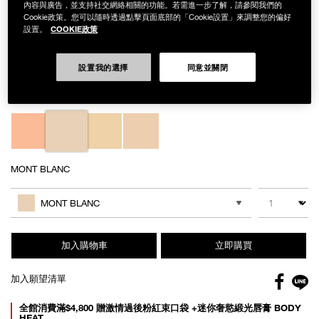
內容與廣告，並支持社交網絡相關的功能。若需進一步了解，請參閱我們的
Cookie政策。您可以隨時透過點擊頁面底部的「Cookie設置」來調整您的偏好
COOKIE政策
設置。
Details
/zh/%E5%B0%8F%E6%96%B9%E7%9B%92%E7%B2%89%E8%95%8A%E
Item
小方盒粉蕊雙入組
No.
設置我的選擇
同意並關閉
NB000001084
NT$2,800
Variations
MONT BLANC
Add
Product
to
Actions
數量
其他色系
cart
MONT BLANC
options
加入購物車
立即購買
Facebo
加入願望清單
gl
Promotions
全館消費滿$4,800 贈激情過後粉紅束口袋 +迷你奢慾緞光唇膏 BODY
HEAT