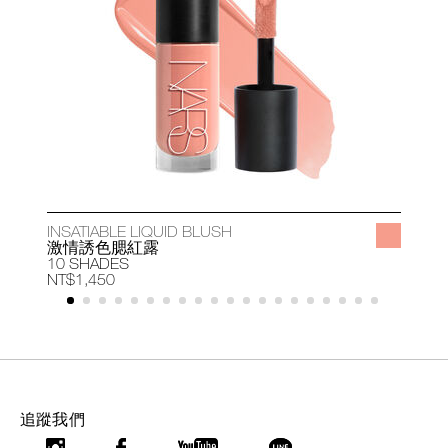
INSATIABLE LIQUID BLUSH
A
激情誘色腮紅露
10 SHADES
1
NT$1,450
N
追蹤我們