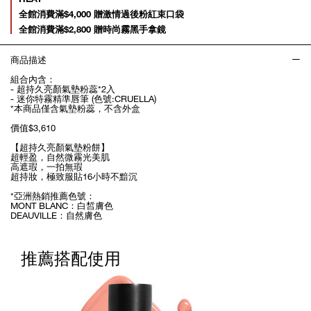
全館消費滿$4,000 贈激情過後粉紅束口袋
全館消費滿$2,800 贈時尚霧黑手拿鏡
商品描述
組合內含：
- 超持久亮顏氣墊粉蕊*2入
- 迷你特霧精準唇筆 (色號:CRUELLA)
*本商品僅含氣墊粉蕊，不含外盒
價值$3,610
【超持久亮顏氣墊粉餅】
超輕盈，自然微霧光美肌
高遮瑕，一拍無瑕
超持妝，極致服貼16小時不黯沉
*亞洲熱銷推薦色號：
MONT BLANC：白皙膚色
DEAUVILLE：自然膚色
推薦搭配使用