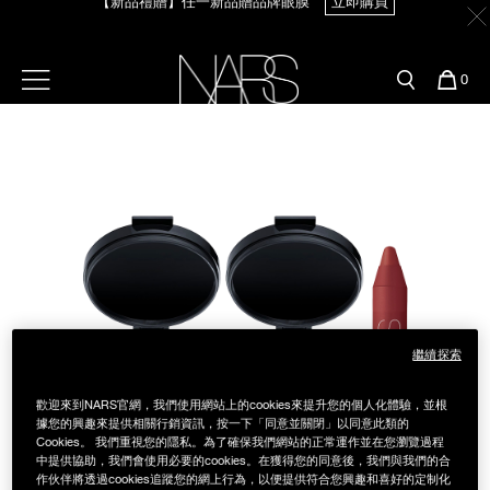
Skip
官網最新活動
產品
彩妝服務
to
main
content
新客首購輸＜WELCOME＞享9折
【8.6-8.9 限定】全館最高享14%回饋
立即購買
預約金曲獎妝容
彩盤及禮盒組
彩妝專欄
選單"
您
0
的
Image
Nars
商
官網優惠活動
粉底線上試色
品
刷具與配件
【8/3-8/10限定】明星底妝買1送1
立即購買
官網獨家組合
專業彩妝學院
臉部
【8/3-8/10限定】限時輸碼贈迷你腮紅露
立即購買
水光頰彩系列
雙頰
試用送到家
唇部
新客專屬優惠
繼續探索
眼部
舊客回購禮遇
歡迎來到NARS官網，我們使用網站上的cookies來提升您的個人化體驗，並根
據您的興趣來提供相關行銷資訊，按一下「同意並關閉」以同意此類的
Cookies。 我們重視您的隱私。為了確保我們網站的正常運作並在您瀏覽過程
保養
中提供協助，我們會使用必要的cookies。在獲得您的同意後，我們與我們的合
作伙伴將透過cookies追蹤您的網上行為，以便提供符合您興趣和喜好的定制化