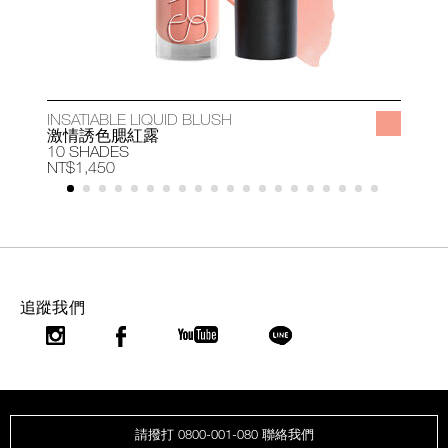
INSATIABLE LIQUID BLUSH
A
激情誘色腮紅露
10 SHADES
1
NT$1,450
N
追蹤我們
請撥打 0800-001-080 聯絡我們