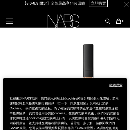
Skip
【8.6-8.9 限定】全館最高享14%回饋
立即購買
官網最新活動
產品
彩妝服務
to
main
content
新客首購輸＜WELCOME＞享9折
預約金曲獎妝容
彩盤及禮盒組
彩妝專欄
選單"
您
0
【8/3-8/10限定】明星底妝買1送1
立即購買
的
Image
Nars
商
官網優惠活動
粉底線上試色
品
刷具與配件
【8/3-8/10限定】限時輸碼贈迷你腮紅露
立即購買
官網獨家組合
專業彩妝學院
臉部
水光頰彩系列
雙頰
試用送到家
繼續探索
唇部
新客專屬優惠
歡迎來到NARS官網，我們使用網站上的cookies來提升您的個人化體驗，並根
眼部
據您的興趣來提供相關行銷資訊，按一下「同意並關閉」以同意此類的
舊客回購禮遇
Cookies。 我們重視您的隱私。為了確保我們網站的正常運作並在您瀏覽過程
中提供協助，我們會使用必要的cookies。在獲得您的同意後，我們與我們的合
作伙伴將透過cookies追蹤您的網上行為，以便提供符合您興趣和喜好的定制化
保養
內容與廣告，並支持社交網絡相關的功能。若需進一步了解，請參閱我們的
Cookie政策。您可以隨時透過點擊頁面底部的「Cookie設置」來調整您的偏好