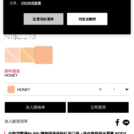
COOKIE政策
設置。
設置我的選擇
同意並關閉
Details
/zh/%E5%AE%9A%E5%A6%9D%E9%81%AE%E7%91%95%E7%9B%B4%E9
Item
定妝遮瑕直降組
No.
NB000001545
NT$2,213
Variations
限時優惠
HONEY
Add
Product
to
Actions
數量
其他色系
cart
HONEY
options
加入購物車
立即購買
Facebo
加入願望清單
gl
Promotions
全館消費滿$4,800 贈激情過後粉紅束口袋 +迷你奢慾緞光唇膏 BODY