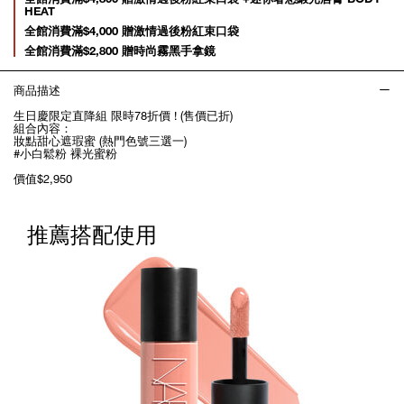
HEAT
全館消費滿$4,000 贈激情過後粉紅束口袋
全館消費滿$2,800 贈時尚霧黑手拿鏡
商品描述
生日慶限定直降組 限時78折價 ! (售價已折)
組合內容：
妝點甜心遮瑕蜜 (熱門色號三選一)
#小白鬆粉 裸光蜜粉
價值$2,950
推薦搭配使用