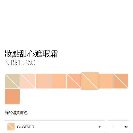
Details
/zh/custard-
Item
妝點甜心遮瑕霜
soft-
No.
matte-
999NAC0000045
NT$1,250
complete-
concealer/0607845012801.html
Variations
自然偏黃膚色
Add
Product
to
Actions
數量
其他色系
cart
CUSTARD
options