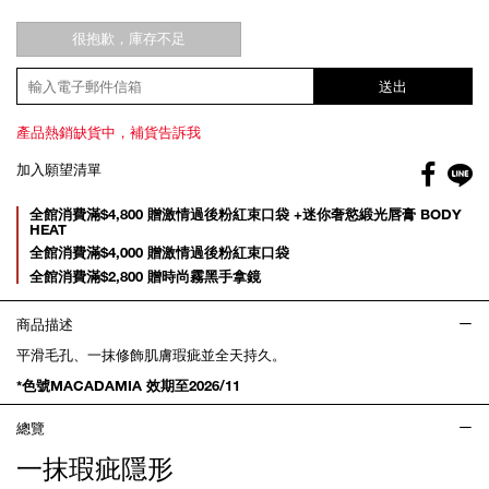
很抱歉，庫存不足
送出
產品熱銷缺貨中，補貨告訴我
Facebo
加入願望清單
gl
Promotions
全館消費滿$4,800 贈激情過後粉紅束口袋 +迷你奢慾緞光唇膏 BODY
HEAT
全館消費滿$4,000 贈激情過後粉紅束口袋
全館消費滿$2,800 贈時尚霧黑手拿鏡
商品描述
平滑毛孔、一抹修飾肌膚瑕疵並全天持久。
*色號MACADAMIA 效期至2026/11
總覽
一抹瑕疵隱形