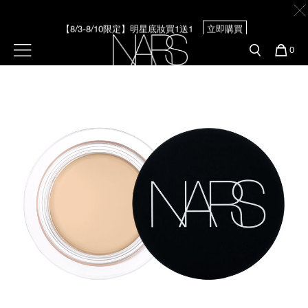
Skip
官網最新活動
產品
彩妝服務
to
main
【8/3-8/10限定】明星底妝買1送1
立即購買
content
新客首購輸＜WELCOME＞享9折
預約金曲獎妝容
彩盤及禮盒組
彩妝專欄
選單"
您
0
的
Image
Nars
商
【8/3-8/10限定】限時輸碼贈迷你腮紅露
立即購買
官網優惠活動
粉底線上試色
品
刷具與配件
官網獨家組合
專業彩妝學院
臉部
水光頰彩系列
雙頰
試用送到家
唇部
新客專屬優惠
眼部
舊客回購禮遇
保養