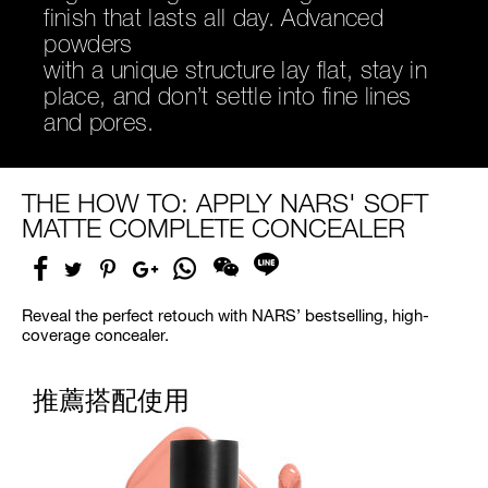
finish that lasts all day. Advanced
and retract light to blur imperfections
powders
while peptides
with a unique structure lay flat, stay in
and hyaluronic acid help plump the
place, and don’t settle into fine lines
look of skin, reducing the appearance
and pores.
fo pores and wrinkles.
THE HOW TO: APPLY NARS' SOFT
MATTE COMPLETE CONCEALER
Facebook
Share
Twitter
Pinterest
Google
on
分
Plus
Whatsapp
享
至
Reveal the perfect retouch with NARS’ bestselling, high-
Line
coverage concealer.
推薦搭配使用