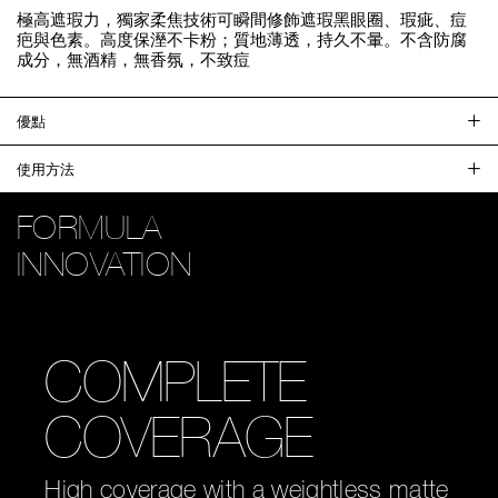
極高遮瑕力，獨家柔焦技術可瞬間修飾遮瑕黑眼圈、瑕疵、痘
疤與色素。高度保溼不卡粉；質地薄透，持久不暈。不含防腐
成分，無酒精，無香氛，不致痘
優點
使用方法
FORMULA
FORMULA
INNOVATION
INNOVATION
COMPLETE
BLURS AND
COVERAGE
SMOOTH
High coverage with a weightless matte
Optimal Diffusion Powder helps absorb