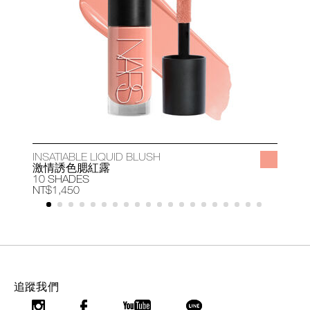
INSATIABLE LIQUID BLUSH
A
激情誘色腮紅露
10 SHADES
1
NT$1,450
N
追蹤我們