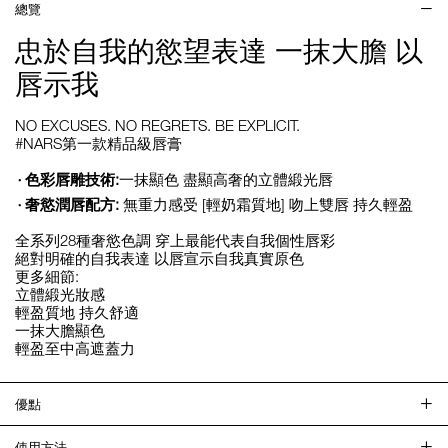
總覽
忠於自我的慾望表達 一抹大膽 以
唇示我
NO EXCUSES. NO REGRETS. BE EXPLICIT.
#NARS第一款精品級唇膏
色彩唇雕技術:
一抹顯色 盡顯高奢的立體緞光唇
奢慾潤唇配方:
無重力感受 [輕奶霜質地] 吻上雙唇 持久輕盈
全系列28種奢慾色調 穿上最能代表自我個性唇彩
絕對明確的自我表達 以唇宣示自我真實原色
更多細節:
立體緞光妝感
輕盈質地 持久舒適
一抹大膽顯色
輕盈至中高遮蓋力
優點
使用方法