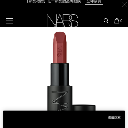
【新品禮贈】任一新品贈品牌眼膜
立即購買
Skip
官網最新活動
產品
彩妝服務
to
main
content
新客首購輸＜WELCOME＞享9折
預約金曲獎妝容
彩盤及禮盒組
彩妝專欄
【8.6-8.9 限定】全館最高享14%回饋
立即購買
選單"
您
0
的
Image
Nars
商
官網優惠活動
粉底線上試色
品
刷具與配件
【8/3-8/10限定】明星底妝買1送1
立即購買
官網獨家組合
專業彩妝學院
臉部
【8/3-8/10限定】限時輸碼贈迷你腮紅露
立即購買
水光頰彩系列
雙頰
試用送到家
唇部
新客專屬優惠
眼部
舊客回購禮遇
繼續探索
保養