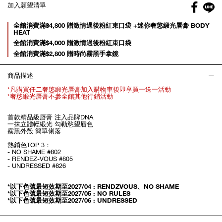
Facebo
加入願望清單
gl
Promotions
全館消費滿$4,800 贈激情過後粉紅束口袋 +迷你奢慾緞光唇膏 BODY
HEAT
全館消費滿$4,000 贈激情過後粉紅束口袋
全館消費滿$2,800 贈時尚霧黑手拿鏡
商品描述
*凡購買任二奢慾緞光唇膏加入購物車後即享買一送一活動
*奢慾緞光唇膏不參全館其他行銷活動
首款精品級唇膏 注入品牌DNA
一抹立體輕緞光 勾勒慾望唇色
霧黑外殼 簡單俐落
熱銷色TOP 3：
- NO SHAME #802
- RENDEZ-VOUS #805
- UNDRESSED #826
*以下色號最短效期至2027/04 : RENDZVOUS、NO SHAME
*以下色號最短效期至2027/05 : NO RULES
*以下色號最短效期至2027/06 : UNDRESSED