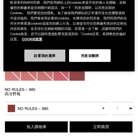
歡迎來到NARS官網，我們使用網站上的cookies來提升您的個人化體驗，並根
據您的興趣來提供相關行銷資訊，按一下「同意並關閉」以同意此類的
Cookies。 我們重視您的隱私。為了確保我們網站的正常運作並在您瀏覽過程
中提供協助，我們會使用必要的cookies。在獲得您的同意後，我們與我們的合
Details
/zh/%E5%A5%A2%E6%85%BE%E7%B7%9E%E5%85%89%E5%94%87%E8%
Item
作伙伴將透過cookies追蹤您的網上行為，以便提供符合您興趣和喜好的定制化
奢慾緞光唇膏
No.
內容與廣告，並支持社交網絡相關的功能。若需進一步了解，請參閱我們的
NB000001494
Cookie政策。您可以隨時透過點擊頁面底部的「Cookie設置」來調整您的偏好
NT$1,450
COOKIE政策
設置。
Variations
設置我的選擇
同意並關閉
NO RULES – 885
高冷野莓
Add
Product
to
Actions
數量
其他色系
cart
NO RULES – 885
options
加入購物車
立即購買