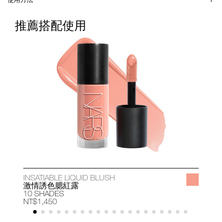
推薦搭配使用
INSATIABLE LIQUID BLUSH
A
激情誘色腮紅露
10 SHADES
1
NT$1,450
N