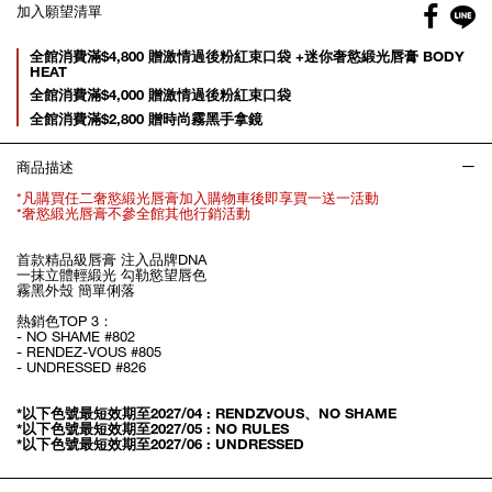
Facebo
加入願望清單
gl
Promotions
全館消費滿$4,800 贈激情過後粉紅束口袋 +迷你奢慾緞光唇膏 BODY
HEAT
全館消費滿$4,000 贈激情過後粉紅束口袋
全館消費滿$2,800 贈時尚霧黑手拿鏡
商品描述
*凡購買任二奢慾緞光唇膏加入購物車後即享買一送一活動
*奢慾緞光唇膏不參全館其他行銷活動
首款精品級唇膏 注入品牌DNA
一抹立體輕緞光 勾勒慾望唇色
霧黑外殼 簡單俐落
熱銷色TOP 3：
- NO SHAME #802
- RENDEZ-VOUS #805
- UNDRESSED #826
*以下色號最短效期至2027/04 : RENDZVOUS、NO SHAME
*以下色號最短效期至2027/05 : NO RULES
*以下色號最短效期至2027/06 : UNDRESSED