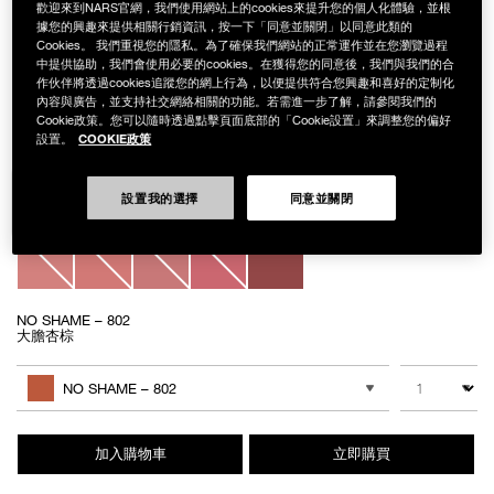
歡迎來到NARS官網，我們使用網站上的cookies來提升您的個人化體驗，並根
據您的興趣來提供相關行銷資訊，按一下「同意並關閉」以同意此類的
Cookies。 我們重視您的隱私。為了確保我們網站的正常運作並在您瀏覽過程
中提供協助，我們會使用必要的cookies。在獲得您的同意後，我們與我們的合
作伙伴將透過cookies追蹤您的網上行為，以便提供符合您興趣和喜好的定制化
Details
/zh/%E5%A5%A2%E6%85%BE%E7%B7%9E%E5%85%89%E5%94%87%E8%
Item
奢慾緞光唇膏
No.
內容與廣告，並支持社交網絡相關的功能。若需進一步了解，請參閱我們的
NB000001488
Cookie政策。您可以隨時透過點擊頁面底部的「Cookie設置」來調整您的偏好
NT$1,450
COOKIE政策
設置。
Variations
設置我的選擇
同意並關閉
NO SHAME – 802
大膽杏棕
Add
Product
to
Actions
數量
其他色系
cart
NO SHAME – 802
options
加入購物車
立即購買