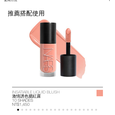
推薦搭配使用
INSATIABLE LIQUID BLUSH
A
激情誘色腮紅露
10 SHADES
1
NT$1,450
N