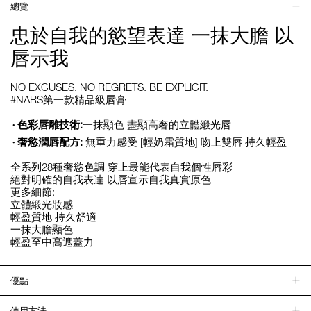
總覽
忠於自我的慾望表達 一抹大膽 以
唇示我
NO EXCUSES. NO REGRETS. BE EXPLICIT.
#NARS第一款精品級唇膏
色彩唇雕技術:
一抹顯色 盡顯高奢的立體緞光唇
奢慾潤唇配方:
無重力感受 [輕奶霜質地] 吻上雙唇 持久輕盈
全系列28種奢慾色調 穿上最能代表自我個性唇彩
絕對明確的自我表達 以唇宣示自我真實原色
更多細節:
立體緞光妝感
輕盈質地 持久舒適
一抹大膽顯色
輕盈至中高遮蓋力
優點
使用方法