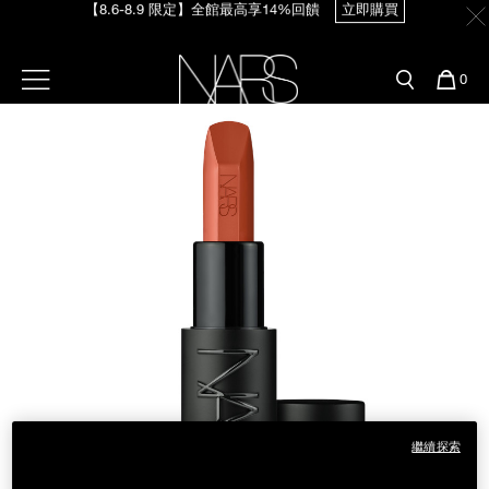
【8.6-8.9 限定】全館最高享14%回饋
立即購買
Skip
官網最新活動
產品
彩妝服務
to
main
content
新客首購輸＜WELCOME＞享9折
預約金曲獎妝容
彩盤及禮盒組
彩妝專欄
選單"
您
0
【8/3-8/10限定】明星底妝買1送1
立即購買
的
Image
Nars
商
官網優惠活動
粉底線上試色
品
刷具與配件
【8/3-8/10限定】限時輸碼贈迷你腮紅露
立即購買
官網獨家組合
專業彩妝學院
臉部
水光頰彩系列
雙頰
試用送到家
唇部
新客專屬優惠
眼部
舊客回購禮遇
繼續探索
保養