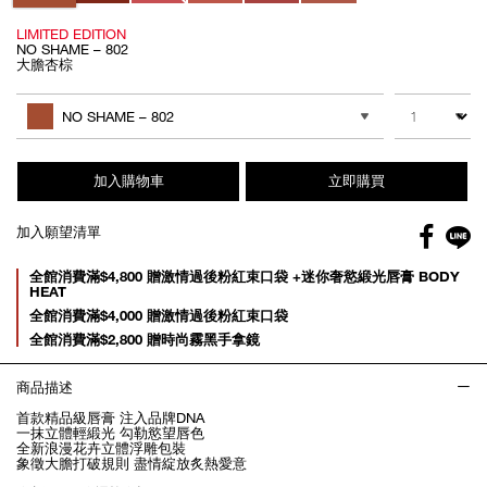
LIMITED EDITION
NO SHAME – 802
大膽杏棕
Add
Product
to
Actions
數量
其他色系
cart
NO SHAME – 802
options
加入購物車
立即購買
Facebo
加入願望清單
gl
Promotions
全館消費滿$4,800 贈激情過後粉紅束口袋 +迷你奢慾緞光唇膏 BODY
HEAT
全館消費滿$4,000 贈激情過後粉紅束口袋
全館消費滿$2,800 贈時尚霧黑手拿鏡
商品描述
首款精品級唇膏 注入品牌DNA
一抹立體輕緞光 勾勒慾望唇色
全新浪漫花卉立體浮雕包裝
象徵大膽打破規則 盡情綻放炙熱愛意