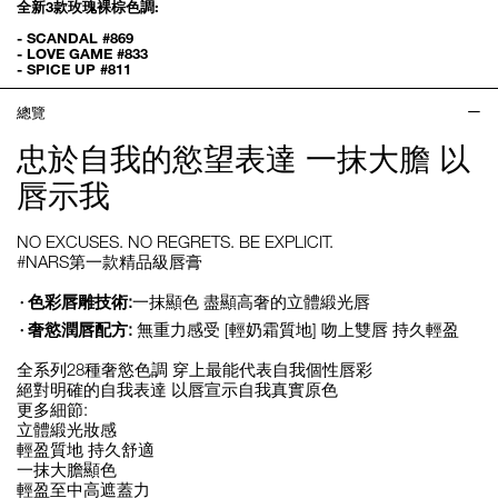
全新3款玫瑰裸棕色調:
- SCANDAL #869
- LOVE GAME #833
- SPICE UP #811
總覽
忠於自我的慾望表達 一抹大膽 以
唇示我
NO EXCUSES. NO REGRETS. BE EXPLICIT.
#NARS第一款精品級唇膏
色彩唇雕技術:
一抹顯色 盡顯高奢的立體緞光唇
奢慾潤唇配方:
無重力感受 [輕奶霜質地] 吻上雙唇 持久輕盈
全系列28種奢慾色調 穿上最能代表自我個性唇彩
絕對明確的自我表達 以唇宣示自我真實原色
更多細節:
立體緞光妝感
輕盈質地 持久舒適
一抹大膽顯色
輕盈至中高遮蓋力