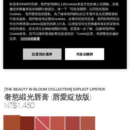
歡迎來到NARS官網，我們使用網站上的cookies來提升您的個人化體驗，並根
據您的興趣來提供相關行銷資訊，按一下「同意並關閉」以同意此類的
Cookies。 我們重視您的隱私。為了確保我們網站的正常運作並在您瀏覽過程
中提供協助，我們會使用必要的cookies。在獲得您的同意後，我們與我們的合
作伙伴將透過cookies追蹤您的網上行為，以便提供符合您興趣和喜好的定制化
內容與廣告，並支持社交網絡相關的功能。若需進一步了解，請參閱我們的
Cookie政策。您可以隨時透過點擊頁面底部的「Cookie設置」來調整您的偏好
COOKIE政策
設置。
設置我的選擇
同意並關閉
Details
/zh/%E5%A5%A2%E6%85%BE%E7%B7%9E%E5%85%89%E5%94%87%
Item
[THE BEAUTY IN BLOOM COLLECTION] EXPLICIT LIPSTICK
%28%E5%94%87%E6%84%9B%E7%B6%BB%E6%94%BE%E7%89%88%29/
No.
194251151342
奢慾緞光唇膏 (唇愛綻放版)
NT$1,450
Variations