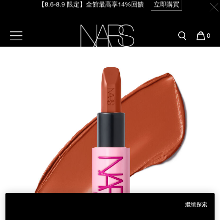
【8.6-8.9 限定】全館最高享14%回饋
立即購買
Skip
官網最新活動
產品
彩妝服務
to
main
content
新客首購輸＜WELCOME＞享9折
預約金曲獎妝容
彩盤及禮盒組
彩妝專欄
選單"
您
0
【8/3-8/10限定】明星底妝買1送1
立即購買
的
Image
Nars
商
官網優惠活動
粉底線上試色
品
刷具與配件
【8/3-8/10限定】限時輸碼贈迷你腮紅露
立即購買
官網獨家組合
專業彩妝學院
臉部
水光頰彩系列
雙頰
試用送到家
唇部
新客專屬優惠
眼部
舊客回購禮遇
保養
繼續探索