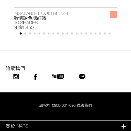
INSATIABLE LIQUID BLUSH
A
激情誘色腮紅露
10 SHADES
1
NT$1,450
N
追蹤我們
請撥打 0800-001-080 聯絡我們
關於 NARS