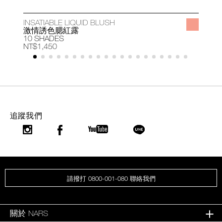
INSATIABLE LIQUID BLUSH
A
激情誘色腮紅露
10 SHADES
1
NT$1,450
N
追蹤我們
請撥打 0800-001-080 聯絡我們
關於 NARS