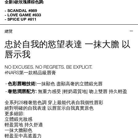
全新3款玫瑰裸棕色調:
- SCANDAL #869
- LOVE GAME #833
- SPICE UP #811
總覽
忠於自我的慾望表達 一抹大膽 以
唇示我
NO EXCUSES. NO REGRETS. BE EXPLICIT.
#NARS第一款精品級唇膏
色彩唇雕技術:
一抹顯色 盡顯高奢的立體緞光唇
奢慾潤唇配方:
無重力感受 [輕奶霜質地] 吻上雙唇 持久輕盈
全系列28種奢慾色調 穿上最能代表自我個性唇彩
絕對明確的自我表達 以唇宣示自我真實原色
更多細節:
立體緞光妝感
輕盈質地 持久舒適
一抹大膽顯色
輕盈至中高遮蓋力