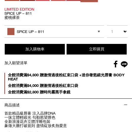
LIMITED EDITION
SPICE UP – 811
蜜桃裸茶
Add
Product
to
Actions
數量
其他色系
cart
SPICE UP – 811
options
加入購物車
立即購買
Facebo
加入願望清單
gl
Promotions
全館消費滿$4,800 贈激情過後粉紅束口袋 +迷你奢慾緞光唇膏 BODY
HEAT
全館消費滿$4,000 贈激情過後粉紅束口袋
全館消費滿$2,800 贈時尚霧黑手拿鏡
商品描述
首款精品級唇膏 注入品牌DNA
一抹立體輕緞光 勾勒慾望唇色
全新浪漫花卉立體浮雕包裝
象徵大膽打破規則 盡情綻放炙熱愛意