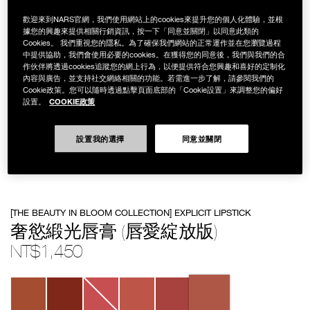
歡迎來到NARS官網，我們使用網站上的cookies來提升您的個人化體驗，並根
據您的興趣來提供相關行銷資訊，按一下「同意並關閉」以同意此類的
Cookies。 我們重視您的隱私。為了確保我們網站的正常運作並在您瀏覽過程
中提供協助，我們會使用必要的cookies。在獲得您的同意後，我們與我們的合
作伙伴將透過cookies追蹤您的網上行為，以便提供符合您興趣和喜好的定制化
內容與廣告，並支持社交網絡相關的功能。若需進一步了解，請參閱我們的
Cookie政策。您可以隨時透過點擊頁面底部的「Cookie設置」來調整您的偏好
COOKIE政策
設置。
設置我的選擇
同意並關閉
Details
/zh/%E5%A5%A2%E6%85%BE%E7%B7%9E%E5%85%89%E5%94%87%
Item
[THE BEAUTY IN BLOOM COLLECTION] EXPLICIT LIPSTICK
%28%E5%94%87%E6%84%9B%E7%B6%BB%E6%94%BE%E7%89%88%29/
No.
194251146232
奢慾緞光唇膏 (唇愛綻放版)
NT$1,450
Variations