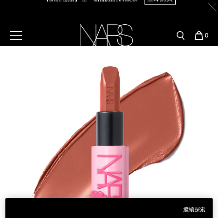
Skip
官網最新活動
產品
彩妝服務
to
main
content
新客首購輸＜WELCOME＞享9折
【8.6-8.9 限定】全館最高享14%回饋
立即購買
預約金曲獎妝容
彩盤及禮盒組
彩妝專欄
選單"
您
0
的
Image
Nars
商
官網優惠活動
粉底線上試色
品
刷具與配件
【8/3-8/10限定】明星底妝買1送1
立即購買
官網獨家組合
專業彩妝學院
臉部
【8/3-8/10限定】限時輸碼贈迷你腮紅露
立即購買
水光頰彩系列
雙頰
試用送到家
唇部
新客專屬優惠
眼部
舊客回購禮遇
保養
繼續探索