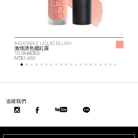
INSATIABLE LIQUID BLUSH
A
激情誘色腮紅露
10 SHADES
1
NT$1,450
N
追蹤我們