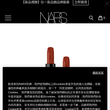
【新品禮贈】任一新品贈品牌眼膜
立即購買
Skip
官網最新活動
產品
彩妝服務
to
main
content
新客首購輸＜WELCOME＞享9折
預約金曲獎妝容
彩盤及禮盒組
彩妝專欄
選單"
您
0
【8.6-8.9 限定】全館最高享14%回饋
立即購買
的
Image
Nars
商
官網優惠活動
粉底線上試色
品
刷具與配件
【8/3-8/10限定】明星底妝買1送1
立即購買
官網獨家組合
專業彩妝學院
臉部
【8/3-8/10限定】限時輸碼贈迷你腮紅露
立即購買
水光頰彩系列
雙頰
試用送到家
繼續探索
唇部
新客專屬優惠
歡迎來到NARS官網，我們使用網站上的cookies來提升您的個人化體驗，並根
眼部
據您的興趣來提供相關行銷資訊，按一下「同意並關閉」以同意此類的
舊客回購禮遇
Cookies。 我們重視您的隱私。為了確保我們網站的正常運作並在您瀏覽過程
中提供協助，我們會使用必要的cookies。在獲得您的同意後，我們與我們的合
作伙伴將透過cookies追蹤您的網上行為，以便提供符合您興趣和喜好的定制化
保養
內容與廣告，並支持社交網絡相關的功能。若需進一步了解，請參閱我們的
Cookie政策。您可以隨時透過點擊頁面底部的「Cookie設置」來調整您的偏好