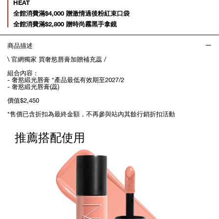
HEAT
全館消費滿$4,000 贈激情過後粉紅束口袋
全館消費滿$2,800 贈時尚霧黑手拿鏡
商品描述
\ 官網獨家 買奢慾唇膏加贈補充蕊 /
組合內容 :
- 奢慾緞光唇膏 *產品最低有效期至2027/2
- 奢慾緞光唇膏(蕊)
價值$2,450
*售價已含折扣為最終金額，不再參與站內其餘行銷折扣活動
推薦搭配使用