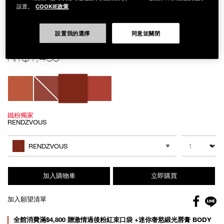
COOKIE政策
設置。
設置我的選擇
同意並關閉
Details
/zh/%E5%A5%A2%E6%85%BE%E5%94%87%E8%86%8F%E9%90%B5%E
Item
奢慾唇膏鐵粉直降組
No.
NB000001848
NT$1,450
Variations
鐵粉獨家
RENDZVOUS
Add
Product
to
Actions
數量
其他色系
cart
RENDZVOUS
options
加入購物車
立即購買
Facebo
加入願望清單
gl
Promotions
全館消費滿$4,800 贈激情過後粉紅束口袋 +迷你奢慾緞光唇膏 BODY