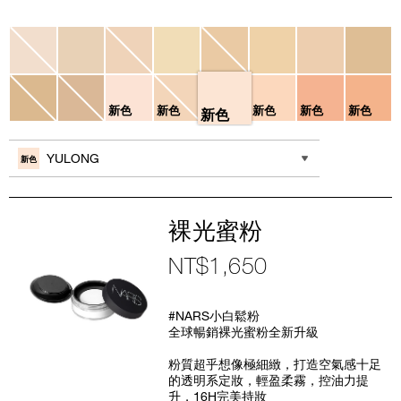
Variations
新色
新色
新色
新色
新色
新色
其他色系
YULONG
新色
裸光蜜粉
NT$1,650
Item
No.
#NARS小白鬆粉
NB000001214
全球暢銷裸光蜜粉全新升級
粉質超乎想像極細緻，打造空氣感十足
的透明系定妝，輕盈柔霧，控油力提
升，16H完美持妝