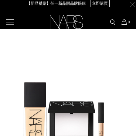
Skip
【新品禮贈】任一新品贈品牌眼膜
立即購買
官網最新活動
產品
彩妝服務
to
main
content
新客首購輸＜WELCOME＞享9折
預約金曲獎妝容
彩盤及禮盒組
彩妝專欄
選單"
您
0
【8.6-8.9 限定】全館最高享14%回饋
立即購買
的
Nars
商
官網優惠活動
粉底線上試色
品
刷具與配件
/zh/%E5%8E%9F%E7%94%9F%E8%A3%B8%E5%85%89%E5%BA%95%E5
Item
No.
Image
【8/3-8/10限定】明星底妝買1送1
立即購買
NPS00000046
官網獨家組合
專業彩妝學院
臉部
【8/3-8/10限定】限時輸碼贈迷你腮紅露
立即購買
水光頰彩系列
雙頰
試用送到家
唇部
新客專屬優惠
眼部
舊客回購禮遇
保養