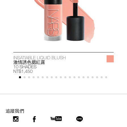
INSATIABLE LIQUID BLUSH
A
激情誘色腮紅露
10 SHADES
1
NT$1,450
N
追蹤我們