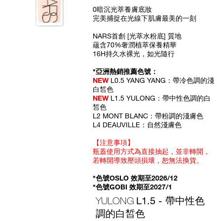
No.
0暗沉光萃養膚底妝
0194251149158
完美捕捉在光線下肌膚最美的一刻
NARS首創 [光萃水粉底] 質地
蘊含70%奢潤植萃保養精華
16H持久水裸光，如光隨行
*亞洲熱銷推薦色號：
NEW
L0.5 YANG YANG：帶冷色調的淺
白皙色
NEW
L1.5 YULONG：帶中性色調的白
皙色
L2 MONT BLANC：帶粉調的淺膚色
L4 DEAUVILLE：自然淺膚色
【注意事項】
瓶蓋使用方式為直接抽起，並非轉開，
若轉開導致壓頭損壞，恕無法換貨。
*色號OSLO 效期至2026/12
*色號GOBI 效期至2027/1
YULONG
L1.5 - 帶中性色
調的白皙色