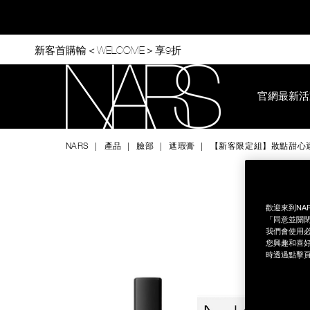
Skip
to
main
content
新客首購輸＜WELCOME＞享9折
官網最新活
Nars
NARS
產品
臉部
遮瑕膏
【新客限定組】妝點甜心
Image
Details
/zh/%E3%80%90%E6%96%B0%E5%AE%A2%E9%99%90%E5
Item
No.
NB000001725
歡迎來到NA
「同意並關閉
我們會使用必
您興趣和喜好
時透過點擊頁