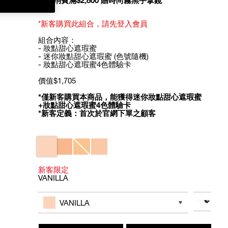
全館消費滿$2,800 贈時尚霧黑手拿鏡
*新客購買此組合，請先登入會員
組合內容：
- 妝點甜心遮瑕蜜
- 迷你妝點甜心遮瑕蜜 (色號隨機)
- 妝點甜心遮瑕蜜4色體驗卡
價值$1,705
*僅新客購買本商品，能獲得迷你妝點甜心遮瑕蜜
+妝點甜心遮瑕蜜4色體驗卡
*新客定義：首次於官網下單之顧客
Variations
新客限定
VANILLA
Add
Product
to
Actions
數量
其他色系
cart
VANILLA
options