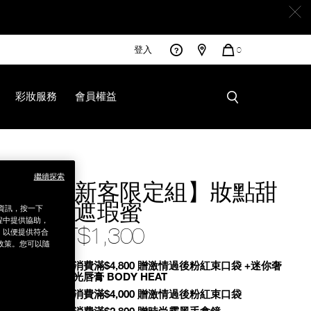
登入
您
0
的
商
品
彩妝服務
會員權益
7%94%9C%E5%BF%83%E9%81%AE%E7%91%95%E8%9C%9C
繼續探索
【新客限定組】妝點甜
心遮瑕蜜
銷資訊，按一下
程中提供協助，
NT$1,300
為，以便提供符合
政策。您可以隨
Promotions
全館消費滿$4,800 贈激情過後粉紅束口袋 +迷你奢
慾緞光唇膏 BODY HEAT
全館消費滿$4,000 贈激情過後粉紅束口袋