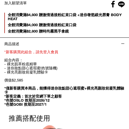
Facebo
加入願望清單
gl
Promotions
全館消費滿$4,800 贈激情過後粉紅束口袋 +迷你奢慾緞光唇膏 BODY
HEAT
全館消費滿$4,000 贈激情過後粉紅束口袋
全館消費滿$2,800 贈時尚霧黑手拿鏡
商品描述
*新客購買此組合，請先登入會員
組合內容：
- 裸光肌萃粉底精華
- 迷你妝點甜心遮瑕蜜(色號隨機)
- 裸光亮顏妝前凝乳體驗卡
價值$2,585
*僅新客購買本商品，能獲得迷你妝點甜心遮瑕蜜+裸光亮顏妝前凝乳體驗
卡
*新客定義：首次於官網下單之顧客
*色號OSLO 效期至2026/12
*色號GOBI 效期至2027/1
推薦搭配使用