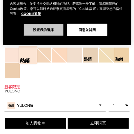
內容與廣告，並支持社交網絡相關的功能。若需進一步了解，請參閱我們的
Cookie政策。您可以隨時透過點擊頁面底部的「Cookie設置」來調整您的偏好
COOKIE政策
設置。
Details
/zh/%E3%80%90%E6%96%B0%E5%AE%A2%E9%99%90%E5%AE%9A%
Item
【新客限定】裸光肌萃粉底精華
No.
設置我的選擇
同意並關閉
NB000001585
NT$2,150
Variations
熱銷
熱銷
熱銷
新客限定
YULONG
Add
Product
to
Actions
數量
其他色系
cart
YULONG
熱銷
options
加入購物車
立即購買