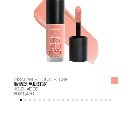
INSATIABLE LIQUID BLUSH
A
激情誘色腮紅露
10 SHADES
1
NT$1,450
N