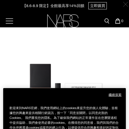
Skip
【8.6-8.9 限定】全館最高享14%回饋
立即購買
官網最新活動
產品
彩妝服務
to
main
content
新客首購輸＜WELCOME＞享9折
預約金曲獎妝容
彩盤及禮盒組
彩妝專欄
選單"
您
0
【8/3-8/10限定】明星底妝買1送1
立即購買
的
Image
Nars
商
官網優惠活動
粉底線上試色
品
刷具與配件
【8/3-8/10限定】限時輸碼贈迷你腮紅露
立即購買
官網獨家組合
專業彩妝學院
臉部
水光頰彩系列
雙頰
試用送到家
唇部
新客專屬優惠
繼續探索
眼部
舊客回購禮遇
歡迎來到NARS官網，我們使用網站上的cookies來提升您的個人化體驗，並根
據您的興趣來提供相關行銷資訊，按一下「同意並關閉」以同意此類的
Cookies。 我們重視您的隱私。為了確保我們網站的正常運作並在您瀏覽過程
保養
中提供協助，我們會使用必要的cookies。在獲得您的同意後，我們與我們的合
作伙伴將透過cookies追蹤您的網上行為，以便提供符合您興趣和喜好的定制化