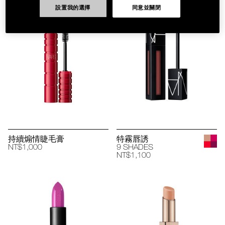
設置我的選擇
同意並關閉
持續煽情睫毛膏
特霧唇誘
NT$1,000
9 SHADES
NT$1,100