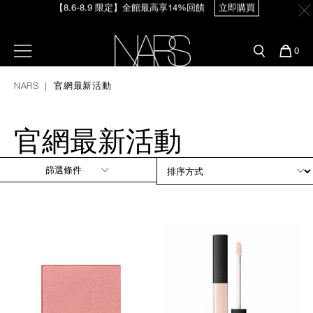
Skip
官網最新活動
產品
彩妝服務
to
main
content
新客首購輸＜WELCOME＞享9折
【8/3-8/10限定】明星底妝買1送1
立即購買
預約金曲獎妝容
彩盤及禮盒組
彩妝專欄
選單"
您
0
的
Nars
商
官網優惠活動
粉底線上試色
NARS
官網最新活動
品
刷具與配件
【8/3-8/10限定】限時輸碼贈迷你腮紅露
立即購買
官網獨家組合
專業彩妝學院
臉部
官網最新活動
水光頰彩系列
雙頰
篩選條件
試用送到家
唇部
新客專屬優惠
眼部
舊客回購禮遇
保養