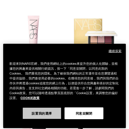
繼續探索
歡迎來到NARS官網，我們使用網站上的cookies來提升您的個人化體驗，並根
據您的興趣來提供相關行銷資訊，按一下「同意並關閉」以同意此類的
Cookies。 我們重視您的隱私。為了確保我們網站的正常運作並在您瀏覽過程
流金限量系列
中提供協助，我們會使用必要的cookies。在獲得您的同意後，我們與我們的合
作伙伴將透過cookies追蹤您的網上行為，以便提供符合您興趣和喜好的定制化
流金夜閃派對9色眼彩
內容與廣告，並支持社交網絡相關的功能。若需進一步了解，請參閱我們的
RADIANCE PRIMER
盤
SPF 35/PA+++
Cookie政策。您可以隨時透過點擊頁面底部的「Cookie設置」來調整您的偏好
NT$1,950
COOKIE政策
設置。
輕無畏！裸光妝前乳
NT$1,600
設置我的選擇
同意並關閉