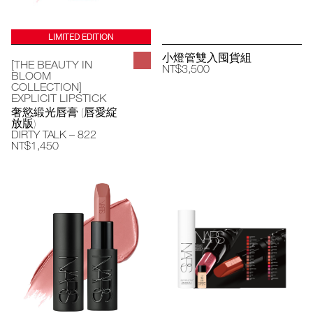
LIMITED EDITION
小燈管雙入囤貨組
[THE BEAUTY IN
NT$3,500
BLOOM
COLLECTION]
EXPLICIT LIPSTICK
奢慾緞光唇膏 (唇愛綻
放版)
DIRTY TALK – 822
NT$1,450