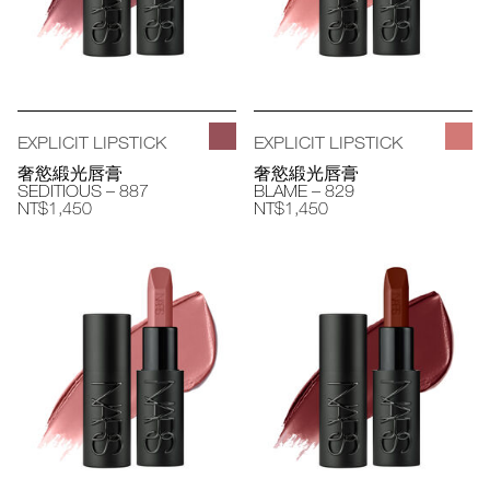
EXPLICIT LIPSTICK
EXPLICIT LIPSTICK
奢慾緞光唇膏
奢慾緞光唇膏
SEDITIOUS – 887
BLAME – 829
NT$1,450
NT$1,450