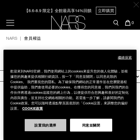
Skip
官網最新活動
產品
彩妝服務
to
【8.6-8.9 限定】全館最高享14%回饋
立即購買
main
content
新客首購輸＜WELCOME＞享9折
預約金曲獎妝容
彩盤及禮盒組
彩妝專欄
選單"
您
0
的
Nars
【8/3-8/10限定】明星底妝買1送1
立即購買
商
官網優惠活動
粉底線上試色
NARS
會員權益
品
刷具與配件
官網獨家組合
專業彩妝學院
【8/3-8/10限定】限時輸碼贈迷你腮紅露
立即購買
臉部
繼續探索
會員權益
水光頰彩系列
歡迎來到NARS官網，我們使用網站上的cookies來提升您的個人化體驗，並根
雙頰
篩選條件
據您的興趣來提供相關行銷資訊，按一下「同意並關閉」以同意此類的
Cookies。 我們重視您的隱私。為了確保我們網站的正常運作並在您瀏覽過程
試用送到家
中提供協助，我們會使用必要的cookies。在獲得您的同意後，我們與我們的合
作伙伴將透過cookies追蹤您的網上行為，以便提供符合您興趣和喜好的定制化
唇部
內容與廣告，並支持社交網絡相關的功能。若需進一步了解，請參閱我們的
新客專屬優惠
Cookie政策。您可以隨時透過點擊頁面底部的「Cookie設置」來調整您的偏好
COOKIE政策
設置。
眼部
舊客回購禮遇
設置我的選擇
同意並關閉
保養