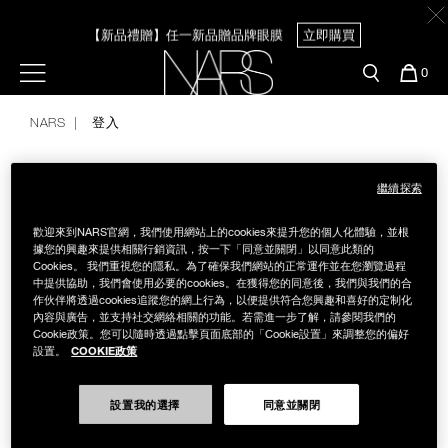
Skip
官網最新活動
產品
彩妝服務
to
【新品禮贈】任一新品贈品牌眼膜
立即購買
main
content
新客首購輸＜WELCOME＞享9折
預約金曲獎妝容
彩盤及禮盒組
彩妝專欄
選單"
您
0
的
Nars
【8.6-8.9 限定】全館最高享14%回饋
立即購買
商
官網優惠活動
粉底線上試色
NARS
登入
品
刷具與配件
官網獨家組合
專業彩妝學院
【8/3-8/10限定】明星底妝買1送1
立即購買
臉部
繼續探索
登入到您的帳戶
水光頰彩系列
歡迎來到NARS官網，我們使用網站上的cookies來提升您的個人化體驗，並根
雙頰
【8/3-8/10限定】限時輸碼贈迷你腮紅露
立即購買
據您的興趣來提供相關行銷資訊，按一下「同意並關閉」以同意此類的
Cookies。 我們重視您的隱私。為了確保我們網站的正常運作並在您瀏覽過程
試用送到家
電子郵件地址
中提供協助，我們會使用必要的cookies。在獲得您的同意後，我們與我們的合
唇部
作伙伴將透過cookies追蹤您的網上行為，以便提供符合您興趣和喜好的定制化
內容與廣告，並支持社交網絡相關的功能。若需進一步了解，請參閱我們的
新客專屬優惠
Cookie政策。您可以隨時透過點擊頁面底部的「Cookie設置」來調整您的偏好
密碼
COOKIE政策
設置。
眼部
舊客回購禮遇
設置我的選擇
同意並關閉
記住我
保養