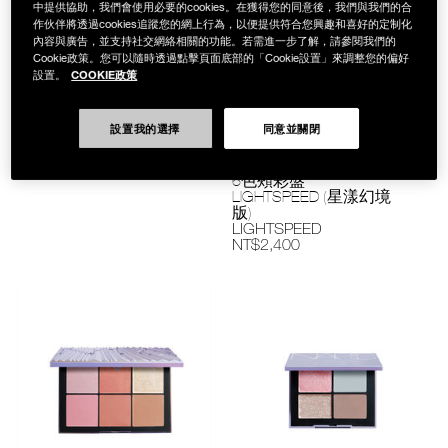
中提供協助，我們會使用必要的cookies。在獲得您的同意後，我們與我們的合
作伙伴將透過cookies追蹤您的網上行為，以便提供符合您興趣和喜好的定制化
內容與廣告，並支持社交網絡相關的功能。若需進一步了解，請參閱我們的
Cookie政策。您可以隨時透過點擊頁面底部的「Cookie設置」來調整您的偏好
COOKIE政策
設置。
流金限量系列
星漾幻境限量版
設置我的選擇
同意並關閉
流金夜閃6色頰彩盤
ETHEREAL AURA
NT$2,400
BLUSH PALETTE
6色頰彩盤
LIGHTSPEED (星漾幻境
版)
LIGHTSPEED
NT$2,400