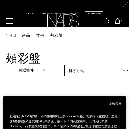
Skip
官網最新活動
產品
彩妝服務
to
main
content
【8/3-8/10限定】明星底妝買1送1
立即購買
新客首購輸＜WELCOME＞享9折
預約金曲獎妝容
彩盤及禮盒組
彩妝專欄
選單"
您
0
的
Nars
商
【8/3-8/10限定】限時輸碼贈迷你腮紅露
立即購買
官網優惠活動
粉底線上試色
NARS
產品
雙頰
頰彩盤
品
刷具與配件
官網獨家組合
專業彩妝學院
臉部
頰彩盤
水光頰彩系列
雙頰
篩選條件
試用送到家
唇部
新客專屬優惠
眼部
繼續探索
舊客回購禮遇
歡迎來到NARS官網，我們使用網站上的cookies來提升您的個人化體驗，並根
保養
據您的興趣來提供相關行銷資訊，按一下「同意並關閉」以同意此類的
Cookies。 我們重視您的隱私。為了確保我們網站的正常運作並在您瀏覽過程