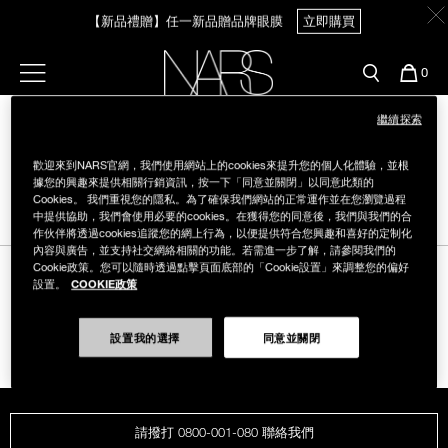
Skip
官網最新活動
產品
彩妝服務
【新品禮贈】任一新品贈品牌眼膜
立即購買
to
main
content
新客首購輸＜WELCOME＞享9折
預約金曲獎妝容
彩盤及禮盒組
彩妝專欄
選單"
您
0
的
【8.6-8.9 限定】全館最高享14%回饋
立即購買
Nars
商
官網優惠活動
粉底線上試色
繼續探索
品
刷具與配件
【8/3-8/10限定】明星底妝買1送1
立即購買
歡迎來到NARS官網，我們使用網站上的cookies來提升您的個人化體驗，並根
官網獨家組合
專業彩妝學院
據您的興趣來提供相關行銷資訊，按一下「同意並關閉」以同意此類的
臉部
Cookies。 我們重視您的隱私。為了確保我們網站的正常運作並在您瀏覽過程
中提供協助，我們會使用必要的cookies。在獲得您的同意後，我們與我們的合
水光頰彩系列
【8/3-8/10限定】限時輸碼贈迷你腮紅露
立即購買
作伙伴將透過cookies追蹤您的網上行為，以便提供符合您興趣和喜好的定制化
雙頰
內容與廣告，並支持社交網絡相關的功能。若需進一步了解，請參閱我們的
Cookie政策。您可以隨時透過點擊頁面底部的「Cookie設置」來調整您的偏好
試用送到家
COOKIE政策
設置。
唇部
追蹤我們
新客專屬優惠
設置我的選擇
同意並關閉
眼部
舊客回購禮遇
保養
請撥打 0800-001-080 聯絡我們